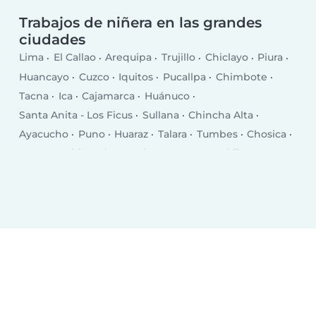
Trabajos de niñera en las grandes
ciudades
Lima
El Callao
Arequipa
Trujillo
Chiclayo
Piura
Huancayo
Cuzco
Iquitos
Pucallpa
Chimbote
Tacna
Ica
Cajamarca
Huánuco
Santa Anita - Los Ficus
Sullana
Chincha Alta
Ayacucho
Puno
Huaraz
Talara
Tumbes
Chosica
Puerto Maldonado
Breña
San Juan
Chilca
Selva Alegre
Moquegua
Chulucanas
San Isidro
Jesus Maria
Santiago