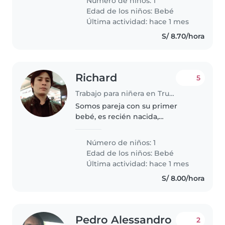
Número de niños: 1
se sienta cómodo/a con
Edad de los niños:
Bebé
mascotas, cocinar y ayudar con
Última actividad: hace 1 mes
tareas..
S/ 8.70/hora
Richard
5
Trabajo para niñera en Trujillo
Somos pareja con su primer
bebé, es recién nacida,
necesitamos apoyo de alguien
que conoce de bebes recién
Número de niños: 1
nacidos, principalmente apoyo
Edad de los niños:
Bebé
nocturno.
Última actividad: hace 1 mes
S/ 8.00/hora
Pedro Alessandro
2