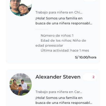
Trabajo para niñera en Chimbote
¡Hola! Somos una familia en
busca de una niñera responsable
y cariñosa para nuestro hijo de 3
años, quien es curioso,
Número de niños: 1
energético e inteligente.
Edad de los niños:
Niño de
Necesitamos a alguien cómoda
edad preescolar
con tareas..
Última actividad: hace 1 mes
S/ 10.00/hora
Alexander Steven
2
Trabajo para niñera en Carabayllo
¡Hola! Somos una familia en
busca de una niñera responsable