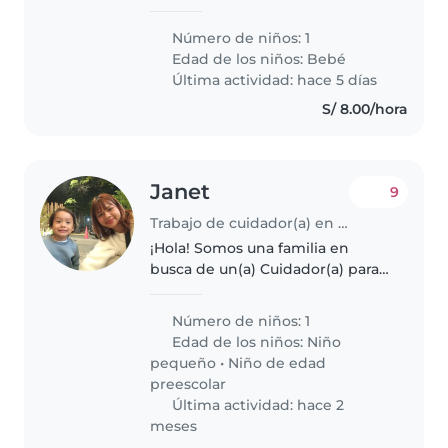
y cariñosa para nuestro bebé,
lleno de energía, deportista y
Número de niños: 1
muy divertido. Necesitamos a
Edad de los niños:
Bebé
alguien que se sienta cómoda
Última actividad: hace 5 días
ayudando..
S/ 8.00/hora
Janet
9
Trabajo de cuidador(a) en El Agustino
¡Hola! Somos una familia en
busca de un(a) Cuidador(a) para
nuestro(a) hijo(a) de 2 años,
quien es curioso(a), juguetón(a) y
Número de niños: 1
calmado(a). Nos encantaría
Edad de los niños:
Niño
conocer a alguien que pueda..
pequeño
•
Niño de edad
preescolar
Última actividad: hace 2
meses