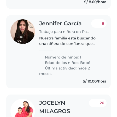
S/ 8.60/hora
Jennifer García
8
Trabajo para niñera en Paucarpata (Departamento de Arequipa)
Nuestra familia está buscando
una niñera de confianza que
pueda cuidar de nuestra bebé
curiosa, energética e inteligente.
Número de niños: 1
Necesitamos alguien que se
Edad de los niños:
Bebé
sienta cómoda realizando
Última actividad: hace 2
algunas..
meses
S/ 10.00/hora
JOCELYN
20
MILAGROS