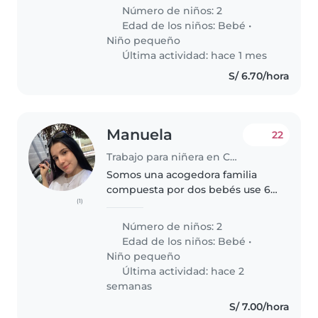
casa todo servicio con cuidado
Número de niños: 2
de bebe de 9 meses. Son 2
Edad de los niños:
Bebé
•
niños, al mayor de 3 años lo
Niño pequeño
atiende una..
Última actividad: hace 1 mes
S/ 6.70/hora
Manuela
22
Trabajo para niñera en Chiclayo
Somos una acogedora familia
compuesta por dos bebés use 6
(1)
meses y de dos años, mamá,
papá y nuestro cariñoso perrito.
Número de niños: 2
Edad de los niños:
Bebé
•
Niño pequeño
Última actividad: hace 2
semanas
S/ 7.00/hora