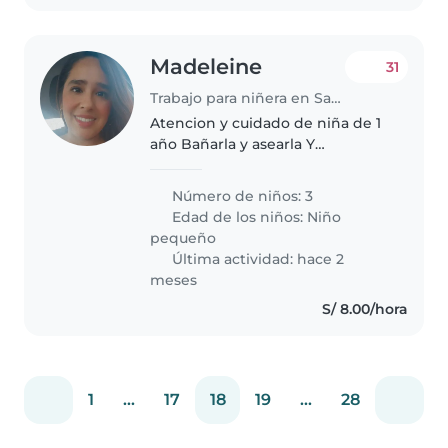
Madeleine
31
Trabajo para niñera en San Juan de Lurigancho
Atencion y cuidado de niña de 1
año Bañarla y asearla Y
mantener limpio el lugar de
juegos (sala comedor) No cocina ,
Número de niños: 3
no lavar ropa. Mis otros 2 niños
Edad de los niños:
Niño
son grandes y ellos se atienden..
pequeño
Última actividad: hace 2
meses
S/ 8.00/hora
1
...
17
18
19
...
28