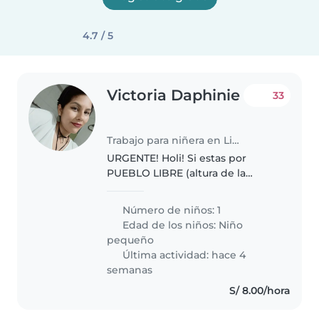
4.7 / 5
Victoria Daphinie
33
Trabajo para niñera en Lima
URGENTE! Holi! Si estas por
PUEBLO LIBRE (altura de la
cuadra 9 de Bolivar), estamos
buscando una niñera confiable
Número de niños: 1
que pueda cuidar a nuestra
Edad de los niños:
Niño
pequeña de 1 año y 9 meses.
pequeño
Nuestra hija..
Última actividad: hace 4
semanas
S/ 8.00/hora