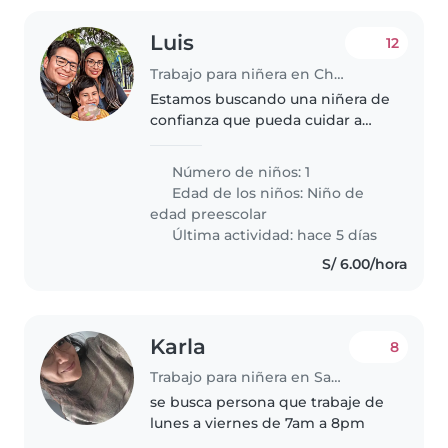
Luis
12
Trabajo para niñera en Chorrillos (Departamento de Lima)
Estamos buscando una niñera de
confianza que pueda cuidar a
nuestro hijo de 5 años, un niño
muy enérgico, hablador y
Número de niños: 1
juguetón. Necesitamos alguien
Edad de los niños:
Niño de
que esté cómodo cocinando,
edad preescolar
haciendo..
Última actividad: hace 5 días
S/ 6.00/hora
Karla
8
Trabajo para niñera en Santa Anita - Los Ficus
se busca persona que trabaje de
lunes a viernes de 7am a 8pm