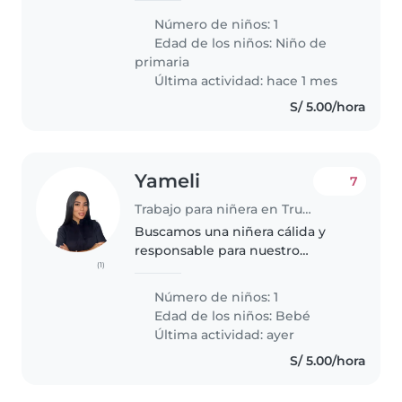
Número de niños: 1
Edad de los niños:
Niño de
primaria
Última actividad: hace 1 mes
S/ 5.00/hora
Yameli
7
Trabajo para niñera en Trujillo
Buscamos una niñera cálida y
responsable para nuestro
(1)
pequeño de 6 meses. Que le
guste trabajar con bebés
Número de niños: 1
tranquilos y juguetones, y esté
Edad de los niños:
Bebé
cómoda con mascotas, cocinar y
Última actividad: ayer
ayudar con..
S/ 5.00/hora