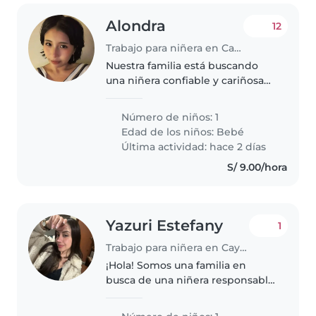
Alondra
12
Trabajo para niñera en Carabayllo
Nuestra familia está buscando
una niñera confiable y cariñosa
que pueda cuidar de nuestro
bebé enérgico y curioso.
Número de niños: 1
Necesitamos alguien que pueda
Edad de los niños:
Bebé
adaptarse a nuestro hogar y a las
Última actividad: hace 2 días
necesidades..
S/ 9.00/hora
Yazuri Estefany
1
Trabajo para niñera en Cayma
¡Hola! Somos una familia en
busca de una niñera responsable
y cariñosa para nuestro bebé en
camino. Sería ideal alguien que