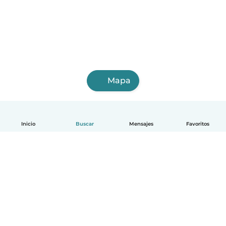
Mapa
Inicio
Buscar
Mensajes
Favoritos
Español
Cómo funciona
Ayuda
Términos y Privacidad