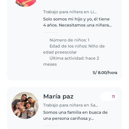
Trabajo para niñera en Lima
Solo somos mi hijo y yo, él tiene
4 años. Necesitamos una niñera
q lo lleve y lo recoja del pre
jardin . Asimismo pueda realizar
Número de niños: 1
sus actividades en la tarde. Cómo
Edad de los niños:
Niño de
jugar o hacer algún..
edad preescolar
Última actividad: hace 2
meses
S/ 8.00/hora
María paz
11
Trabajo para niñera en San Borja
Somos una familia en busca de
una persona cariñosa y
responsable que nos ayude en la