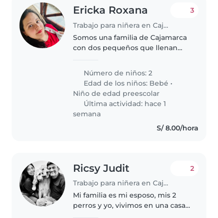
Ericka Roxana
3
Trabajo para niñera en Cajamarca
Somos una familia de Cajamarca
con dos pequeños que llenan
nuestro hogar de alegría.
Tenemos un niño de 4 años, muy
Número de niños: 2
cariñoso, curioso y lleno de
Edad de los niños:
Bebé
•
energía, y un bebé de 8 meses
Niño de edad preescolar
que está..
Última actividad: hace 1
semana
S/ 8.00/hora
Ricsy Judit
2
Trabajo para niñera en Cajamarca
Mi familia es mi esposo, mis 2
perros y yo, vivimos en una casa
propia y ahora estoy embarazada,