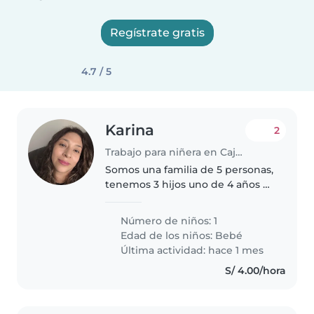
Regístrate gratis
4.7 / 5
Karina
2
Trabajo para niñera en Cajamarca
Somos una familia de 5 personas,
tenemos 3 hijos uno de 4 años y
mellizas de 10 meses, estamos en
busca de una segunda niñera
Número de niños: 1
solo para el cuidado de una
Edad de los niños:
Bebé
melliza, nos gustaría tiempo..
Última actividad: hace 1 mes
S/ 4.00/hora