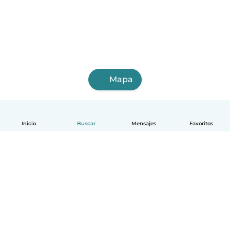
Mapa
Inicio
Buscar
Mensajes
Favoritos
Español
Cómo funciona
Ayuda
Términos y Privacidad
Precios
Datos de la empresa