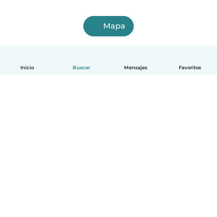
Mapa
Inicio
Buscar
Mensajes
Favoritos
Español
Cómo funciona
Ayuda
Términos y Privacidad
Precios
Datos de la empresa
Babysits para Empresas
Normas de la comunidad