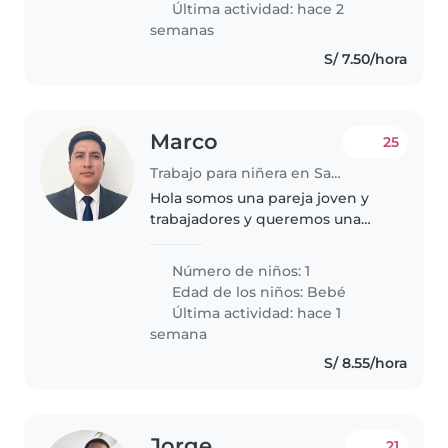
Última actividad: hace 2
semanas
S/ 7.50/hora
Marco
25
Trabajo para niñera en Santa Anita - Los Ficus
Hola somos una pareja joven y
trabajadores y queremos una
persona que solo único cuide a
nuestro pequeño bebe de 6
Número de niños: 1
meses nada más , jugar con el ,
Edad de los niños:
Bebé
llevarlo al parque, darle su
Última actividad: hace 1
biberon..
semana
S/ 8.55/hora
Jorge
21