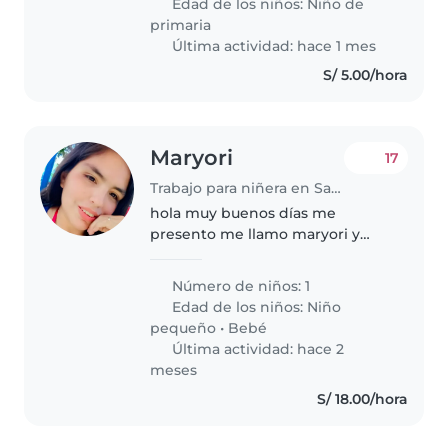
Edad de los niños:
Niño de
primaria
Última actividad: hace 1 mes
S/ 5.00/hora
Maryori
17
Trabajo para niñera en Santa Anita - Los Ficus
hola muy buenos días me
presento me llamo maryori y
tengo mucha experiencia en
cuidado de niños horarios a su
Número de niños: 1
disponibilidad
Edad de los niños:
Niño
pequeño
•
Bebé
Última actividad: hace 2
meses
S/ 18.00/hora