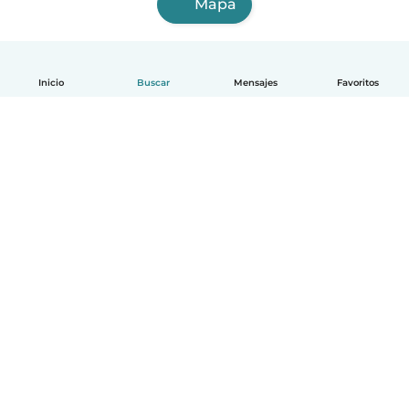
Mapa
Inicio
Buscar
Mensajes
Favoritos
Español
Cómo funciona
Ayuda
Términos y Privacidad
Precios
Datos de la empresa
Babysits para Empresas
Normas de la comunidad