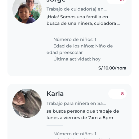
Trabajo de cuidador(a) en Santa Anita - Los Ficus
¡Hola! Somos una familia en
busca de una niñera, cuidadora o
padres-ayudando-padres para
cuidar a nuestro hijo de
Número de niños: 1
preescolar, quien es energético,
Edad de los niños:
Niño de
juguetón y muy hablador.
edad preescolar
Necesitamos..
Última actividad: hoy
S/ 10.00/hora
Karla
8
Trabajo para niñera en Santa Anita - Los Ficus
se busca persona que trabaje de
lunes a viernes de 7am a 8pm
Número de niños: 1