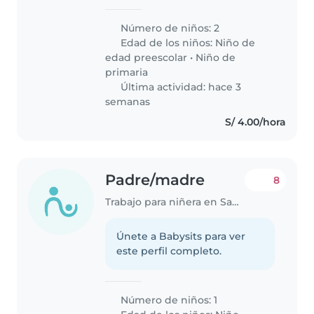
y cariñosa para nuestros dos
niños, un preescolar y un escolar.
Número de niños: 2
Nuestros hijos son inteligentes,
Edad de los niños:
Niño de
independientes y muy
edad preescolar
•
Niño de
amigables...
primaria
Última actividad: hace 3
semanas
S/ 4.00/hora
Padre/madre
8
Trabajo para niñera en Santa Anita - Los Ficus
Únete a Babysits para ver
este perfil completo.
Número de niños: 1