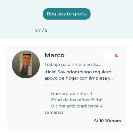
Regístrate gratis
4.7 / 5
Marco
15
Trabajo para niñera en Santa Anita - Los Ficus
¡Hola! Soy odontólogo requiero
apoyo de hogar con limpieza y
cuidado de mascota me
encuentro en santa anita
Número de niños: 1
Edad de los niños:
Bebé
Última actividad: hace 4
semanas
S/ 10.00/hora