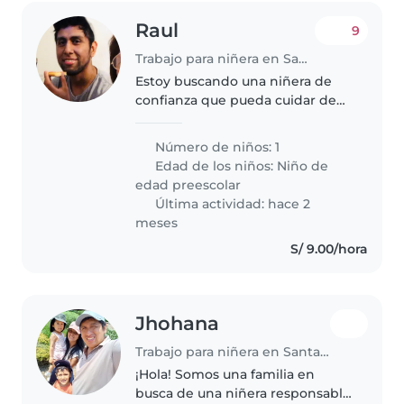
Raul
9
Trabajo para niñera en Santa Anita - Los Ficus
Estoy buscando una niñera de
confianza que pueda cuidar de
mi hija de 4 años. Mi pequeña es
muy enérgica, curiosa y
Número de niños: 1
deportiva. Necesitamos a alguien
Edad de los niños:
Niño de
que pueda mantenerle
edad preescolar
entretenido..
Última actividad: hace 2
meses
S/ 9.00/hora
Jhohana
Trabajo para niñera en Santa Anita - Los Ficus
¡Hola! Somos una familia en
busca de una niñera responsable