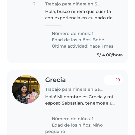
Trabajo para niñera en Santa Anita - Los Ficus
(1)
Hola, busco niñera que cuenta
con experiencia en cuidado de
bebé de 8 meses, los siguientes
horarios son: - lunes a viernes de
Número de niños: 1
7:30 am a 5 pm -Sábados de
Edad de los niños:
Bebé
8:00am a 2:30 pm Si estás..
Última actividad: hace 1 mes
S/ 4.00/hora
Grecia
19
Trabajo para niñera en Santa Anita - Los Ficus
Hola! Mi nombre es Grecia y mi
esposo Sebastian, tenemos a un
bebé llamado Santiago de 1 año
4 meses, es un bebé muy amado
Número de niños: 1
por nosotros. Él es muy curioso,
Edad de los niños:
Niño
siempre está buscando que..
pequeño