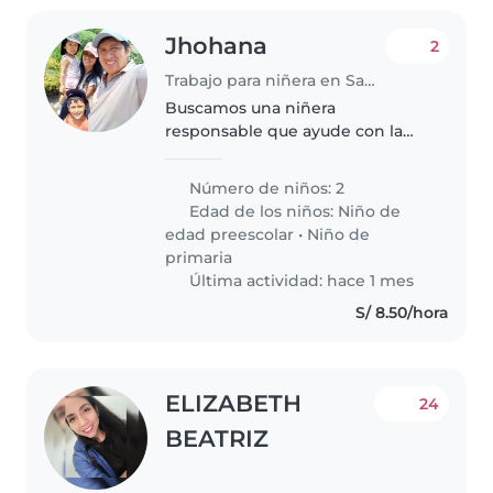
Jhohana
2
Trabajo para niñera en Santa Anita - Los Ficus
Buscamos una niñera
responsable que ayude con la
tarea, cocinar y las labores del
hogar, para cuidar a nuestros dos
Número de niños: 2
pequeños cariñosos,
Edad de los niños:
Niño de
independientes e inteligentes.
edad preescolar
•
Niño de
¡Gracias
primaria
Última actividad: hace 1 mes
S/ 8.50/hora
ELIZABETH
24
BEATRIZ