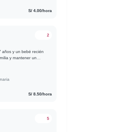
S/ 4.00/hora
2
7 años y un bebé recién
milia y mantener un
 Buscamos una persona..
maria
S/ 8.50/hora
5