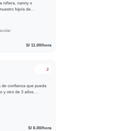
a niñera, nanny o
nuestro hijo/a de
ico/a, curioso/a e
scolar
S/ 11.00/hora
2
a de confianza que pueda
o y otro de 3 años.
ómoda con las mascotas..
S/ 6.00/hora