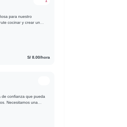
1
ñosa para nuestro
ute cocinar y crear un
rdinar una entrevista.
S/ 8.00/hora
a de confianza que pueda
años. Necesitamos una
cotas y con algunas..