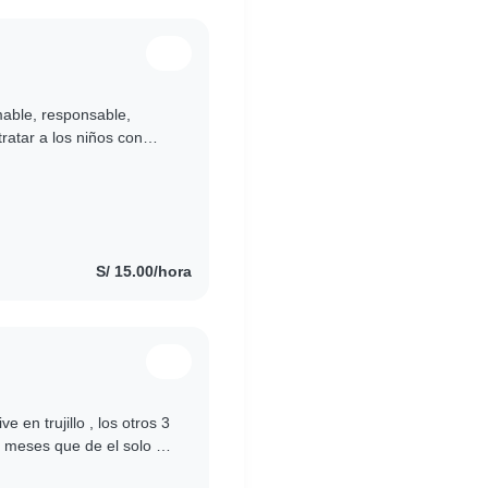
able, responsable,
ratar a los niños con
ue se sientan seguros,..
S/ 15.00/hora
e en trujillo , los otros 3
 meses que de el solo se