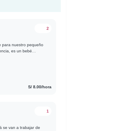
2
e para nuestro pequeño
encia, es un bebé
a el. Si eres
S/ 8.00/hora
1
 se van a trabajar de