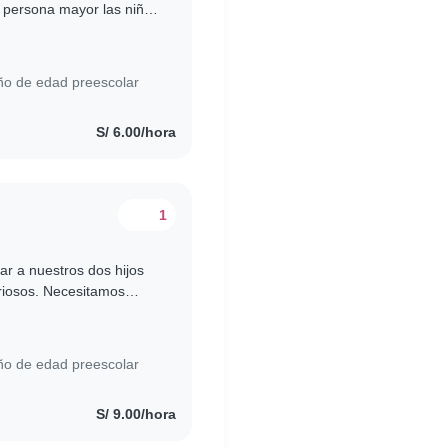
 persona mayor las niñas
ño de edad preescolar
S/ 6.00/hora
1
ar a nuestros dos hijos
riosos. Necesitamos
ogar y ayudar con..
ño de edad preescolar
S/ 9.00/hora