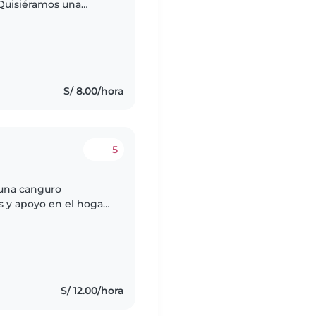
 Quisiéramos una
arte de la familia
S/ 8.00/hora
5
 una canguro
s y apoyo en el hogar.
 escribir menores a la
S/ 12.00/hora