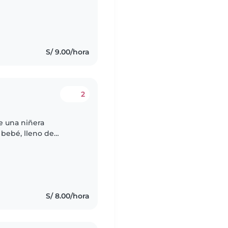
ueda adaptarse a
S/ 9.00/hora
2
e una niñera
 bebé, lleno de
. Necesitamos a
ndo..
S/ 8.00/hora