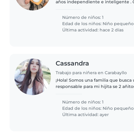
años independiente e inteligente .
señora que nos acompañe a formar p
Que cuide de nuestra hijita..
Número de niños: 1
Edad de los niños:
Niño pequeño
Última actividad: hace 2 días
Cassandra
Trabajo para niñera en Carabayllo
¡Hola! Somos una familia que busca
responsable para mi hijita se 2 añito
nota; de 28 años a más ,abstenerse a
edad solicitada..
Número de niños: 1
Edad de los niños:
Niño pequeño
Última actividad: ayer