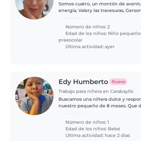
Somos cuatro, un montón de aventu
energía, Valery las travesuras, Gerso
todo sobreviva. 😊
Número de niños: 2
Edad de los niños:
Niño pequeño
preescolar
Última actividad: ayer
Edy Humberto
Nuevo
Trabajo para niñera en Carabayllo
Buscamos una niñera dulce y respon
nuestro pequeño de 8 meses. Que di
dando biberón y estableciendo rutin
quien se sienta cómoda..
Número de niños: 1
Edad de los niños:
Bebé
Última actividad: hace 2 días