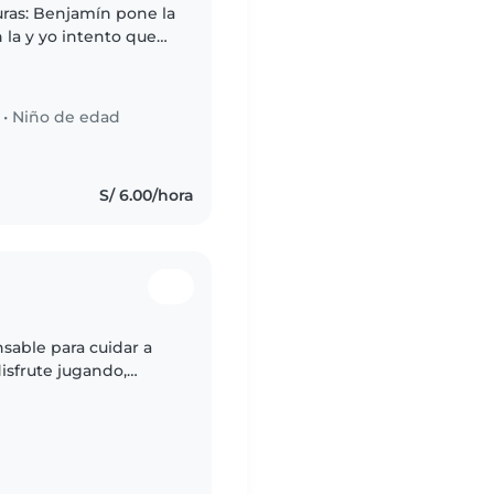
ras: Benjamín pone la
n la y yo intento que
•
Niño de edad
S/ 6.00/hora
sable para cuidar a
sfrute jugando,
as agradables. Ideal