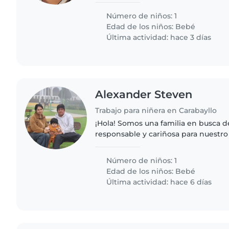
curioso. Necesitamos alguien que p
nuestro hogar y a las necesidades..
Número de niños: 1
Edad de los niños:
Bebé
Última actividad: hace 3 días
Alexander Steven
Trabajo para niñera en Carabayllo
¡Hola! Somos una familia en busca d
responsable y cariñosa para nuestro
energía, deportista y muy divertido
alguien que se sienta cómoda ayuda
Número de niños: 1
Edad de los niños:
Bebé
Última actividad: hace 6 días