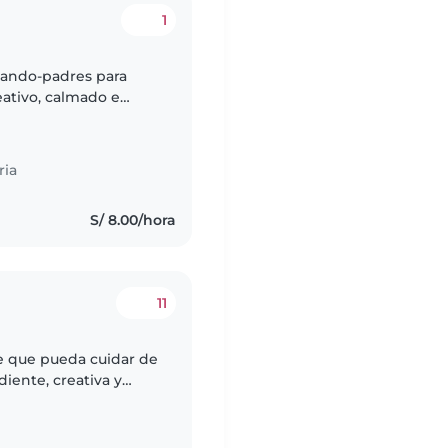
1
dando-padres para
eativo, calmado e
uien que pueda ayudar
ria
S/ 8.00/hora
11
e que pueda cuidar de
diente, creativa y
se sintiera cómoda