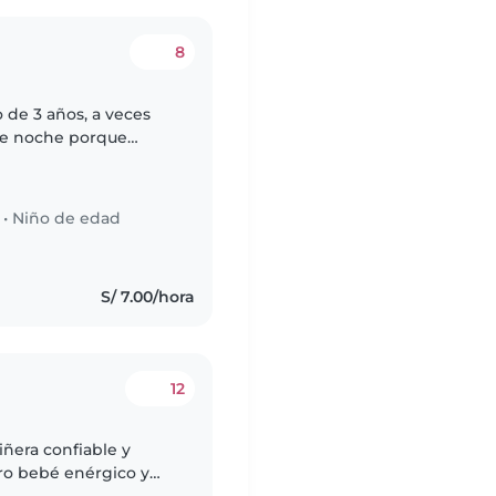
8
 de 3 años, a veces
de noche porque
, mi hijo es muy
•
Niño de edad
S/ 7.00/hora
12
iñera confiable y
ro bebé enérgico y