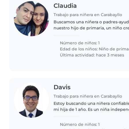
Claudia
Trabajo para niñera en Carabayllo
Buscamos una niñera o padres-ayu
nuestro hijo de primaria, un niño cr
independiente. Nos encantaría alg
con la cena y las tareas...
Número de niños: 1
Edad de los niños:
Niño de prima
Última actividad: hace 3 meses
Davis
Trabajo para niñera en Carabayllo
Estoy buscando una niñera confiabl
mi hija de 1 año. Es un niña indepen
cariñosa. Me gustaría que la niñera 
cuidándolo en..
Número de niños: 1