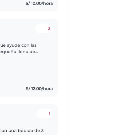
S/ 10.00/hora
2
ue ayude con las
pequeño lleno de
ordinar una cita para
S/ 12.00/hora
1
con una bebida de 3