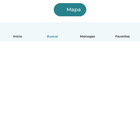
Mapa
Inicio
Buscar
Mensajes
Favoritos
Español
Cómo funciona
Ayuda
Términos y Privacidad
Precios
Datos de la empresa
Babysits para Empresas
Normas de la comunidad