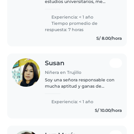
estudios universitarios, me
encanta pasar tiempo con los
niños. Tengo experiencia
Experiencia: < 1 año
cuidando a niños pequeños y
Tiempo promedio de
preescolares, y me siento
respuesta: 7 horas
cómoda leyendo..
S/ 8.00/hora
Susan
Niñera en Trujillo
Soy una señora responsable con
mucha aptitud y ganas de
trabajar .
Experiencia: < 1 año
S/ 10.00/hora