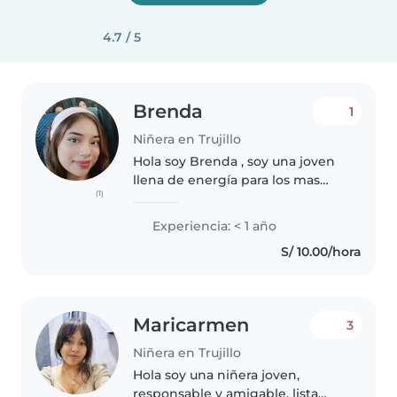
4.7 / 5
Brenda
1
Niñera en Trujillo
Hola soy Brenda , soy una joven
llena de energía para los mas
(1)
pequeños de casa , me
considero una niñera
Experiencia: < 1 año
responsable y muy paciente y
S/ 10.00/hora
atenta con bebés/niños. Siempre
estoy dispuesta..
Maricarmen
3
Niñera en Trujillo
Hola soy una niñera joven,
responsable y amigable, lista