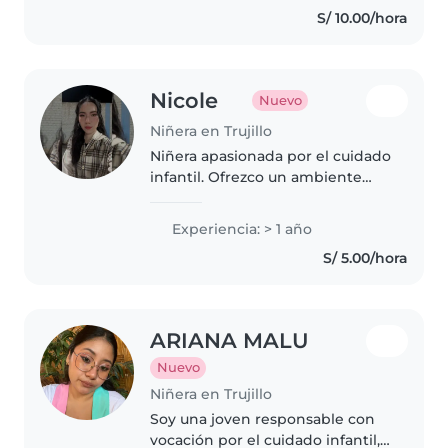
S/ 10.00/hora
empático...
Nicole
Nuevo
Niñera en Trujillo
Niñera apasionada por el cuidado
infantil. Ofrezco un ambiente
seguro, alegre y lleno de
paciencia para que los niños
Experiencia: > 1 año
aprendan y se diviertan. Soy
S/ 5.00/hora
responsable, paciente y
dinámica...
ARIANA MALU
Nuevo
Niñera en Trujillo
Soy una joven responsable con
vocación por el cuidado infantil,