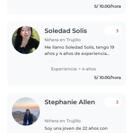
en el cuidado de niños dentro
S/ 10.00/hora
de la primera infancia,
EXPERIENCIA..
Soledad Solis
3
Niñera en Trujillo
Me llamo Soledad Solis, tengo 19
años y 4 años de experiencia
como niñera. He cuidado niños
de preescolar (3-5 años), bebés y
Experiencia: > 4 años
niños de 2 años. Soy
S/ 10.00/hora
responsable, amable y empática,
con..
Stephanie Allen
3
Niñera en Trujillo
Soy una joven de 22 años con