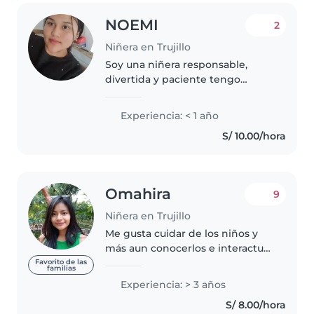
NOEMI
2
Niñera en Trujillo
Soy una niñera responsable,
divertida y paciente tengo
experiencia cuidando a niños
pequeños. Disfruto mucho de
Experiencia: < 1 año
pasar tiempo con los niños y
S/ 10.00/hora
hacer actividades como
manualidades, música..
Omahira
9
Niñera en Trujillo
Me gusta cuidar de los niños y
más aun conocerlos e interactuar
con ellos. Tengo tres años de
Favorito de las
familias
experiencia cuidando a niños
Experiencia: > 3 años
pequeños, además aprendí
S/ 8.00/hora
desde los 15 años a cuidar a mis..