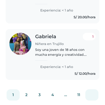
cursando educacion inicial. Me
encanta dibujar, leer y hacer
Experiencia: < 1 año
juegos con los más pequeños.
S/ 20.00/hora
Disponible para cuidar en..
Gabriela
1
Niñera en Trujillo
Soy una joven de 18 años con
mucha energía y creatividad.
Aunque no tengo experiencia
previa como niñera, estoy
Experiencia: < 1 año
emocionada por la oportunidad
S/ 12.00/hora
de cuidar a niños de todas las
edades,..
1
2
3
4
...
11