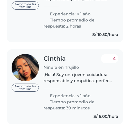
para cuidar a tus pequeños.
Favorito de las
familias
Tengo un gran amor por los
Experiencia: < 1 año
niños y habilidades como
Tiempo promedio de
dibujar, leer cuentos, pintar y
respuesta: 2 horas
jugar. Estoy..
S/ 10.50/hora
Cinthia
4
Niñera en Trujillo
¡Hola! Soy una joven cuidadora
responsable y empática, perfecta
para cuidar a tus niños. Tengo
Favorito de las
familias
experiencia con niños de todas
Experiencia: < 1 año
las edades y con necesidades
Tiempo promedio de
especiales como TDAH, autismo..
respuesta: 39 minutos
S/ 6.00/hora