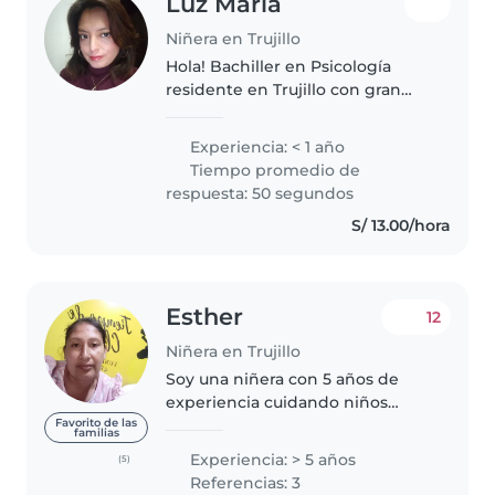
Luz María
Niñera en Trujillo
Hola! Bachiller en Psicología
residente en Trujillo con gran
vocación y conocimiento en
desarrollo infantil. Atiendo tanto
Experiencia: < 1 año
a familias como a instituciones
Tiempo promedio de
educativas . busco
respuesta: 50 segundos
oportunidades..
S/ 13.00/hora
Esther
12
Niñera en Trujillo
Soy una niñera con 5 años de
experiencia cuidando niños
pequeños. Disfruto mucho de la
Favorito de las
familias
interacción con los niños y me
Experiencia: > 5 años
(5)
enorgullezco de brindar un
Referencias: 3
cuidado responsable, paciente y