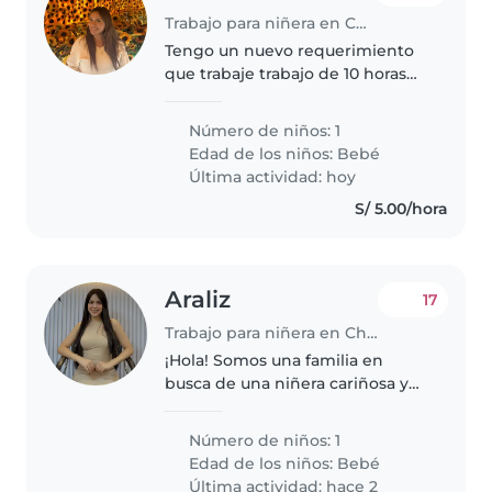
Trabajo para niñera en Chiclayo
Tengo un nuevo requerimiento
que trabaje trabajo de 10 horas
desde las 6:30 am 4:30 pm o
desde las 11:30 am 9:30, es todo
Número de niños: 1
referente a la bb, Ella tiene su
Edad de los niños:
Bebé
máquina que hace su comida..
Última actividad: hoy
S/ 5.00/hora
Araliz
17
Trabajo para niñera en Chiclayo
¡Hola! Somos una familia en
busca de una niñera cariñosa y
responsable para cuidar de
nuestro bebé, un niño/a
Número de niños: 1
curioso/a, amigable y lleno/a de
Edad de los niños:
Bebé
energía. Necesitamos a alguien
Última actividad: hace 2