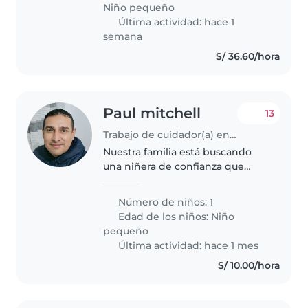
estar con niños y bebé.
Niño pequeño
Última actividad: hace 1
semana
S/ 36.60/hora
Paul mitchell
13
Trabajo de cuidador(a) en Chiclayo
Nuestra familia está buscando
una niñera de confianza que
pueda cuidar a mi hija de 2 años.
Necesitamos una niñera que se
Número de niños: 1
sienta cómoda con la musica y
Edad de los niños:
Niño
con bailar. Deeeo que la vea..
pequeño
Última actividad: hace 1 mes
S/ 10.00/hora