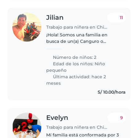
Jilian
11
Trabajo para niñera en Chiclayo
¡Hola! Somos una familia en
busca de un(a) Canguro o
Cuidador(a) para nuestros dos
niños, ambos en edad de
Número de niños: 2
guardería. Nuestros pequeños
Edad de los niños:
Niño
son muy activos, creativos y
pequeño
llenos de energía,..
Última actividad: hace 2
meses
S/ 10.00/hora
Evelyn
9
Trabajo para niñera en Chiclayo
Mí familia está conformada por 3