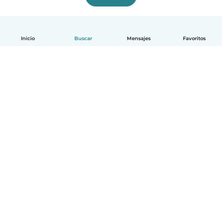
Inicio
Buscar
Mensajes
Favoritos
Español
Cómo funciona
Ayuda
Términos y Privacidad
Precios
Datos de la empresa
Babysits para Empresas
Normas de la comunidad
© Babysits B.V.