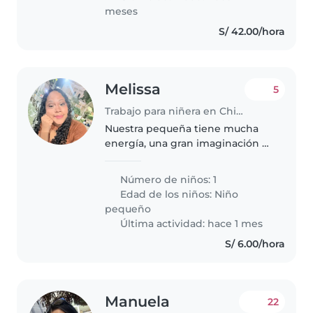
que se..
meses
S/ 42.00/hora
Melissa
5
Trabajo para niñera en Chiclayo
Nuestra pequeña tiene mucha
energía, una gran imaginación y
un corazón enorme. Buscamos
una niñera paciente, responsable
Número de niños: 1
y con ganas de divertirse
Edad de los niños:
Niño
mientras la cuida.
pequeño
Última actividad: hace 1 mes
S/ 6.00/hora
Manuela
22