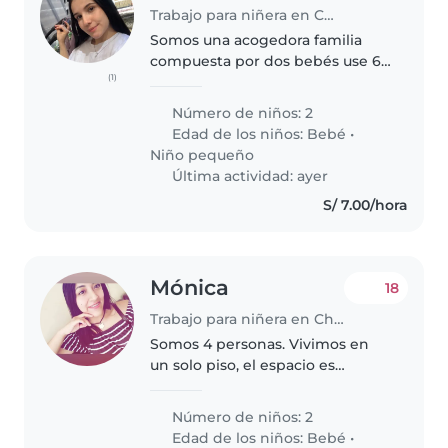
Trabajo para niñera en Chiclayo
Somos una acogedora familia
compuesta por dos bebés use 6
(1)
meses y de dos años, mamá,
papá y nuestro cariñoso perrito.
Número de niños: 2
Edad de los niños:
Bebé
•
Niño pequeño
Última actividad: ayer
S/ 7.00/hora
Mónica
18
Trabajo para niñera en Chiclayo
Somos 4 personas. Vivimos en
un solo piso, el espacio es
pequeño. Estamos en busca de
una persona responsable y
Número de niños: 2
honesta. Sobretodo, que ame
Edad de los niños:
Bebé
•