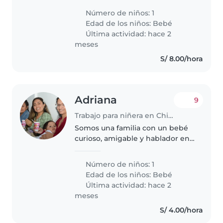
lleno de energía y muy juguetón.
Número de niños: 1
Necesitamos a alguien cómodo/a
Edad de los niños:
Bebé
con mascotas, que sepa cocinar,
Última actividad: hace 2
hacer tareas..
meses
S/ 8.00/hora
Adriana
9
Trabajo para niñera en Chiclayo
Somos una familia con un bebé
curioso, amigable y hablador en
busca de una niñera de
confianza que pueda cuidar de
Número de niños: 1
nuestro pequeño en nuestra
Edad de los niños:
Bebé
propia casa. Buscamos a alguien
Última actividad: hace 2
con experiencia..
meses
S/ 4.00/hora