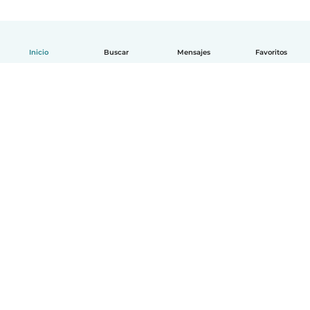
Inicio
Buscar
Mensajes
Favoritos
Español
Cómo funciona
Ayuda
Términos y Privacidad
Precios
Datos de la empresa
Babysits para Empresas
Normas de la comunidad
© Babysits B.V.