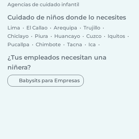
Agencias de cuidado infantil
Cuidado de niños donde lo necesites
Lima
El Callao
Arequipa
Trujillo
Chiclayo
Piura
Huancayo
Cuzco
Iquitos
Pucallpa
Chimbote
Tacna
Ica
Cajamarca
Huánuco
¿Tus empleados necesitan una
Santa Anita - Los Ficus
Sullana
niñera?
Chincha Alta
Ayacucho
Puno
Huaraz
Talara
Tumbes
Chosica
Babysits para Empresas
Puerto Maldonado
Breña
San Juan
Chilca
Selva Alegre
Moquegua
Chulucanas
San Isidro
Jesus Maria
Santiago