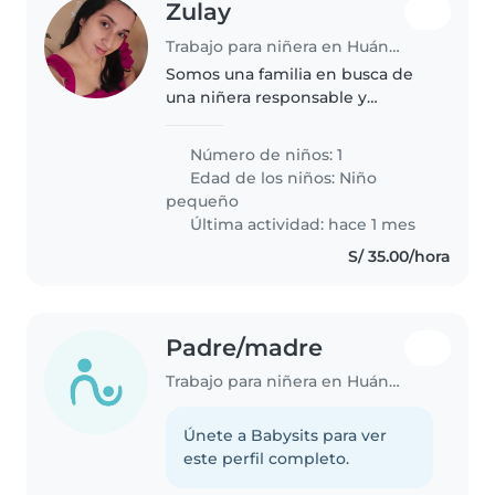
Zulay
Trabajo para niñera en Huánuco
Somos una familia en busca de
una niñera responsable y
cariñosa para nuestro pequeña,
Es una niña independiente,
Número de niños: 1
curioso e inteligente.
Edad de los niños:
Niño
Necesitamos alguien cómodo/a
pequeño
con tareas del..
Última actividad: hace 1 mes
S/ 35.00/hora
Padre/madre
Trabajo para niñera en Huánuco
Únete a Babysits para ver
este perfil completo.