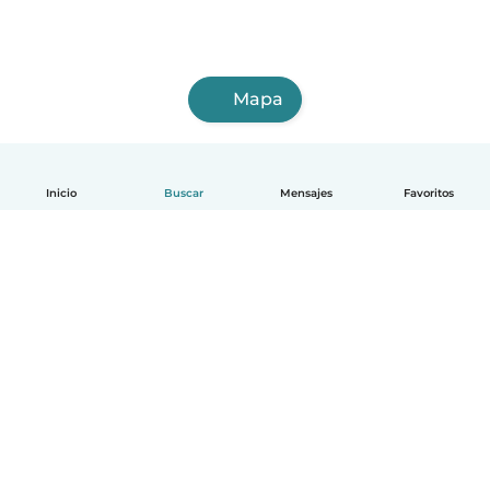
Mapa
Inicio
Buscar
Mensajes
Favoritos
Español
Cómo funciona
Ayuda
Términos y Privacidad
Precios
Datos de la empresa
Babysits para Empresas
Normas de la comunidad