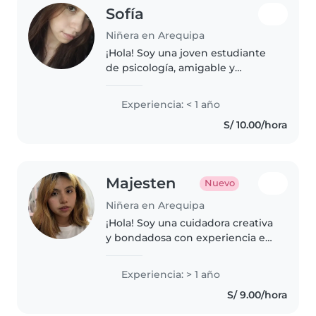
Sofía
Niñera en Arequipa
¡Hola! Soy una joven estudiante
de psicología, amigable y
responsable, que adora trabajar
con niños. Aunque soy nueva en
Experiencia: < 1 año
el cuidado infantil, tengo
S/ 10.00/hora
muchas habilidades para
ofrecer,..
Majesten
Nuevo
Niñera en Arequipa
¡Hola! Soy una cuidadora creativa
y bondadosa con experiencia en
niños en edad escolar. Me
encanta leer, dibujar y ayudar
Experiencia: > 1 año
con las tareas. Soy flexible y me
S/ 9.00/hora
adapto a tus necesidades...