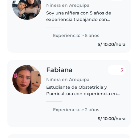
Niñera en Arequipa
Soy una niñera con 5 años de
experiencia trabajando con
niños de todas las edades, desde
bebés hasta adolescentes. Soy
Experiencia: > 5 años
paciente, creativa y responsable,
S/ 10.00/hora
y disfruto de actividades como..
Fabiana
5
Niñera en Arequipa
Estudiante de Obstetricia y
Puericultura con experiencia en
el cuidado infantil, control de
higiene, alimentación,
Experiencia: > 2 años
estimulación temprana y
S/ 10.00/hora
supervisión del desarrollo del
niño. Responsable,..