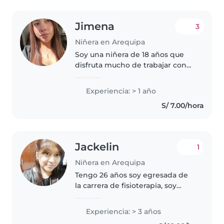
Jimena
3
Niñera en Arequipa
Soy una niñera de 18 años que
disfruta mucho de trabajar con
niños. Tengo 1 año de
experiencia cuidando a niños de
Experiencia: > 1 año
diferentes edades, desde bebés
S/ 7.00/hora
hasta escolares. Soy
responsable,..
Jackelin
1
Niñera en Arequipa
Tengo 26 años soy egresada de
la carrera de fisioterapia, soy
bastante paciente y alegre , muy
extrovertida y me gustan l@s
Experiencia: > 3 años
niñ@s, me gusta jugar y hacer