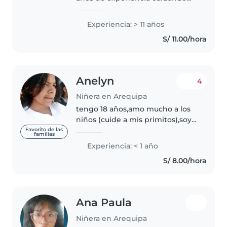
niños desde bebés hasta
escolares. Soy responsable,
Experiencia: > 11 años
divertida y paciente. Tengo un
S/ 11.00/hora
bachillerato académico con
énfasis..
Anelyn
4
Niñera en Arequipa
tengo 18 años,amo mucho a los
niños (cuide a mis primitos),soy
muy creyente de Dios,cuido y
Favorito de las
familias
amo a las familias en las que
Experiencia: < 1 año
trabajo como si fueran la mis. Mi
S/ 8.00/hora
primera vez trabajando 😃💗..
Ana Paula
Niñera en Arequipa