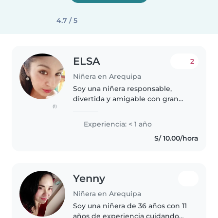
4.7 / 5
ELSA
2
Niñera en Arequipa
Soy una niñera responsable,
divertida y amigable con gran
(1)
entusiasmo por cuidar niños.
Disfruto leyendo cuentos,
Experiencia: < 1 año
haciendo manualidades y
S/ 10.00/hora
ayudando con las tareas. Tengo
experiencia..
Yenny
Niñera en Arequipa
Soy una niñera de 36 años con 11
años de experiencia cuidando