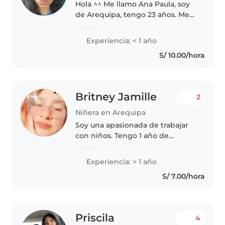
Hola ^^ Me llamo Ana Paula, soy
de Arequipa, tengo 23 años. Me
gusta hablar con los niños y
jugar. Soy honesta, y
Experiencia: < 1 año
responsable. No trabajé con
S/ 10.00/hora
muchos niños, pero me gustaría
aprender..
Britney Jamille
2
Niñera en Arequipa
Soy una apasionada de trabajar
con niños. Tengo 1 año de
experiencia cuidando a niños en
edad preescolar y primaria. Soy
Experiencia: > 1 año
amigable, paciente y empática,
S/ 7.00/hora
características ideales para..
Priscila
4