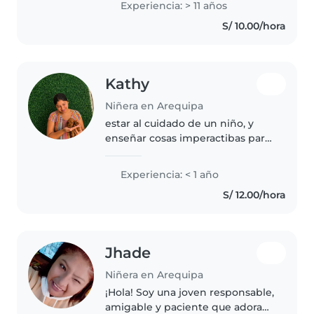
Experiencia: > 11 años
cuentos y apoyar en tareas
S/ 10.00/hora
escolares. Me siento cómoda con
mascotas,..
Kathy
Niñera en Arequipa
estar al cuidado de un niño, y
enseñar cosas imperactibas para
que puede desarrollar sus
habilidades y fortalezas
Experiencia: < 1 año
S/ 12.00/hora
Jhade
Niñera en Arequipa
¡Hola! Soy una joven responsable,
amigable y paciente que adora