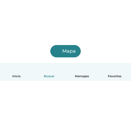
Mapa
Inicio
Buscar
Mensajes
Favoritos
Español
Cómo funciona
Ayuda
Términos y Privacidad