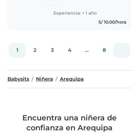
trabajar con niños. Tengo
experiencia con bebés, niños
Experiencia: < 1 año
pequeños, preescolares y niños
S/ 10.00/hora
en edad escolar. Me encanta
dibujar,..
1
2
3
4
...
8
Babysits
Niñera
Arequipa
Encuentra una niñera de
confianza en Arequipa