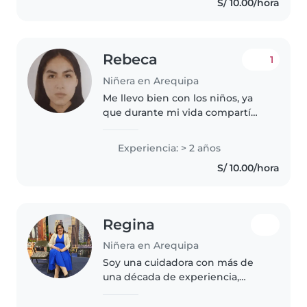
S/ 10.00/hora
postres. Me gustan las mascotas..
Rebeca
1
Niñera en Arequipa
Me llevo bien con los niños, ya
que durante mi vida compartí
momentos con bebés hasta
niños, así que tengo experiencia
Experiencia: > 2 años
cuidando niños como también
S/ 10.00/hora
bebés, pero de mi preferencia
es..
Regina
Niñera en Arequipa
Soy una cuidadora con más de
una década de experiencia,
especializada en bebés y niños
pequeños. Me encanta leerles