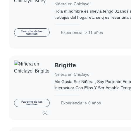
Niñera en Chiclayo
Hola m.nombre es sheyla tengo 31años se
trabajos del hogar etc se q es llevar una
limpieza , me gusta cuidar niños y bebés
Favorito de las
Experiencia: > 11 años
familias
Brigitte
Niñera en Chiclayo
Me Gusta Ser Niñera , Soy Paciente Emp
interactuar Con Ellos Y Ser Amable Ten
experiencia en cuidado de niños , me acop
Favorito de las
Experiencia: > 6 años
familias
(1)