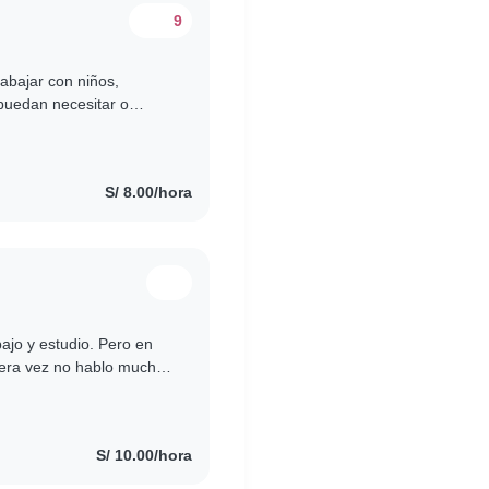
9
rabajar con niños,
puedan necesitar o
los en su estimulación...
S/ 8.00/hora
 estudio. Pero en
rar , amo las..
S/ 10.00/hora