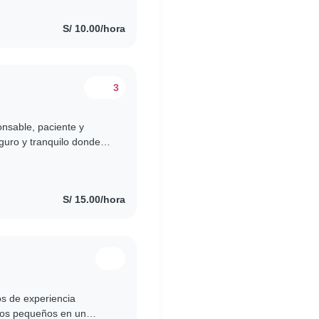
S/ 10.00/hora
3
nsable, paciente y
guro y tranquilo donde
dados. Además de mi
S/ 15.00/hora
os de experiencia
ños pequeños en un