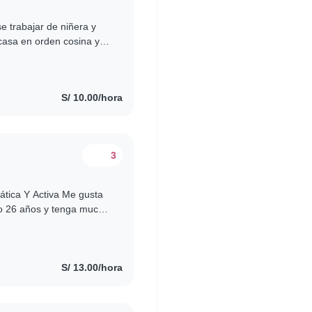
 trabajar de niñera y
 casa en orden cosina y la
 yo ,soy muy..
S/ 10.00/hora
3
ática Y Activa Me gusta
go 26 años y tenga mucha
lo al estilo de..
S/ 13.00/hora