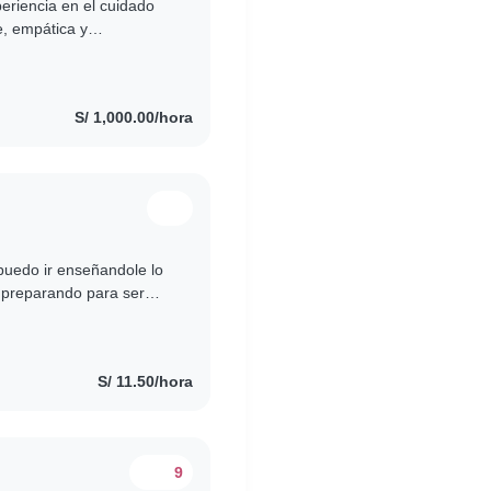
eriencia en el cuidado
, empática y
 humanizada. Cuento con
S/ 1,000.00/hora
puedo ir enseñandole lo
 preparando para ser
de trabajar .
S/ 11.50/hora
9