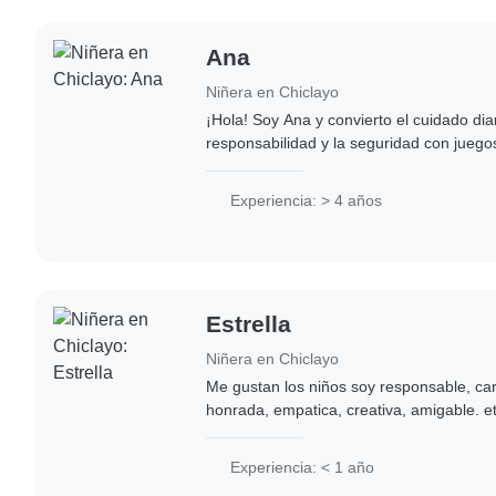
Ana
Niñera en Chiclayo
¡Hola! Soy Ana y convierto el cuidado dia
responsabilidad y la seguridad con juegos
manualidades y diversión al aire libre. Mi
estén seguros,..
Experiencia: > 4 años
Estrella
Niñera en Chiclayo
Me gustan los niños soy responsable, car
honrada, empatica, creativa, amigable. et
educación inicial Tengo experiencia de cu
Experiencia: < 1 año