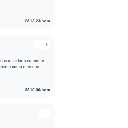
 deseando cuidar de tus
S/ 13.23/hora
8
rlos a cuidar a su menor
cribirme como o en que
S/ 10.00/hora