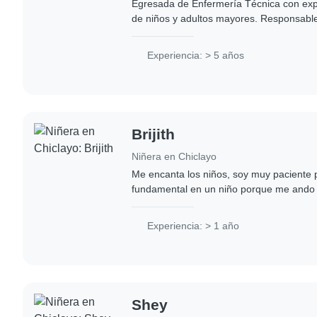
Egresada de Enfermería Técnica con exp
de niños y adultos mayores. Responsable
comprometida con brindar una atención
conocimientos..
Experiencia: > 5 años
Brijith
Niñera en Chiclayo
Me encanta los niños, soy muy paciente 
fundamental en un niño porque me ando
profesora de inicial, tengo muchas ganas 
Experiencia: > 1 año
Shey