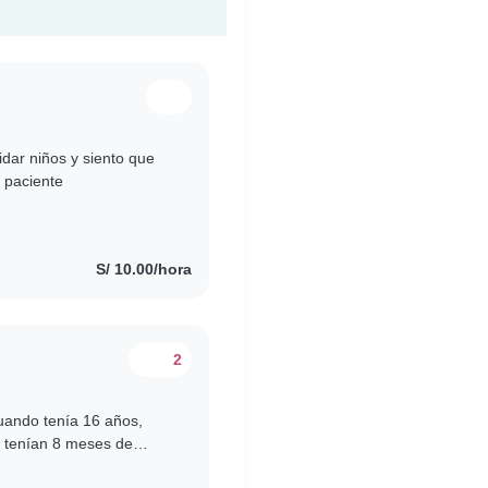
idar niños y siento que
 paciente
S/ 10.00/hora
2
uando tenía 16 años,
s tenían 8 meses de
n que deberías cambiar