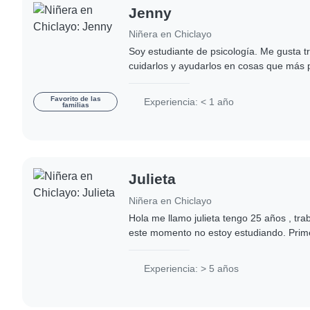
Jenny
Niñera en Chiclayo
Soy estudiante de psicología. Me gusta t
cuidarlos y ayudarlos en cosas que más 
consideren se les hace difícil, acompañar
Favorito de las
Experiencia: < 1 año
familias
Julieta
Niñera en Chiclayo
Hola me llamo julieta tengo 25 años , trabajo y
este momento no estoy estudiando. Primera vez no hablo mucho
ya cuando entro en confianza hablo sin pa
Experiencia: > 5 años