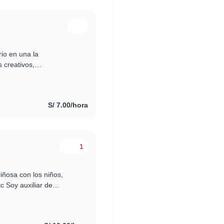
rio en una la
 creativos,
 meta es que tus hijos
S/ 7.00/hora
1
iñosa con los niños,
c Soy auxiliar de
idado con los niños..