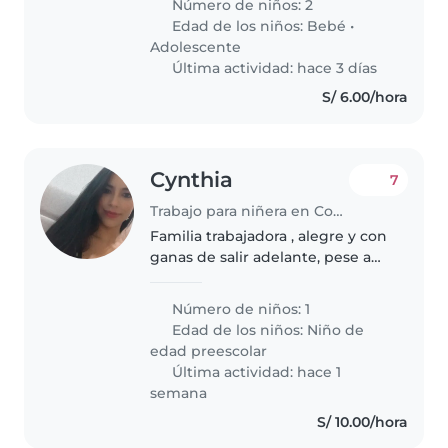
Número de niños: 2
no requiere cuidados
Edad de los niños:
Bebé
•
.Necesitamos alguien que ayude
Adolescente
con..
Última actividad: hace 3 días
S/ 6.00/hora
Cynthia
7
Trabajo para niñera en Comas (Departamento de Lima)
Familia trabajadora , alegre y con
ganas de salir adelante, pese a
que todos trabajamos no
tenemos a nadie al cuidado de la
Número de niños: 1
persona accidentada
Edad de los niños:
Niño de
edad preescolar
Última actividad: hace 1
semana
S/ 10.00/hora