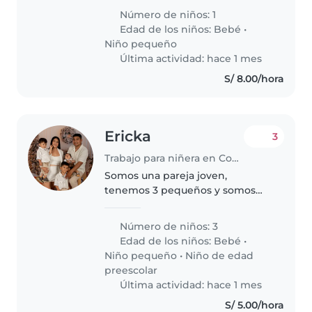
ella es un poco independiente y
Número de niños: 1
llena de energía. Necesitamos a
Edad de los niños:
Bebé
•
alguien cómodo con mascotas,
Niño pequeño
cocina,..
Última actividad: hace 1 mes
S/ 8.00/hora
Ericka
3
Trabajo para niñera en Comas (Departamento de Lima)
Somos una pareja joven,
tenemos 3 pequeños y somos
humildes brindamos confianza
Número de niños: 3
Edad de los niños:
Bebé
•
Niño pequeño
•
Niño de edad
preescolar
Última actividad: hace 1 mes
S/ 5.00/hora