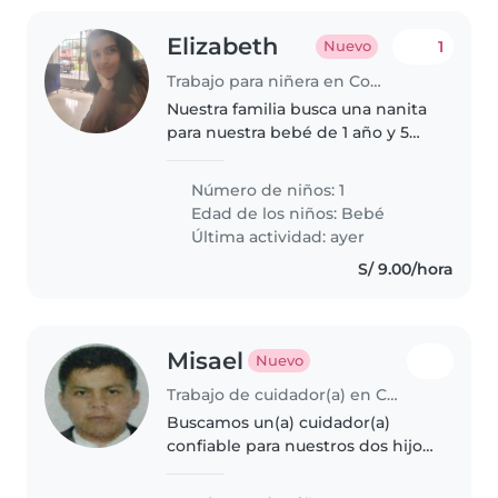
Elizabeth
1
Nuevo
Trabajo para niñera en Comas (Departamento de Lima)
Nuestra familia busca una nanita
para nuestra bebé de 1 año y 5
meses. De preferencia peruana y
que le gusten los niños además
Número de niños: 1
que se sienta realizando labores
Edad de los niños:
Bebé
sencillas propias del..
Última actividad: ayer
S/ 9.00/hora
Misael
Nuevo
Trabajo de cuidador(a) en Comas (Departamento de Lima)
Buscamos un(a) cuidador(a)
confiable para nuestros dos hijos:
un bebé tranquilo y que tiene
una hermana adolescente la cual