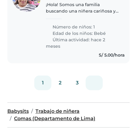
¡Hola! Somos una familia
buscando una niñera cariñosa y
responsable para nuestro bebé.
Nuestro pequeño es muy
Número de niños: 1
amigable y curioso, siempre
Edad de los niños:
Bebé
lleno de energía. Buscamos a
Última actividad: hace 2
alguien cómodo/a..
meses
S/ 5.00/hora
1
2
3
Babysits
Trabajo de niñera
Comas (Departamento de Lima)