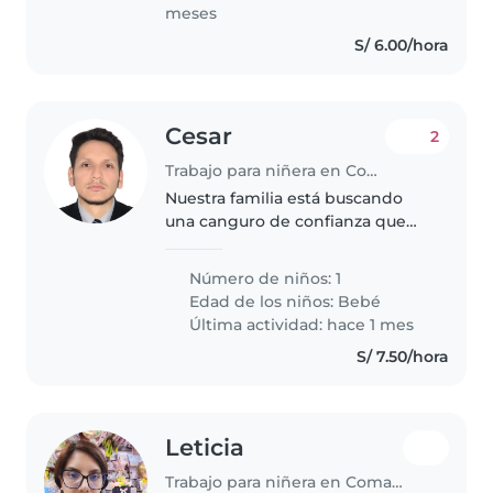
meses
S/ 6.00/hora
Cesar
2
Trabajo para niñera en Comas (Departamento de Lima)
Nuestra familia está buscando
una canguro de confianza que
pueda cuidar de nuestra bebita
de 6 meses. Necesitamos una
Número de niños: 1
canguro que se sienta cómoda
Edad de los niños:
Bebé
con una gatito y con algunas
Última actividad: hace 1 mes
tareas..
S/ 7.50/hora
Leticia
Trabajo para niñera en Comas (Departamento de Lima)