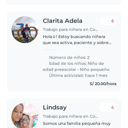
Clarita Adela
6
Trabajo para niñera en Comas (Departamento de Lima)
Hola☺️! Estoy buscando niñera
que sea activa, paciente y sobre
todo con energías de cuidar a
mis bebes, mi hijo mayor tiene 3
Número de niños: 2
años 8 meses, y mi hija tiene 1
Edad de los niños:
Niño de
año y 4 meses. Ambos son..
edad preescolar
•
Niño pequeño
Última actividad: hace 1 mes
S/ 20.00/hora
Lindsay
4
Trabajo para niñera en Comas (Departamento de Lima)
Somos una familia pequeña muy