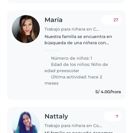
María
27
Trabajo para niñera en Comas (Departamento de Lima)
Nuestra familia se encuentra en
búsqueda de una niñera con
apoyo en casa de tareas
básica(cocina para em niño ,
Número de niños: 1
ordenar los ambientes todo en
Edad de los niños:
Niño de
función al niño ) Funciones jugar
edad preescolar
con..
Última actividad: hace 2
meses
S/ 4.00/hora
Nattaly
7
Trabajo para niñera en Comas (Departamento de Lima)
Mi familia es pequeña, tenemos