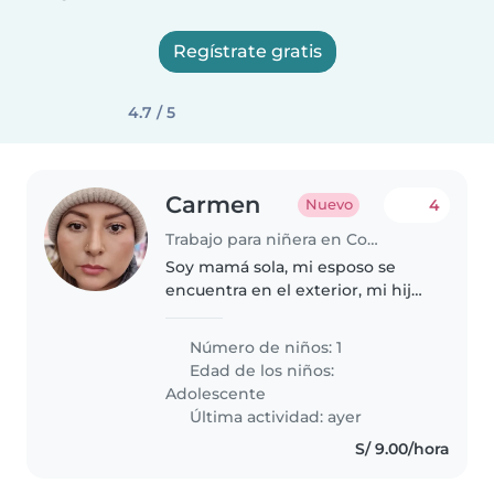
Regístrate gratis
4.7 / 5
Carmen
4
Nuevo
Trabajo para niñera en Comas (Departamento de Lima)
Soy mamá sola, mi esposo se
encuentra en el exterior, mi hijo
tiene 11 años pero estudia lejos
de casa, es muy cariñoso,
Número de niños: 1
respetuoso y no deseo que se
Edad de los niños:
sienta solo ya que trabajo hasta..
Adolescente
Última actividad: ayer
S/ 9.00/hora