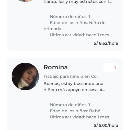
tranquilos y muy estrictos con las
rutinas y los horarios de mi hijo
Número de niños: 1
Edad de los niños:
Niño de
primaria
Última actividad: hace 1 mes
S/ 8.62/hora
Romina
1
Trabajo para niñera en Comas (Departamento de Lima)
Buenas, estoy buscando una
niñera más apoyo en casa. 4
veces a la semana. De 11am-9pm.
Cama afuera, estoy en el distrito
Número de niños: 1
de comas. Requiero niñera
Edad de los niños:
Bebé
preferiblemente de 30-55años
Última actividad: hace 1 mes
S/ 5.00/hora