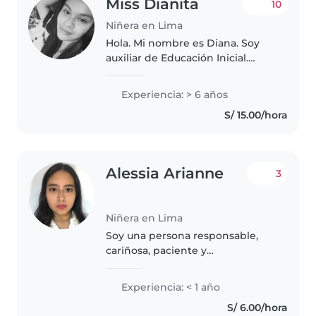
Miss Dianita
10
Niñera en Lima
Hola. Mi nombre es Diana. Soy
auxiliar de Educación Inicial.
Tengo 7 años de experiencia en
cuidado del niño. ( desde los 10
Experiencia: > 6 años
meses en adelante). Cuento con
S/ 15.00/hora
buenas referencias de..
Alessia Arianne
3
Niñera en Lima
Soy una persona responsable,
cariñosa, paciente y
comprometida con el cuidado y
bienestar de los niños. Cuento
Experiencia: < 1 año
con más de 2 años de
S/ 6.00/hora
experiencia en el cuidado