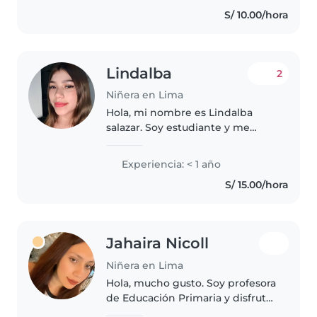
Me encanta leerles, hacer
S/ 10.00/hora
manualidades y música. Los
animales, cocinar y las..
Lindalba
2
Niñera en Lima
Hola, mi nombre es Lindalba
salazar. Soy estudiante y me
considero una persona
responsable, paciente y cariñosa.
Experiencia: < 1 año
Me gusta mucho pasar tiempo
S/ 15.00/hora
con niños y tengo experiencia
cuidándolos,..
Jahaira Nicoll
Niñera en Lima
Hola, mucho gusto. Soy profesora
de Educación Primaria y disfruto
acompañar a los niños en su