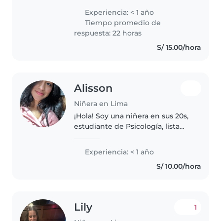
crecimiento y aprendizaje. Soy
Experiencia: < 1 año
una persona tranquila, paciente y
Tiempo promedio de
muy responsable. Mi objetivo..
respuesta: 22 horas
S/ 15.00/hora
Alisson
Niñera en Lima
¡Hola! Soy una niñera en sus 20s,
estudiante de Psicología, lista
para cuidar a tus hijos con
entusiasmo y responsabilidad.
Experiencia: < 1 año
Aunque no tengo experiencia
S/ 10.00/hora
profesional, tengo mucha
práctica..
Lily
1