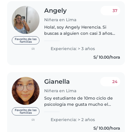
Angely
37
Niñera en Lima
Hola!, soy Angely Herencia. Si
buscas a alguien con casi 3 años
de experiencia en el cuidado de
Favorito de las
familias
niños, ¡aquí estoy! Me considero
Experiencia: > 3 años
(2)
súper buena con los pequeños;
S/ 10.00/hora
disfruto un montón jugando,..
Gianella
24
Niñera en Lima
Soy estudiante de 10mo ciclo de
psicología me gusta mucho el
interactuar y ser un apoyo para
Favorito de las
familias
los niños me especializare en
Experiencia: > 2 años
(2)
psicológia educativa. Soy muy
S/ 10.00/hora
responsable por el momento..