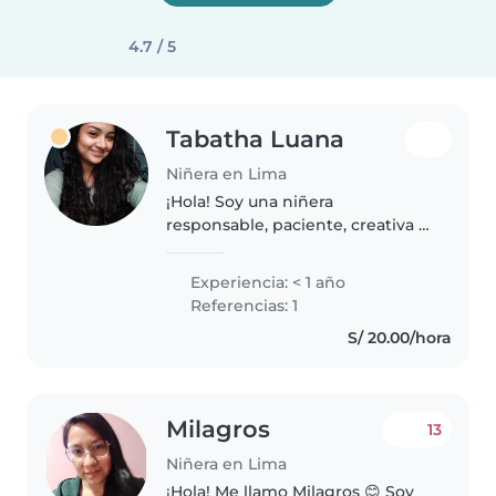
4.7 / 5
Tabatha Luana
Niñera en Lima
¡Hola! Soy una niñera
responsable, paciente, creativa y
muy cariñosa. Disfruto
muchísimo compartir tiempo
Experiencia: < 1 año
con los niños, acompañarlos en
Referencias: 1
su crecimiento y hacer que cada
S/ 20.00/hora
día sea una..
Milagros
13
Niñera en Lima
¡Hola! Me llamo Milagros 😊 Soy