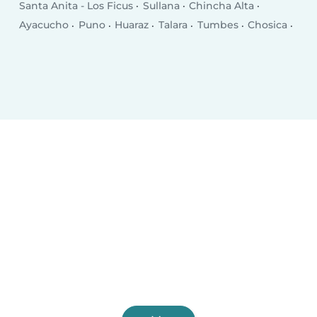
Santa Anita - Los Ficus
Sullana
Chincha Alta
Ayacucho
Puno
Huaraz
Talara
Tumbes
Chosica
Puerto Maldonado
Breña
San Juan
Chilca
Selva Alegre
Moquegua
Chulucanas
San Isidro
Jesus Maria
Santiago