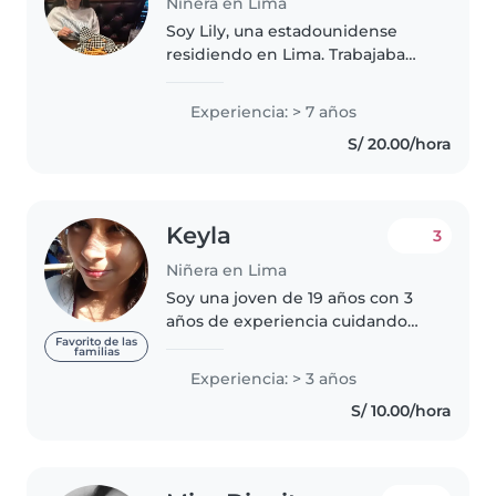
Niñera en Lima
Soy Lily, una estadounidense
residiendo en Lima. Trabajaba
como auxiliar de conversación
en una escuela primaria de
Experiencia: > 7 años
España y, a la vez, di clases
S/ 20.00/hora
particulares de inglés y mantuve
una..
Keyla
3
Niñera en Lima
Soy una joven de 19 años con 3
años de experiencia cuidando
niños de diferentes edades,
Favorito de las
familias
desde bebés hasta niños en
Experiencia: > 3 años
edad escolar. Soy responsable,
S/ 10.00/hora
amigable y empática, y estoy
capacitada..