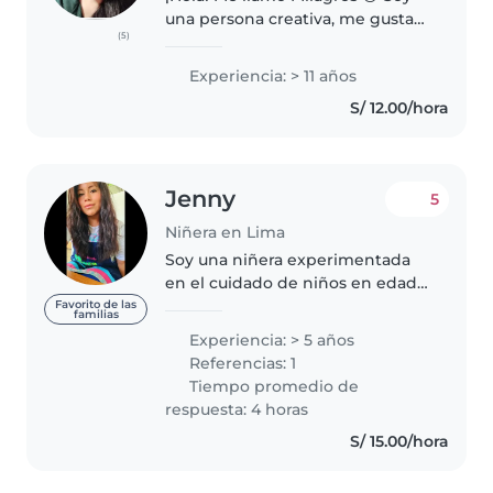
una persona creativa, me gusta
(5)
jugar y me encanta compartir
momentos con los niños.
Experiencia: > 11 años
Disfruto muchísimo haciendo
S/ 12.00/hora
manualidades, inventando
juegos educativos..
Jenny
5
Niñera en Lima
Soy una niñera experimentada
en el cuidado de niños en edad
de guardería y preescolar, con 5
Favorito de las
familias
años de experiencia. Tengo una
Experiencia: > 5 años
licenciatura en Pedagogía (cuna-
Referencias: 1
inicial) y me encanta interactuar..
Tiempo promedio de
respuesta: 4 horas
S/ 15.00/hora