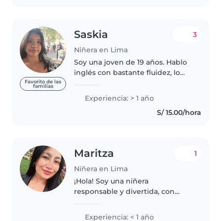
Saskia
3
Niñera en Lima
Soy una joven de 19 años. Hablo
inglés con bastante fluidez, lo
que me permite enseñar y
Favorito de las
familias
comunicarme con los niños. Soy
Experiencia: > 1 año
una persona empática, calmada
S/ 15.00/hora
y responsable. Me considero
buena..
Maritza
1
Niñera en Lima
¡Hola! Soy una niñera
responsable y divertida, con
experiencia cuidando
preescolares y niños pequeños.
Experiencia: < 1 año