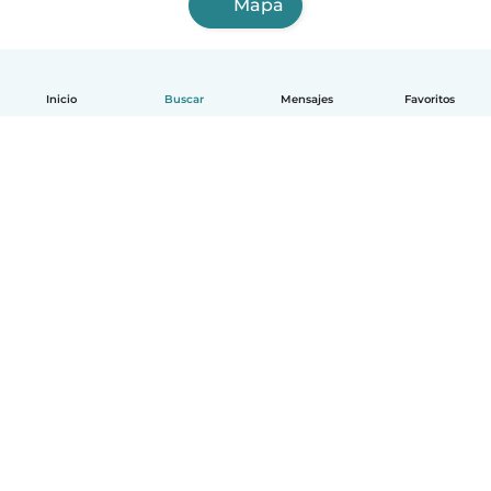
Mapa
Inicio
Buscar
Mensajes
Favoritos
Español
Cómo funciona
Ayuda
Términos y Privacidad
Precios
Datos de la empresa
Babysits para Empresas
Normas de la comunidad