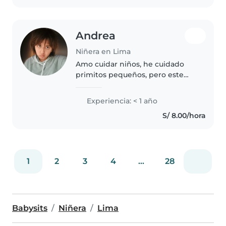
infantil : un año trabajando..
Andrea
Niñera en Lima
Amo cuidar niños, he cuidado
primitos pequeños, pero este
sería el siguiente paso. Tengo
paciencia para enseñar o ayudar
Experiencia: < 1 año
a niños con tareas, ayudar al niño
S/ 8.00/hora
con necesidades basicas,..
1
2
3
4
...
28
Babysits
Niñera
Lima