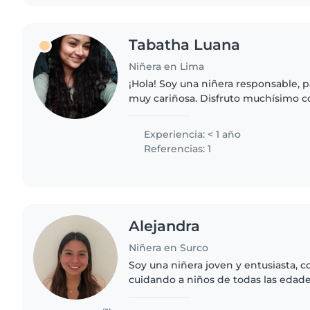
Tabatha Luana
Niñera en Lima
¡Hola! Soy una niñera responsable, p
muy cariñosa. Disfruto muchísimo 
los niños, acompañarlos en su crec
cada día sea una..
Experiencia: < 1 año
Referencias: 1
Alejandra
Niñera en Surco
Soy una niñera joven y entusiasta, 
cuidando a niños de todas las eda
menor que siempre he cuidado de él y también estoy
rodeada de mis primos..