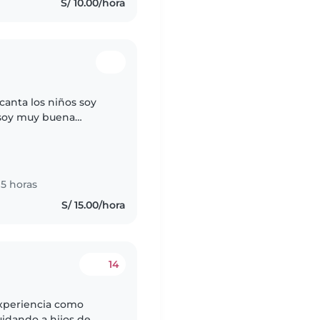
S/ 10.00/hora
canta los niños soy
 soy muy buena
 peques.
5 horas
S/ 15.00/hora
14
experiencia como
uidando a hijos de