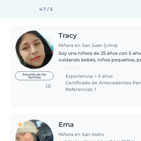
4.7 / 5
Tracy
Niñera en San Juan (Lima)
Soy una niñera de 25 años con 5 año
cuidando bebés, niños pequeños, pr
escolares. Soy responsable, paciente
cursos de primeros auxilios,..
Favorito de las
Experiencia: > 5 años
familias
Certificado de Antecedentes Pen
(2)
Referencias: 1
Ema
Niñera en San Isidro