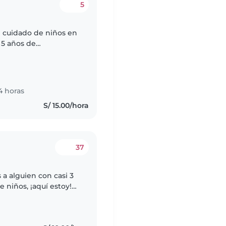
5
 cuidado de niños en
 5 años de
 en Pedagogía (cuna-
4 horas
S/ 15.00/hora
37
 a alguien con casi 3
 niños, ¡aquí estoy!
equeños; disfruto un