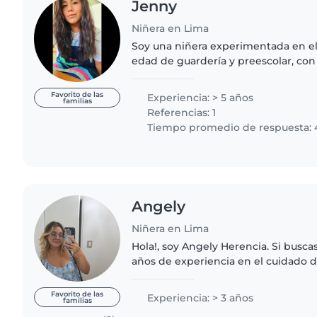
Jenny
Niñera en Lima
Soy una niñera experimentada en el
edad de guardería y preescolar, con
experiencia. Tengo una licenciatura
inicial) y me encanta interactuar..
Favorito de las
Experiencia: > 5 años
familias
Referencias: 1
Tiempo promedio de respuesta: 
Angely
Niñera en Lima
Hola!, soy Angely Herencia. Si buscas
años de experiencia en el cuidado de
Me considero súper buena con los p
montón jugando,..
Favorito de las
Experiencia: > 3 años
familias