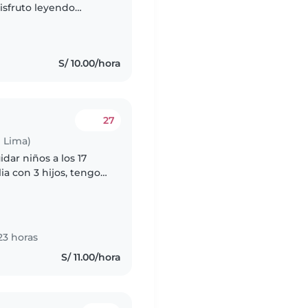
isfruto leyendo
ayudando con las
S/ 10.00/hora
27
 Lima)
dar niños a los 17
ia con 3 hijos, tengo
ueños por más de 6
23 horas
S/ 11.00/hora