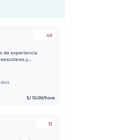
40
s de experiencia
eescolares y
 y entusiasta. Tengo
ales
S/ 10.00/hora
31