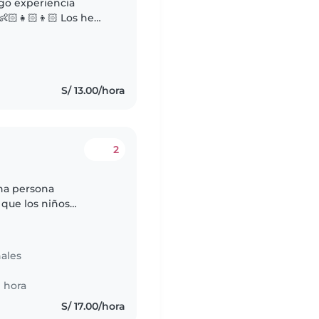
go experiencia
👶🏻👧🏻👦🏻 Los he
mentos y en un centro
go..
S/ 13.00/hora
2
una persona
 que los niños
bles y beneficiosos
ales
 hora
S/ 17.00/hora