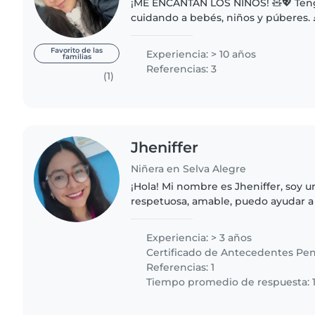
¡ME ENCANTAN LOS NIÑOS! 🧸💖 Ten
cuidando a bebés, niños y púberes. 
tratado en sus hogares, en departa
de estimulación temprana. 🏫 Ten
Favorito de las
Experiencia: > 10 años
familias
Referencias: 3
(1)
Jheniffer
Niñera en Selva Alegre
¡Hola! Mi nombre es Jheniffer, soy 
respetuosa, amable, puedo ayudar a
aprendan y tengan hábitos responsa
para su vida y escuela. También..
Experiencia: > 3 años
Certificado de Antecedentes Pen
Referencias: 1
Tiempo promedio de respuesta: 1