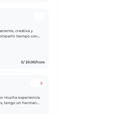
aciente, creativa y
compartir tiempo con
imiento y hacer que
S/ 20.00/hora
5
con mucha experiencia
des, tengo un hermano