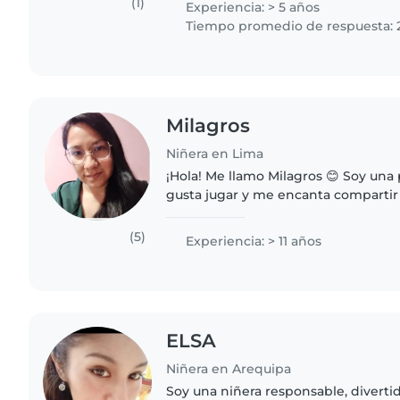
(1)
Experiencia: > 5 años
Tiempo promedio de respuesta: 
Milagros
Niñera en Lima
¡Hola! Me llamo Milagros 😊 Soy una
gusta jugar y me encanta comparti
niños. Disfruto muchísimo haciend
inventando juegos educativos..
(5)
Experiencia: > 11 años
ELSA
Niñera en Arequipa
Soy una niñera responsable, diverti