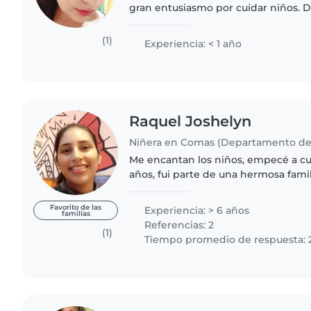
gran entusiasmo por cuidar niños. D
cuentos, haciendo manualidades y 
tareas. Tengo experiencia..
(1)
Experiencia: < 1 año
Raquel Joshelyn
Niñera en Comas (Departamento de
Me encantan los niños, empecé a cui
años, fui parte de una hermosa famil
experiencia con bebés y niños peq
años . Soy carismática,..
Favorito de las
Experiencia: > 6 años
familias
Referencias: 2
(1)
Tiempo promedio de respuesta: 