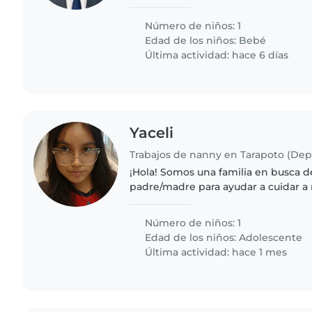
bebe de 6 meses nada más , jugar con 
parque, darle su biberon..
Número de niños: 1
Edad de los niños:
Bebé
Última actividad: hace 6 días
Yaceli
¡Hola! Somos una familia en busca d
padre/madre para ayudar a cuidar a 
adolescente. Él es amigable, calmad
Necesitamos ayuda con las..
Número de niños: 1
Edad de los niños:
Adolescente
Última actividad: hace 1 mes