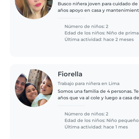
Busco niñera joven para cuidado de 
años apoyo en casa y mantenimient
noche de lunes a sábado apoyo en t
mucha dedicación ganas..
Número de niños: 2
Edad de los niños:
Niño de prima
Última actividad: hace 2 meses
Fiorella
Trabajo para niñera en Lima
Somos una familia de 4 personas. T
años que va al cole y luego a casa de
apoya con las tareas. Soy la madre, tr
7am, llegando..
Número de niños: 2
Edad de los niños:
Niño pequeño
Última actividad: hace 1 mes