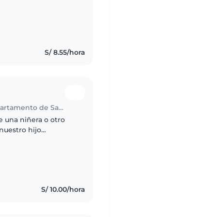
el , llevarlo al
S/ 8.55/hora
Trabajos de nanny en Tarapoto (Departamento de San Martín)
e una niñera o otro
nuestro hijo
o e inteligente.
S/ 10.00/hora