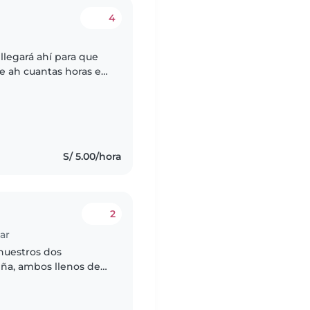
4
 llegará ahí para que
e ah cuantas horas es
S/ 5.00/hora
2
ar
nuestros dos
ña, ambos llenos de
milia valora el juego