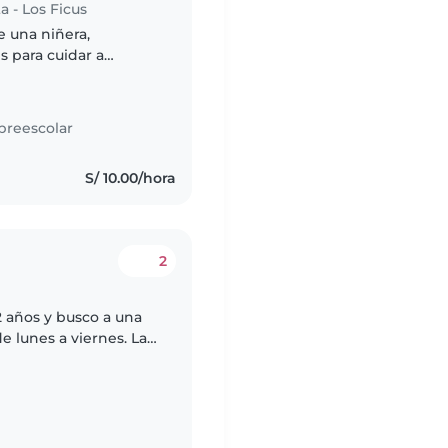
a - Los Ficus
e una niñera,
 para cuidar a
s energético, juguetón
preescolar
S/ 10.00/hora
2
2 años y busco a una
 lunes a viernes. Las
rne cuidarlo, llevarlo