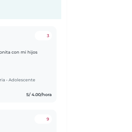
3
nita con mi hijos
ria
•
Adolescente
S/ 4.00/hora
9