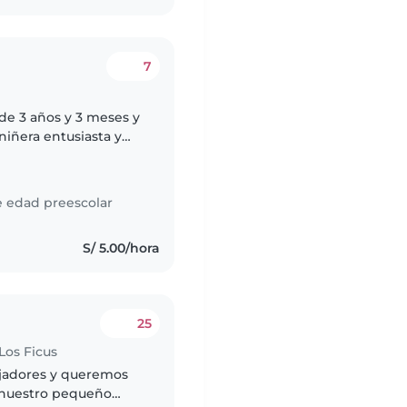
7
de 3 años y 3 meses y
iñera entusiasta y
o hijo el mayor,
e edad preescolar
s
S/ 5.00/hora
25
Los Ficus
ajadores y queremos
a nuestro pequeño