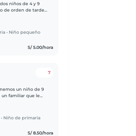
dos niños de 4 y 9
o de orden de tarde a
areas paciencia y
ria
•
Niño pequeño
S/ 5.00/hora
7
enemos un niño de 9
 un familiar que le
abajo y salgo a las
•
Niño de primaria
S/ 8.50/hora