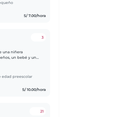
equeño
S/ 7.00/hora
3
e una niñera
ueños, un bebé y un
hijos son muy
e edad preescolar
S/ 10.00/hora
21