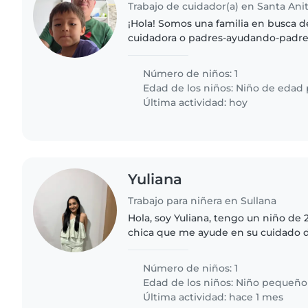
Trabajo de cuidador(a) en Santa Anit
¡Hola! Somos una familia en busca d
cuidadora o padres-ayudando-padres
nuestro hijo de preescolar, quien e
y muy hablador. Necesitamos..
Número de niños: 1
Edad de los niños:
Niño de edad 
Última actividad: hoy
Yuliana
Trabajo para niñera en Sullana
Hola, soy Yuliana, tengo un niño de 
chica que me ayude en su cuidado de
actividades serían todo lo que concie
a clases,..
Número de niños: 1
Edad de los niños:
Niño pequeño
Última actividad: hace 1 mes