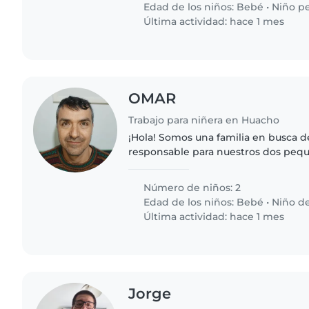
Edad de los niños:
Bebé
•
Niño p
Última actividad: hace 1 mes
OMAR
Trabajo para niñera en Huacho
¡Hola! Somos una familia en busca d
responsable para nuestros dos peq
niño en edad preescolar. Nuestros 
energéticos, curiosos y creativos...
Número de niños: 2
Edad de los niños:
Bebé
•
Niño d
Última actividad: hace 1 mes
Jorge