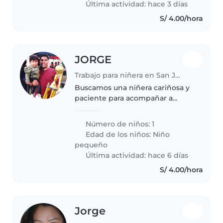
Última actividad: hace 3 días
experiencia..
S/ 4.00/hora
JORGE
Trabajo para niñera en San Juan de Lurigancho
Buscamos una niñera cariñosa y
paciente para acompañar a
nuestro pequeño de 2 años lleno
de energía. Es ideal que tenga
Número de niños: 1
disposición para tareas del hogar
Edad de los niños:
Niño
y conecte con su lado juguetón...
pequeño
Última actividad: hace 6 días
S/ 4.00/hora
Jorge