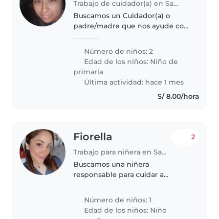
Trabajo de cuidador(a) en San Juan de Lurigancho
Buscamos un Cuidador(a) o
padre/madre que nos ayude con
el cuidado de nuestros dos
niños, activos y cariñosos,
Número de niños: 2
amantes del aprendizaje.
Edad de los niños:
Niño de
Necesitamos alguien cómodo
primaria
cocinando y apoyando..
Última actividad: hace 1 mes
S/ 8.00/hora
Fiorella
2
Trabajo para niñera en San Juan de Lurigancho
Buscamos una niñera
responsable para cuidar a
nuestro pequeño/pequeña de 2
años, lleno/llena de energía y
Número de niños: 1
curiosidad. Preferimos alguien
Edad de los niños:
Niño
cómodo/a con cocinar comidas