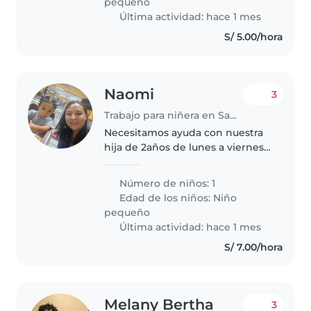
pequeño
sencillas y saludables..
Última actividad: hace 1 mes
S/ 5.00/hora
Naomi
3
Trabajo para niñera en San Juan de Lurigancho
Necesitamos ayuda con nuestra
hija de 2años de lunes a viernes
para que la aliste para ir al nido
(7y30am), luego cocine, la recoja
Número de niños: 1
del nido a partir de las 11y45am.
Edad de los niños:
Niño
Finalmente la..
pequeño
Última actividad: hace 1 mes
S/ 7.00/hora
Melany Bertha
3