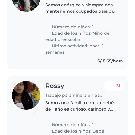
Somos enérgico y siempre nos
mantenemos ocupados para que
la flojera no nos gane.
Número de niños: 1
Edad de los niños:
Niño de
edad preescolar
Última actividad: hace 2
semanas
S/ 8.65/hora
Rossy
31
Trabajo para niñera en San Juan de Lurigancho
Somos una familia con un bebé
de 1 año es curioso, cariñoso y
(1)
juguetón. Estamos buscando una
niñera de confianza para cuidar
Número de niños: 1
de nuestro pequeño en nuestra
Edad de los niños:
Bebé
propia casa. Si tienes