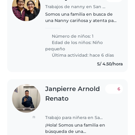
Trabajos de nanny en San Juan de Lurigancho
Somos una familia en busca de
una Nanny cariñosa y atenta para
nuestro niña de 2 años. Nuestra
pequeña es curiosa, cariñosa y
Número de niños: 1
juguetona, y nos encantaría
Edad de los niños:
Niño
encontrar a alguien que disfrute..
pequeño
Última actividad: hace 6 días
S/ 4.50/hora
Janpierre Arnold
6
Renato
Trabajo para niñera en San Juan de Lurigancho
(1)
¡Hola! Somos una familia en
búsqueda de una