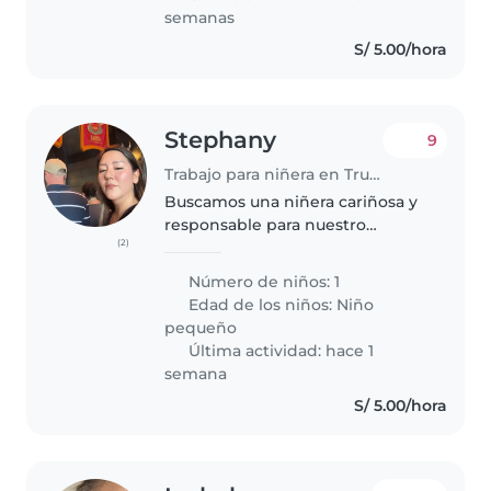
semanas
S/ 5.00/hora
Stephany
9
Trabajo para niñera en Trujillo
Buscamos una niñera cariñosa y
responsable para nuestro
(2)
pequeño de 2 años y medio,
lleno de energía y muy juguetón.
Número de niños: 1
Nos encantaría alguien que
Edad de los niños:
Niño
disfrute cocinando y ayudando
pequeño
con las..
Última actividad: hace 1
semana
S/ 5.00/hora