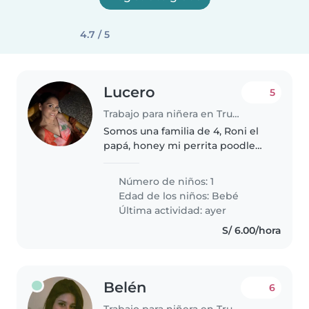
4.7 / 5
Lucero
5
Trabajo para niñera en Trujillo
Somos una familia de 4, Roni el
papá, honey mi perrita poodle
toy, Salvador mi bebé de 9
meses y Yo. Somos padres
Número de niños: 1
jóvenes, trabajamos y
Edad de los niños:
Bebé
necesitamos alguien que nos
Última actividad: ayer
ayude con el cuidado..
S/ 6.00/hora
Belén
6
Trabajo para niñera en Trujillo