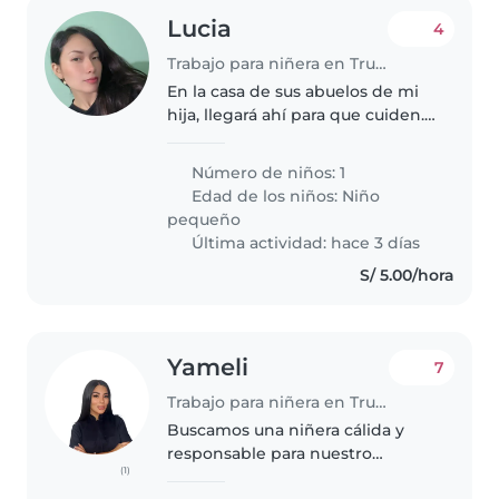
Lucia
4
Trabajo para niñera en Trujillo
En la casa de sus abuelos de mi
hija, llegará ahí para que cuiden.
Y atiendan ami hija, depende ah
cuantas horas es el pago
Número de niños: 1
Edad de los niños:
Niño
pequeño
Última actividad: hace 3 días
S/ 5.00/hora
Yameli
7
Trabajo para niñera en Trujillo
Buscamos una niñera cálida y
responsable para nuestro
(1)
pequeño de 6 meses. Que le