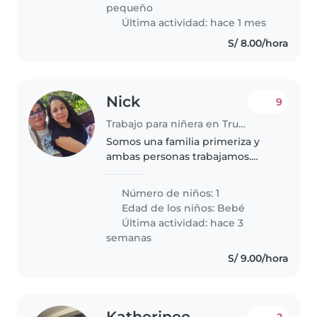
por la mañana estudian ( jardín y
pequeño
nido)..
Última actividad: hace 1 mes
S/ 8.00/hora
Nick
9
Trabajo para niñera en Trujillo
Somos una familia primeriza y
ambas personas trabajamos.
Somos honrados y sencillos.
Buscamos a alguien que nos
Número de niños: 1
ayude.
Edad de los niños:
Bebé
Última actividad: hace 3
semanas
S/ 9.00/hora
Katherinee
2