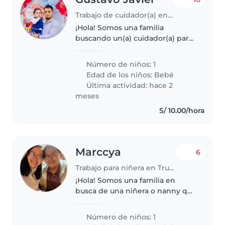
Trabajo de cuidador(a) en Trujillo
¡Hola! Somos una familia
buscando un(a) cuidador(a) para
nuestro bebé, un pequeño lleno
de energía, juguetón y muy
Número de niños: 1
curioso. Necesitamos a alguien
Edad de los niños:
Bebé
cómodo/a con labores del hogar.
Última actividad: hace 2
¡Nos..
meses
S/ 10.00/hora
Marccya
6
Trabajo para niñera en Trujillo
¡Hola! Somos una familia en
busca de una niñera o nanny que
pueda cuidar a nuestro bebé.
Nuestro pequeño es un bebé
Número de niños: 1
tranquilo, solo come y duerme.