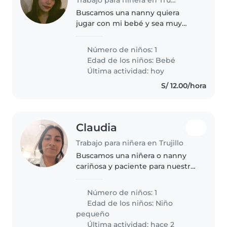
Buscamos una nanny quiera
jugar con mi bebé y sea muy
responsable. Me encantaría que
se lleve bien con nuestras
Número de niños: 1
mascotas, pueda cocinar
Edad de los niños:
Bebé
comidas sencillas y ayude con
Última actividad: hoy
tareas ligeras...
S/ 12.00/hora
Claudia
Trabajo para niñera en Trujillo
Buscamos una niñera o nanny
cariñosa y paciente para nuestro
pequeño de energía creativa.
Alguien que se sienta cómodo
Número de niños: 1
cocinando y ayudando con
Edad de los niños:
Niño
tareas básicas del hogar. ¡Ideal
pequeño
padres-ayudando-padres!..
Última actividad: hace 2