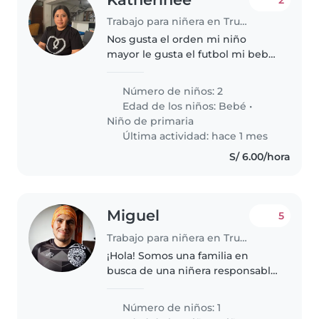
Trabajo para niñera en Trujillo
Nos gusta el orden mi niño
mayor le gusta el futbol mi bebé
ya está casi caminado
Número de niños: 2
Edad de los niños:
Bebé
•
Niño de primaria
Última actividad: hace 1 mes
S/ 6.00/hora
Miguel
5
Trabajo para niñera en Trujillo
¡Hola! Somos una familia en
busca de una niñera responsable
para nuestro pequeño, una niña
de 2 años lleno de energía,
Número de niños: 1
cariñoso y muy amigable.