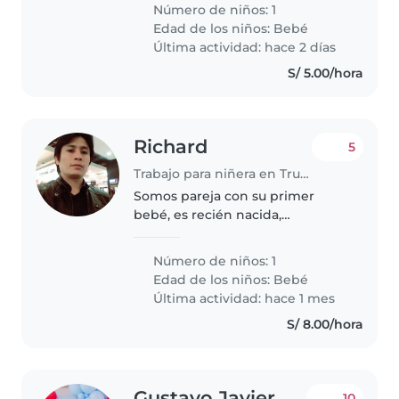
guste trabajar con bebés
Número de niños: 1
tranquilos y juguetones, y esté
Edad de los niños:
Bebé
cómoda con mascotas, cocinar y
Última actividad: hace 2 días
ayudar con..
S/ 5.00/hora
Richard
5
Trabajo para niñera en Trujillo
Somos pareja con su primer
bebé, es recién nacida,
necesitamos apoyo de alguien
que conoce de bebes recién
Número de niños: 1
nacidos, principalmente apoyo
Edad de los niños:
Bebé
nocturno.
Última actividad: hace 1 mes
S/ 8.00/hora
Gustavo Javier
10