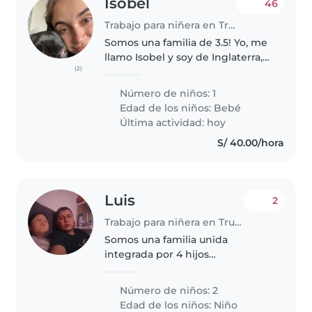
Isobel
46
Trabajo para niñera en Trujillo
Somos una familia de 3.5! Yo, me
llamo Isobel y soy de Inglaterra,
(2)
ahora mismo me encuentro
embarazada de una chica (.5).
Número de niños: 1
Tengo mi pareja, se llama
Edad de los niños:
Bebé
Richard y es Trujillano y
Última actividad: hoy
tenemos..
S/ 40.00/hora
Luis
2
Trabajo para niñera en Trujillo
Somos una familia unida
integrada por 4 hijos
necesitamos una niñera para mis
dos menores hijos de 3 años ( el
Número de niños: 2
niño) y 2 años (la niña), ambos
Edad de los niños:
Niño