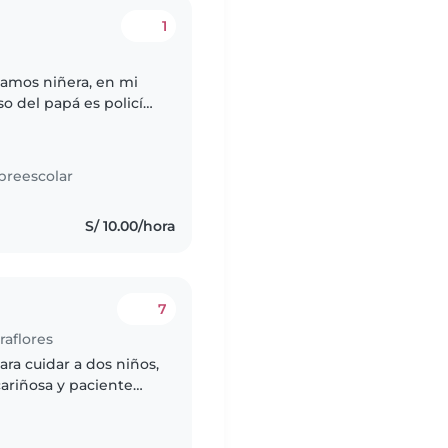
1
amos niñera, en mi
so del papá es policía
ramos alguien flexible
preescolar
S/ 10.00/hora
7
raflores
ra cuidar a dos niños,
ariñosa y paciente
cencia de maternidad,