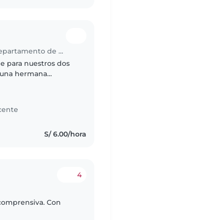
Trabajo de cuidador(a) en Comas (Departamento de Lima)
le para nuestros dos
e una hermana
dados .Necesitamos
cente
S/ 6.00/hora
4
comprensiva. Con