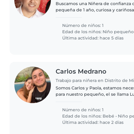
Buscamos una Niñera de confianza q
pequeña de 1 año, curiosa y cariñosa
interactuar con niños y realizar tarea
¡Contáctanos..
Número de niños: 1
Edad de los niños:
Niño pequeño
Última actividad: hace 5 días
Carlos Medrano
Trabajo para niñera en Distrito de Mi
Somos Carlos y Paola, estamos nece
para nuestro pequeño, el se llama L
prácticamente, todo el cuidado es e
departamento ubicado en Miraflores,
Número de niños: 1
Edad de los niños:
Bebé
•
Niño p
Última actividad: hace 2 días