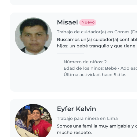
Misael
Nuevo
Buscamos un(a) cuidador(a) confiab
hijos: un bebé tranquilo y que tien
adolescente la cual no requiere cui
alguien que ayude con..
Número de niños: 2
Edad de los niños:
Bebé
•
Adoles
Última actividad: hace 5 días
Eyfer Kelvin
Trabajo para niñera en Lima
Somos una familia muy amigable y 
mucho respeto.