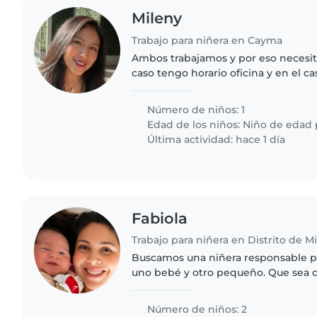
Mileny
Trabajo para niñera en Cayma
Ambos trabajamos y por eso necesit
caso tengo horario oficina y en el ca
sus horarios varían, entonces quisié
mínimo 4..
Número de niños: 1
Edad de los niños:
Niño de edad 
Última actividad: hace 1 día
Fabiola
Trabajo para niñera en Distrito de Mi
Buscamos una niñera responsable pa
uno bebé y otro pequeño. Que sea c
con nuestros pequeños. Estoy de li
así que no estarías..
Número de niños: 2