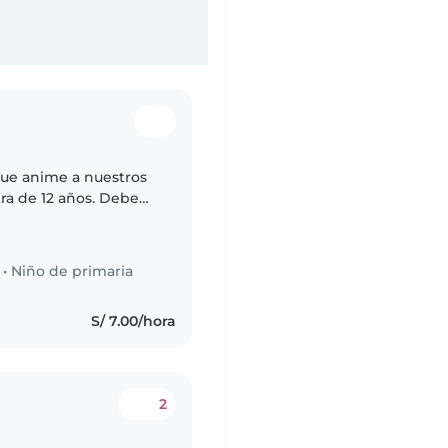
ue anime a nuestros
tra de 12 años. Debe
s y ayudar con tareas
•
Niño de primaria
S/ 7.00/hora
2