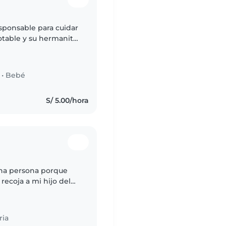
sponsable para cuidar
table y su hermanita.
inando y ayudando
•
Bebé
S/ 5.00/hora
una persona porque
recoja a mi hijo del
ria