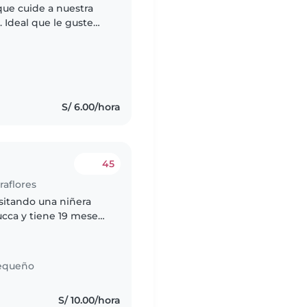
ue cuide a nuestra
. Ideal que le guste
s sencillas del hogar.
S/ 6.00/hora
45
raflores
sitando una niñera
ucca y tiene 19 meses
n nuestro
..
equeño
S/ 10.00/hora