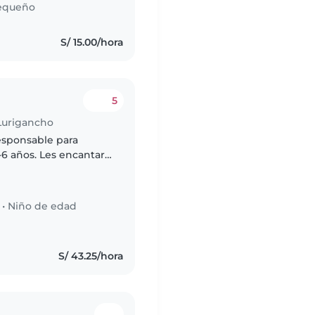
equeño
S/ 15.00/hora
5
 Lurigancho
esponsable para
6 años. Les encantará
apoyo con deberes y
•
Niño de edad
S/ 43.25/hora