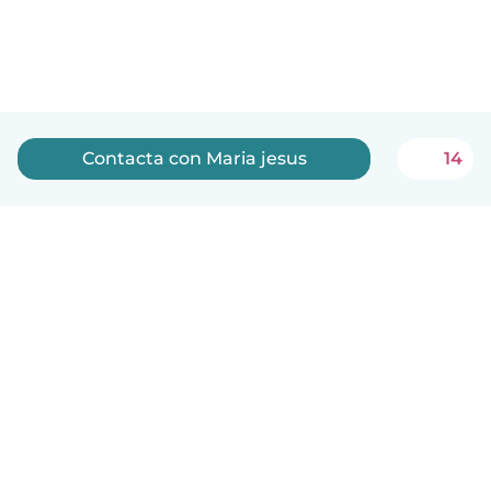
Contacta con Maria jesus
14
Español
Cómo funciona
Ayuda
Términos y Privacidad
Precios
Datos de la empresa