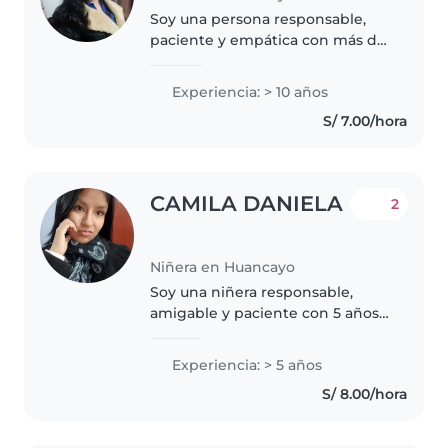
Soy una persona responsable,
paciente y empática con más de
10 años de experiencia en el
cuidado de niños de todas las
Experiencia: > 10 años
edades. Como madre, entiendo
S/ 7.00/hora
la importancia de crear un
ambiente..
CAMILA DANIELA
2
Niñera en Huancayo
Soy una niñera responsable,
amigable y paciente con 5 años
de experiencia en el cuidado de
niños de todas las edades,
Experiencia: > 5 años
incluyendo bebés y niños con
S/ 8.00/hora
necesidades especiales, como
autismo...