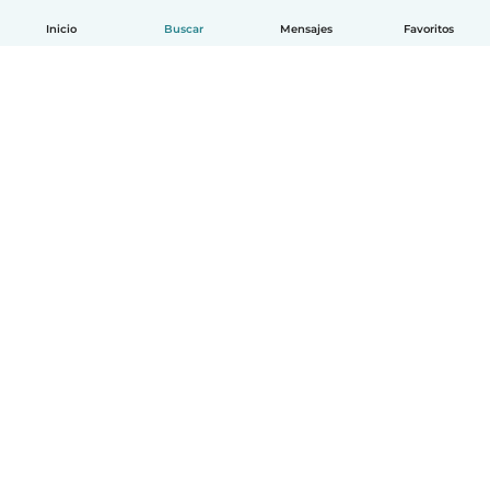
Inicio
Buscar
Mensajes
Favoritos
Español
Cómo funciona
Ayuda
Términos y Privacidad
Precios
Datos de la empresa
Babysits para Empresas
Normas de la comunidad
© Babysits B.V.