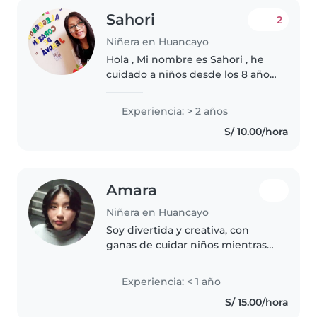
Sahori
2
Niñera en Huancayo
Hola , Mi nombre es Sahori , he
cuidado a niños desde los 8 años
, comenze con mi hermanita,
luego con mis primos, luego con
Experiencia: > 2 años
la hija de mi vecina y finalmente
S/ 10.00/hora
siendo auxiliar en un..
Amara
Niñera en Huancayo
Soy divertida y creativa, con
ganas de cuidar niños mientras
hacían manualidades. Me
encanta leerles y ayudarles con
Experiencia: < 1 año
tareas simples. Estoy en la
S/ 15.00/hora
universidad y tengo pasión por