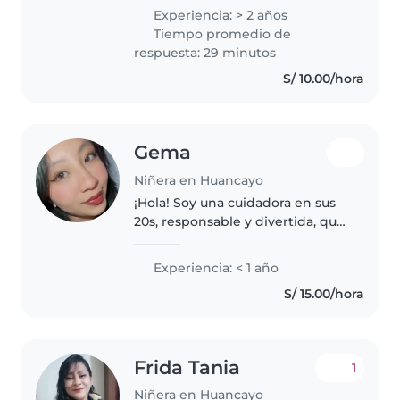
a los niños y rodeada de ellos.
Experiencia: > 2 años
Como hermana mayor, he
Tiempo promedio de
apoyado a mi mamá, quien
respuesta: 29 minutos
también..
S/ 10.00/hora
Gema
Niñera en Huancayo
¡Hola! Soy una cuidadora en sus
20s, responsable y divertida, que
adora trabajar con niños. Tengo
experiencia con niños en edad
Experiencia: < 1 año
preescolar, escolar y
S/ 15.00/hora
adolescentes. Me encanta leer..
Frida Tania
1
Niñera en Huancayo