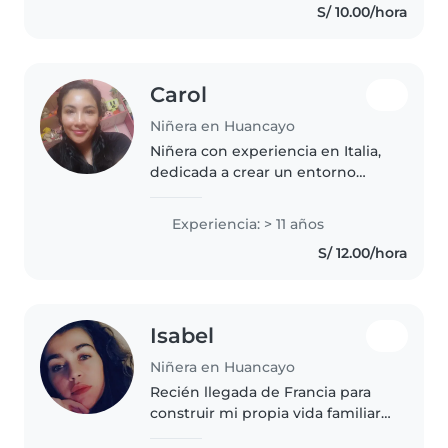
S/ 10.00/hora
dibujar, hacer manualidades y
jugar. También estoy cómoda..
Carol
Niñera en Huancayo
Niñera con experiencia en Italia,
dedicada a crear un entorno
seguro, divertido y educativo
para tus hijos.
Experiencia: > 11 años
S/ 12.00/hora
Isabel
Niñera en Huancayo
Recién llegada de Francia para
construir mi propia vida familiar,
siempre he estado muy cercana