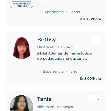
apasionada por el cuidado y
Favorito de las
familias
desarrollo integral de los niños.
Experiencia: > 2 años
Ofrezco un servicio enfocado en
S/ 10.00/hora
el bienestar emocional y el
aprendizaje..
Bethsy
Niñera en Huancayo
¡Hola! Además de mis estudios
de pedagogía me gustaría
trabajar como niñera. Ya tengo
algo de experiencia cuidando a
Experiencia: > 1 año
mis primos y solía cuidar de
S/ 8.00/hora
pequeños de varios conocidos.
Soy..
Tania
3
Niñera en Huancayo