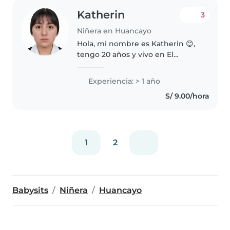
Katherin
3
Niñera en Huancayo
Hola, mi nombre es Katherin 😊,
tengo 20 años y vivo en El
Tambo, Huancayo📍. Trabajo
como niñera, ya sea de forma
Experiencia: > 1 año
momentánea (horas) o
S/ 9.00/hora
permanente. Soy una persona
responsable, puntual,..
1
2
Babysits
Niñera
Huancayo