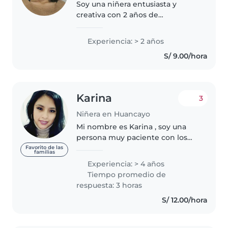
Soy una niñera entusiasta y
creativa con 2 años de
experiencia cuidando niños en
edad preescolar y primaria. Me
Experiencia: > 2 años
encanta dibujar, leer cuentos,
S/ 9.00/hora
escuchar música y jugar con los
pequeños...
Karina
3
Niñera en Huancayo
Mi nombre es Karina , soy una
persona muy paciente con los
niños , muy atenta etc , tengo
Favorito de las
familias
experiencia 4 años , trabaje fuera
Experiencia: > 4 años
en Italia y tengo las mejores
Tiempo promedio de
tácticas para poder trabajar..
respuesta: 3 horas
S/ 12.00/hora