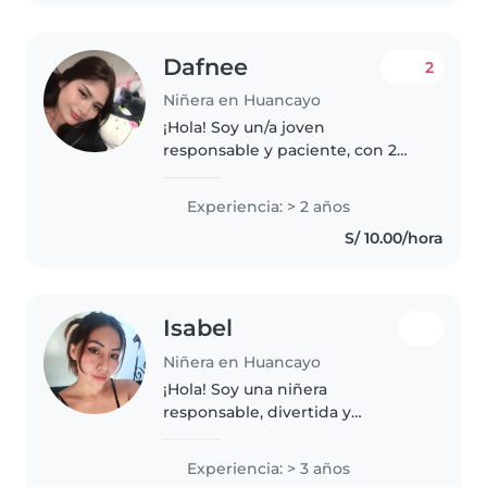
trabajar..
Dafnee
2
Niñera en Huancayo
¡Hola! Soy un/a joven
responsable y paciente, con 2
años de experiencia cuidando
niños de todas las edades. Me
Experiencia: > 2 años
encanta dibujar, leer cuentos,
S/ 10.00/hora
hacer manualidades y enseñar
música. También..
Isabel
Niñera en Huancayo
¡Hola! Soy una niñera
responsable, divertida y
amigable con 3 años de
experiencia cuidando niños en
Experiencia: > 3 años
edad escolar. Me encanta