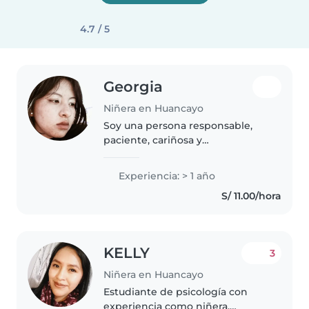
4.7 / 5
Georgia
Niñera en Huancayo
Soy una persona responsable,
paciente, cariñosa y
comprometida con el cuidado y
bienestar de los niños, cuento
Experiencia: > 1 año
con experiencia en el cuidado de
S/ 11.00/hora
bebés y niños pequeños,
apoyando en..
KELLY
3
Niñera en Huancayo
Estudiante de psicología con
experiencia como niñera,