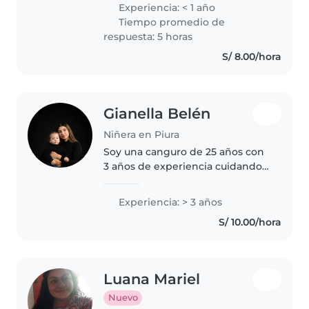
paciencia para con los niños y
Experiencia: < 1 año
con muchas ganas de trabajar.
Tiempo promedio de
Tengo 8 años de experiencia con
respuesta: 5 horas
mi niño con..
S/ 8.00/hora
Gianella Belén
Niñera en Piura
Soy una canguro de 25 años con
3 años de experiencia cuidando
a niños de todas las edades,
desde bebés hasta adolescentes.
Experiencia: > 3 años
Soy una persona responsable,
S/ 10.00/hora
creativa y paciente. Además..
Luana Mariel
Nuevo