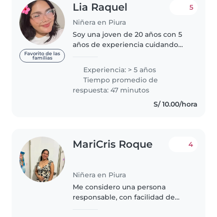
Lia Raquel
5
Niñera en Piura
Soy una joven de 20 años con 5
años de experiencia cuidando
niños de todas las edades,
Favorito de las
familias
incluyendo bebés, niños
Experiencia: > 5 años
pequeños, preescolares,
Tiempo promedio de
escolares y adolescentes. Tengo
respuesta: 47 minutos
formación en..
S/ 10.00/hora
MariCris Roque
4
Niñera en Piura
Me considero una persona
responsable, con facilidad de
adaptación, con mucha