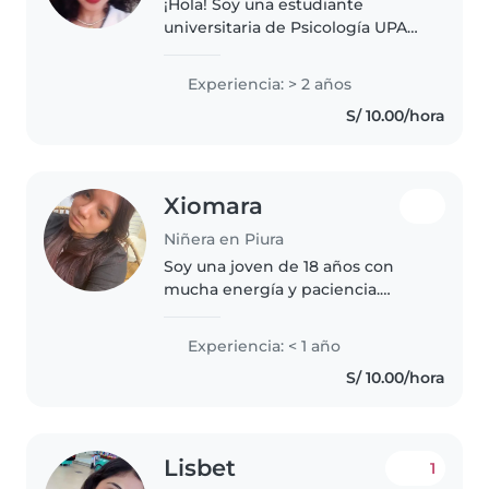
¡Hola! Soy una estudiante
universitaria de Psicología UPAO,
responsable, paciente y
empática. Tengo 2 años de
Experiencia: > 2 años
experiencia cuidando niños de
S/ 10.00/hora
todas las edades, desde bebés
hasta adolescentes...
Xiomara
Niñera en Piura
Soy una joven de 18 años con
mucha energía y paciencia.
Aunque no tengo experiencia
previa como niñera, me encanta
Experiencia: < 1 año
estar con niños de todas las
S/ 10.00/hora
edades, desde bebés hasta
escolares...
Lisbet
1