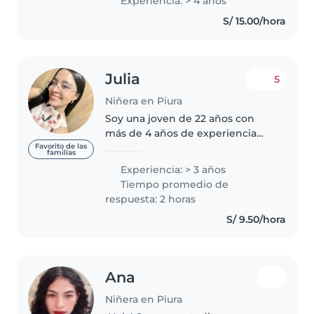
Experiencia: > 4 años
relacionadas con los niños, como
S/ 15.00/hora
la preparación de comidas, el
baño y la..
Julia
5
Niñera en Piura
Soy una joven de 22 años con
más de 4 años de experiencia
cuidando bebés, niños
Favorito de las
familias
pequeños, preescolares y niños
Experiencia: > 3 años
de edad escolar. Soy
Tiempo promedio de
responsable, paciente y
respuesta: 2 horas
amigable. Puedo ayudar con..
S/ 9.50/hora
Ana
Niñera en Piura