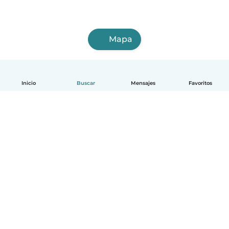
Mapa
Inicio
Buscar
Mensajes
Favoritos
Español
Cómo funciona
Ayuda
Términos y Privacidad
Precios
Datos de la empresa
Babysits para Empresas
Normas de la comunidad