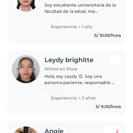
Soy estudiante universitaria de la
facultad de la salud, me
considero una persona dedicada
a mis labores y paciente con las
Experiencia: < 1 año
personas y en especial con los
S/ 10.00/hora
niños (as) , tengo actulamente..
Leydy brighitte
Niñera en Piura
Hola, soy Leydy 😊. Soy una
persona paciente, responsable y
cariñosa con los niños. Me gusta
crear un ambiente seguro,
Experiencia: > 2 años
tranquilo y divertido donde los
S/ 9.00/hora
pequeños puedan sentirse
cómodos..
Angie
2