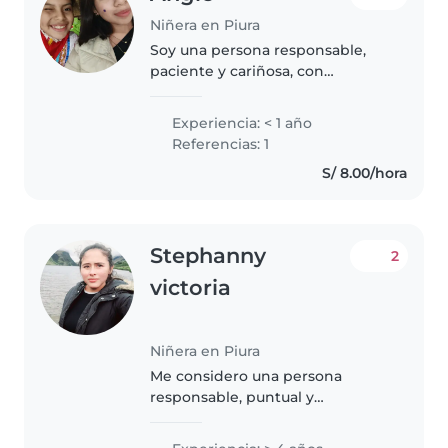
Niñera en Piura
Soy una persona responsable,
paciente y cariñosa, con
experiencia en el cuidado de
niños. Actualmente estudio para
Experiencia: < 1 año
ser docente de Educación
Referencias: 1
Primaria, por lo que priorizo la
S/ 8.00/hora
seguridad,..
Stephanny
2
victoria
Niñera en Piura
Me considero una persona
responsable, puntual y
comprometida. Estoy dispuesta a
ayudar en tareas del hogar