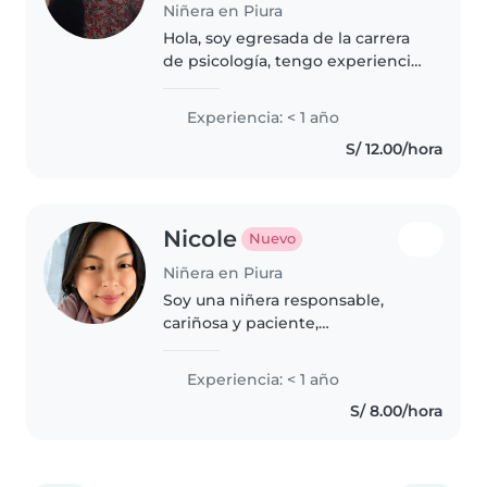
Niñera en Piura
Hola, soy egresada de la carrera
de psicología, tengo experiencia
trabajando con niños y
adolescentes. Así mismo, tengo
Experiencia: < 1 año
experiencia trabajando con
S/ 12.00/hora
personas con discapacidad. Por
otro..
Nicole
Nuevo
Niñera en Piura
Soy una niñera responsable,
cariñosa y paciente,
comprometida con el bienestar
y la seguridad de los niños.
Experiencia: < 1 año
Disfruto compartir con ellos a
S/ 8.00/hora
través del dibujo, la lectura, las
manualidades,..