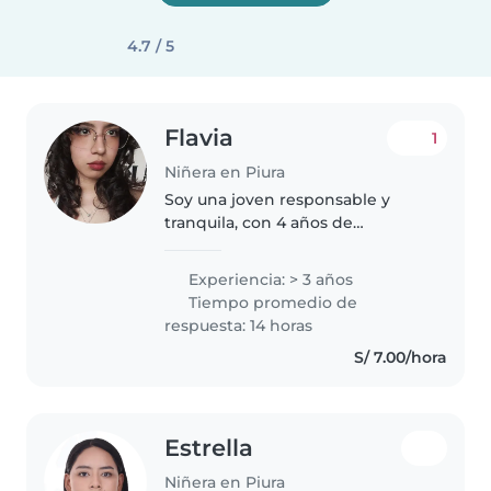
4.7 / 5
Flavia
1
Niñera en Piura
Soy una joven responsable y
tranquila, con 4 años de
experiencia cuidando niños en
edad de guardería y primaria. He
Experiencia: > 3 años
cuidado de mis hermanos,
Tiempo promedio de
primos e hijos de amigos de mis
respuesta: 14 horas
padres...
S/ 7.00/hora
Estrella
Niñera en Piura