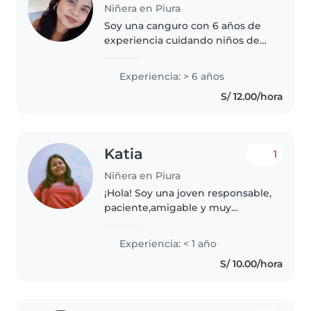
Niñera en Piura
Soy una canguro con 6 años de
experiencia cuidando niños de
todas las edades, desde bebés
hasta niños en edad escolar. Soy
Experiencia: > 6 años
responsable, amigable y muy
S/ 12.00/hora
paciente. Además de cuidar a..
Katia
1
Niñera en Piura
¡Hola! Soy una joven responsable,
paciente,amigable y muy
cariñosa, ideal para cuidar de tus
pequeños. Tengo experiencia
Experiencia: < 1 año
con bebés, niños en edad
S/ 10.00/hora
preescolar y en edad de
guardería,..