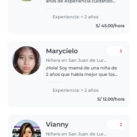
años de experiencia cuidando
niños de todas las edades, desde
bebés hasta adolescentes. Soy
Experiencia: > 2 años
una persona responsable,
S/ 45.00/hora
deportiva y bondadosa, con
habilidades..
Marycielo
3
Niñera en San Juan de Lurigancho
¡Hola! Soy mamá de una niña de
2 años que habla mejor que los
de su edad y aprende chino
gracias a que estimulo su
Experiencia: > 2 años
lenguaje de forma natural con
S/ 12.00/hora
juegos y conversación. Cuido
bebés..
Vianny
2
Niñera en San Juan de Lurigancho