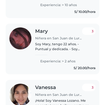
habilidades con los niños, me
Experiencia: > 10 años
gusta enseñar y sobre todo soy
S/ 10.00/hora
bastante alegre
Mary
3
Niñera en San Juan de Lurigancho
Soy Mary, tengo 22 años. -
Puntual y dedicada. - Soy
simpática con los niñ@s - Sé
estimular para su desarrollo
Experiencia: > 2 años
intelectual. - Tengo paciencia, así
S/ 20.00/hora
mismo soy divertida. - Me gusta
el..
Vanessa
3
Niñera en San Juan de Lurigancho
¡Hola! Soy Vanessa Lozano. Me