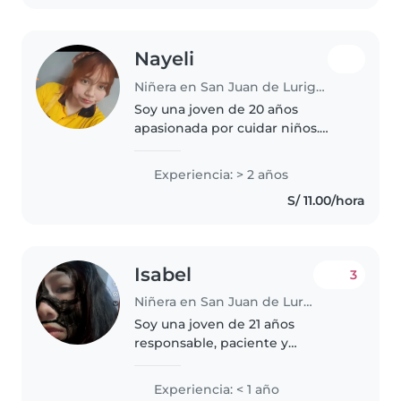
Nayeli
Niñera en San Juan de Lurigancho
Soy una joven de 20 años
apasionada por cuidar niños.
Cuento con 2 años de
experiencia trabajando con
Experiencia: > 2 años
niños de diferentes edades,
S/ 11.00/hora
desde preescolares hasta
adolescentes como tutora..
Isabel
3
Niñera en San Juan de Lurigancho
Soy una joven de 21 años
responsable, paciente y
empática que le encanta trabajar
con niños. Aunque no tengo
Experiencia: < 1 año
mucha experiencia en bebes , he