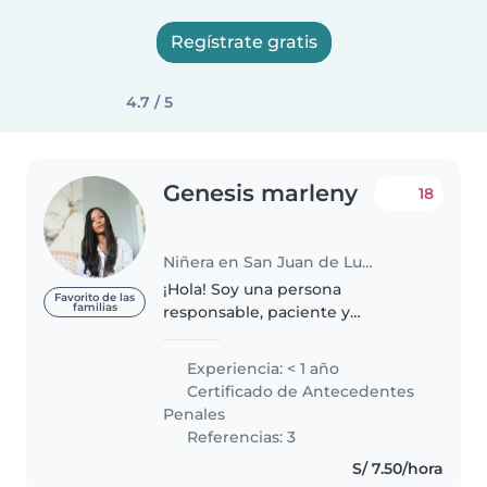
Regístrate gratis
4.7 / 5
Genesis marleny
18
Niñera en San Juan de Lurigancho
¡Hola! Soy una persona
Favorito de las
familias
responsable, paciente y
amigable en sus 30s, apasionada
por el cuidado de niños. Aunque
Experiencia: < 1 año
soy nueva en el cuidado de
Certificado de Antecedentes
niños, tengo habilidades como
Penales
dibujar, leer..
Referencias: 3
S/ 7.50/hora