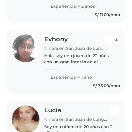
paciente y muy atenta con ellos.
Experiencia: > 2 años
Me gusta acompañarlos con
S/ 11.00/hora
juegos, cuentos y actividades..
Evhony
2
Niñera en San Juan de Lurigancho
Hola, soy una joven de 22 años
con un gran interés en el
cuidado de los niños. Aunque no
cuento con experiencia previa,
Experiencia: < 1 año
tengo habilidades muy valiosas
S/ 35.00/hora
para entretener y cuidar a los..
Lucía
Niñera en San Juan de Lurigancho
Soy una niñera de 20 años con 2