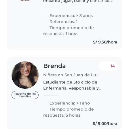
encanta jugar, bailar y cantar con
mis niños. -Cuento con amplia
experiencia cuidando bebés y
Experiencia: > 3 años
niños. -Les presto atención, me
Referencias: 1
siento cómoda con ellos...
Tiempo promedio de
respuesta: 1 hora
S/ 9.50/hora
Brenda
14
Niñera en San Juan de Lurigancho
Estudiante de 5to ciclo de
Enfermería. Responsable y
organizada, con conocimientos
Favorito de las
familias
de estimulación temprana y
Experiencia: < 1 año
experiencia formativa y
Tiempo promedio de
voluntaria en el
respuesta: 5 horas
acompañamiento de niños.
S/ 9.00/hora
Orientada..