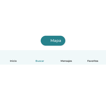
Mapa
Inicio
Buscar
Mensajes
Favoritos
Español
Cómo funciona
Ayuda
Términos y Privacidad