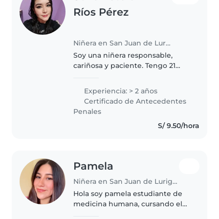
Ríos Pérez
Niñera en San Juan de Lurigancho
Soy una niñera responsable,
cariñosa y paciente. Tengo 21
años y amplia experiencia en el
cuidado de niños y bebés. Me
Experiencia: > 2 años
encanta acompañarlos en su día
Certificado de Antecedentes
a día a través de juegos,
Penales
actividades..
S/ 9.50/hora
Pamela
Niñera en San Juan de Lurigancho
Hola soy pamela estudiante de
medicina humana, cursando el
5to año, tengo muchas