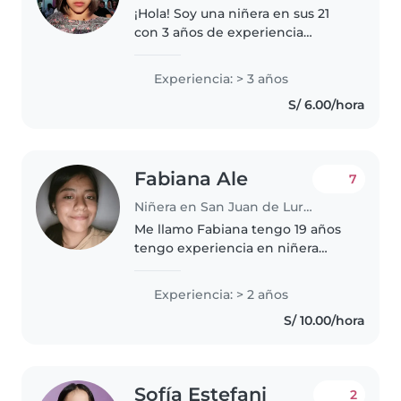
¡Hola! Soy una niñera en sus 21
con 3 años de experiencia
cuidando a niños en edad
preescolar. Tengo estudios de
Experiencia: > 3 años
primer ciclo de enfermería y
S/ 6.00/hora
estoy certificada en primeros
auxilios...
Fabiana Ale
7
Niñera en San Juan de Lurigancho
Me llamo Fabiana tengo 19 años
tengo experiencia en niñera
exclusiva y niñera con apoyo en
casa soy paciente responsable y
Experiencia: > 2 años
me encanta los niños me gusta
S/ 10.00/hora
jugar con ellos puedo en el..
Sofía Estefani
2