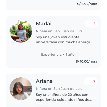
S/ 6.92/hora
disfrutado mucho cuidando de
los hijos..
Madai
1
Niñera en San Juan de Lurigancho
Soy una joven estudiante
universitaria con mucha energía
y amor por los niños. Tengo
experiencia cuidando a niños en
Experiencia: < 1 año
edad preescolar y en edad de
S/ 10.00/hora
guardería, y me encanta
involucrarme..
Ariana
2
Niñera en San Juan de Lurigancho
Soy una niñera de 20 años con
experiencia cuidando niños de
distintas edades. Soy tranquila,