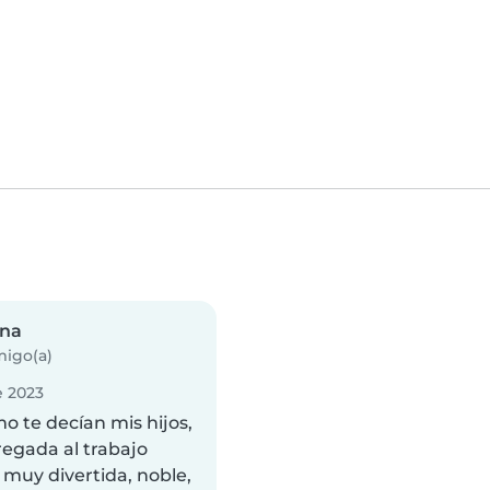
ina
igo(a)
 2023
o te decían mis hijos,
egada al trabajo
 muy divertida, noble,