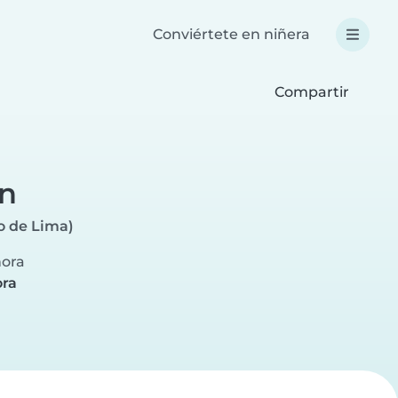
Conviértete en niñera
Compartir
yn
o de Lima)
hora
ora