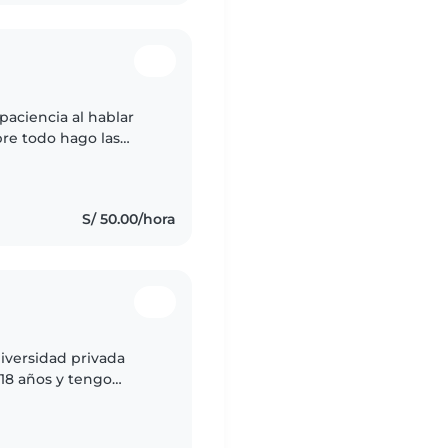
aciencia al hablar
bre todo hago las
S/ 50.00/hora
niversidad privada
18 años y tengo
 si hay algún