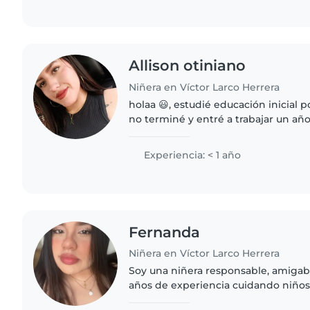
Allison otiniano
Niñera en Víctor Larco Herrera
holaa 😃, estudié educación inicial 
no terminé y entré a trabajar un añ
jardín, edades de 2 y 5 añitos. Trab
niñas de..
Experiencia: < 1 año
Fernanda
Niñera en Víctor Larco Herrera
Soy una niñera responsable, amigabl
años de experiencia cuidando niño
encanta dibujar, hacer manualidades