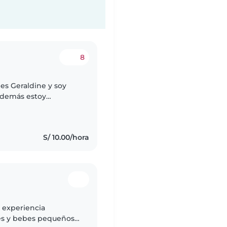
8
es Geraldine y soy
Además estoy
y me gustaría
S/ 10.00/hora
 experiencia
es y bebes pequeños,