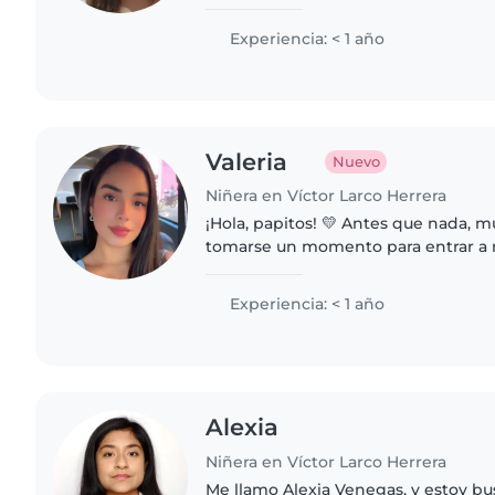
estudio la carrera de inicial, soy ba
me entiendo con loa niños,..
Experiencia: < 1 año
Valeria
Nuevo
Niñera en Víctor Larco Herrera
¡Hola, papitos! 💛 Antes que nada, m
tomarse un momento para entrar a m
poquito sobre mí. Me presento, mi nombre es Valeria
Pérez. Soy una persona..
Experiencia: < 1 año
Alexia
Niñera en Víctor Larco Herrera
Me llamo Alexia Venegas, y estoy bu