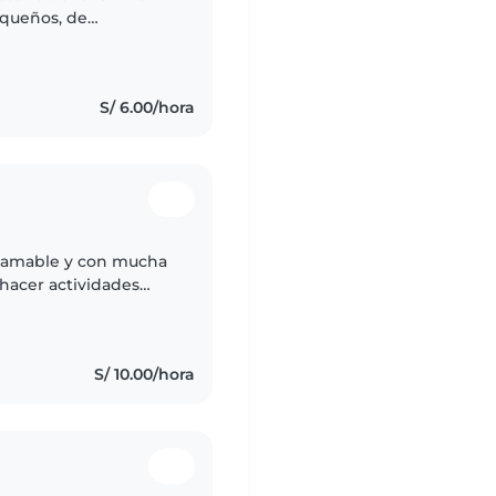
equeños, de
persona muy creativa,
S/ 6.00/hora
e, amable y con mucha
 hacer actividades
asegurarme de que se
S/ 10.00/hora