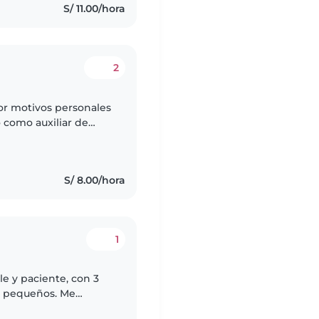
S/ 11.00/hora
2
por motivos personales
o como auxiliar de
ajé como niñera de dos
S/ 8.00/hora
1
e y paciente, con 3
s pequeños. Me
 y jugar con los