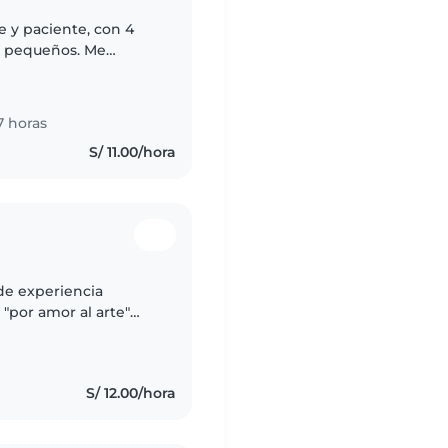
e y paciente, con 4
s pequeños. Me
 con las tareas.
7 horas
S/ 11.00/hora
de experiencia
"por amor al arte"
r mis conocimientos
S/ 12.00/hora