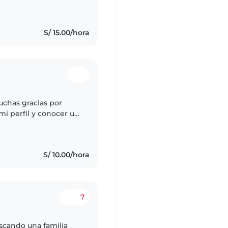
stante comunicativa y
S/ 15.00/hora
uchas gracias por
i perfil y conocer un
S/ 10.00/hora
7
scando una familia