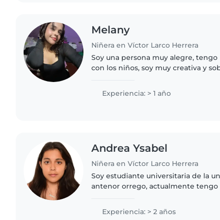
Melany
Niñera en Víctor Larco Herrera
Soy una persona muy alegre, tengo p
con los niños, soy muy creativa y so
cosas con amor
Experiencia: > 1 año
Andrea Ysabel
Niñera en Víctor Larco Herrera
Soy estudiante universitaria de la u
antenor orrego, actualmente tengo 
experiencia cuidando niños y bebés
inconveniente llame porfavor..
Experiencia: > 2 años