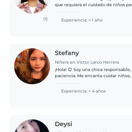
que requiera el cuidado de niños p
preferencia en la mañana. Soy una 
amable, responsable y paciente..
(1)
Experiencia: < 1 año
Stefany
Niñera en Víctor Larco Herrera
¡Hola! 😊 Soy una chica responsabl
paciencia. Me encanta cuidar niños,
divertidas, ayudar con las tareas y 
sientan felices..
Experiencia: > 4 años
Deysi