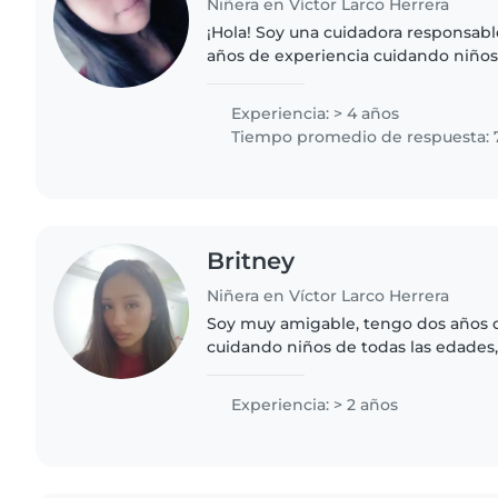
Niñera en Víctor Larco Herrera
¡Hola! Soy una cuidadora responsabl
años de experiencia cuidando niño
encanta hacer manualidades y ayudar
Tengo una formación en tercer..
Experiencia: > 4 años
Tiempo promedio de respuesta: 
Britney
Niñera en Víctor Larco Herrera
Soy muy amigable, tengo dos años 
cuidando niños de todas las edades, 
como suelen decir. Adoro comparti
académicos, enseñar de manera..
Experiencia: > 2 años