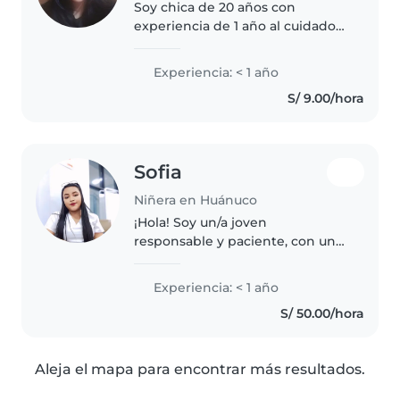
Soy chica de 20 años con
experiencia de 1 año al cuidado
de niños y niñas de 3 a 12 años
de edad con secundaria
Experiencia: < 1 año
terminada en Lima, Lima. Soy
S/ 9.00/hora
paciente, creativa, calmada,
ayudó en limpieza,..
Sofia
Niñera en Huánuco
¡Hola! Soy un/a joven
responsable y paciente, con una
formación en Técnico en
Enfermería. Aunque no tengo
Experiencia: < 1 año
experiencia previa en el cuidado
S/ 50.00/hora
de niños, estoy emocionado/a
por aprender..
Aleja el mapa para encontrar más resultados.