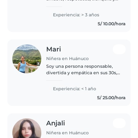
de confianza. Siempre trato de
dar lo mejor de mí y cumplir con
Experiencia: > 3 años
responsabilidad cada
S/ 10.00/hora
compromiso.
Mari
Niñera en Huánuco
Soy una persona responsable,
divertida y empática en sus 30s,
con experiencia cuidando niños
pequeños. Soy madre y tengo un
Experiencia: < 1 año
bachiller. Me encanta dibujar y
S/ 25.00/hora
jugar con los niños. Estoy..
Anjali
Niñera en Huánuco