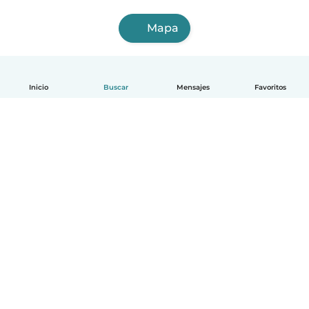
Mapa
Inicio
Buscar
Mensajes
Favoritos
Español
Cómo funciona
Ayuda
Términos y Privacidad
Precios
Datos de la empresa
Babysits para Empresas
Normas de la comunidad