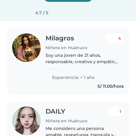
4.7 / 5
Milagros
4
Niñera en Huánuco
Soy una joven de 21 años,
responsable, creativa y empática.
Me gusta trabajar con niños y he
tenido la oportunidad de cuidar
Experiencia: < 1 año
de mis sobrinos pequeños. Estoy
S/ 11.00/hora
estudiando ingeniería de..
DAILY
1
Niñera en Huánuco
Me considero una persona
amable, respetuosa, tranquila y