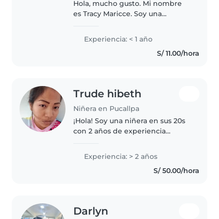
Hola, mucho gusto. Mi nombre
es Tracy Maricce. Soy una
persona muy divertida,
amigable, empatica y
Experiencia: < 1 año
respetuosa. Soy estudiante de
S/ 11.00/hora
educación inicial.
Trude hibeth
Niñera en Pucallpa
¡Hola! Soy una niñera en sus 20s
con 2 años de experiencia
cuidando niños en edad escolar.
Tengo una especialización como
Experiencia: > 2 años
auxiliar de educación inicial. Me
S/ 50.00/hora
encanta leerles cuentos..
Darlyn