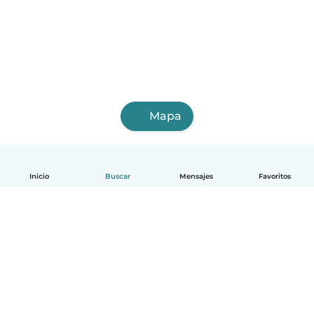
Mapa
Inicio
Buscar
Mensajes
Favoritos
Español
Cómo funciona
Ayuda
Términos y Privacidad