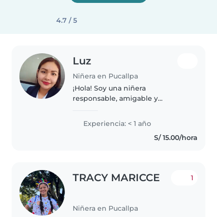
4.7 / 5
Luz
Niñera en Pucallpa
¡Hola! Soy una niñera
responsable, amigable y
entusiasta con formación
técnica, estoy lista para ofrecer lo
Experiencia: < 1 año
mejor de mi. Me encanta leer a
S/ 15.00/hora
los niños, hacer manualidades, la
música..
TRACY MARICCE
1
Niñera en Pucallpa