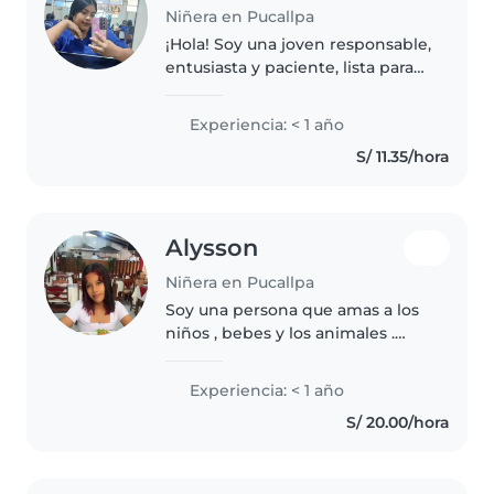
Niñera en Pucallpa
¡Hola! Soy una joven responsable,
entusiasta y paciente, lista para
cuidar a tus niños en tu hogar.
Aunque no tengo experiencia
Experiencia: < 1 año
profesional, tengo mucha
S/ 11.35/hora
experiencia con niños
pequeños..
Alysson
Niñera en Pucallpa
Soy una persona que amas a los
niños , bebes y los animales .
Tengo experiencia desde que
cuide a mi hermana menor y mis
Experiencia: < 1 año
primos , me gusta divertirme
S/ 20.00/hora
con ell@s, bailar, jugar,
creatividad...