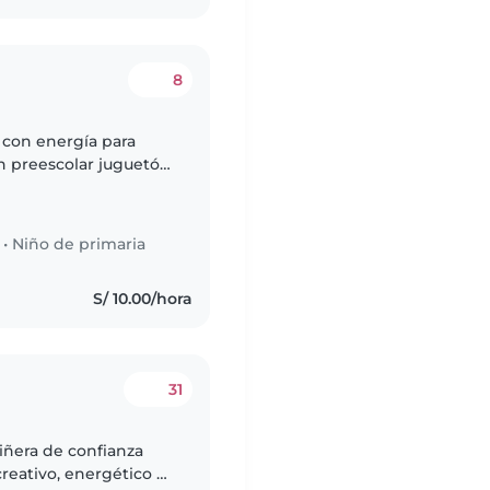
8
 con energía para
n preescolar juguetón
eligencia emocional y
•
Niño de primaria
S/ 10.00/hora
31
iñera de confianza
reativo, energético e