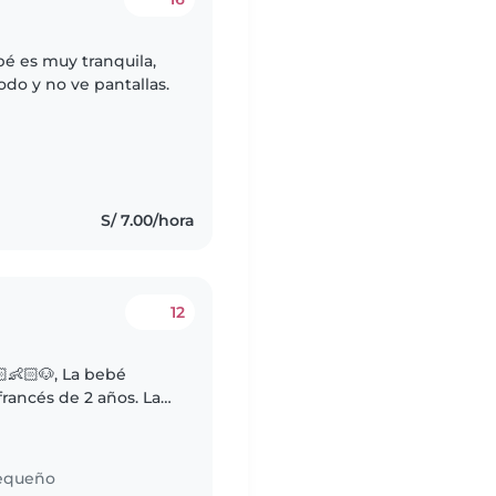
bé es muy tranquila,
odo y no ve pantallas.
s
S/ 7.00/hora
12
👶🏻🐶, La bebé
francés de 2 años. La
a niña muy activa ,
equeño