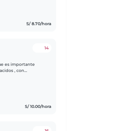
S/ 8.70/hora
14
ue es importante
acidos , con
 mi bebé
s
S/ 10.00/hora
16