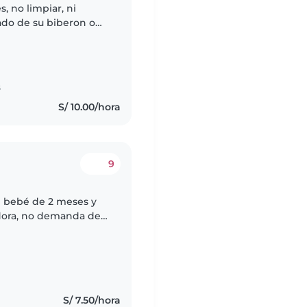
, no limpiar, ni
vado de su biberon o
 y de pañal
s
S/ 10.00/hora
9
un bebé de 2 meses y
dora, no demanda de
S/ 7.50/hora