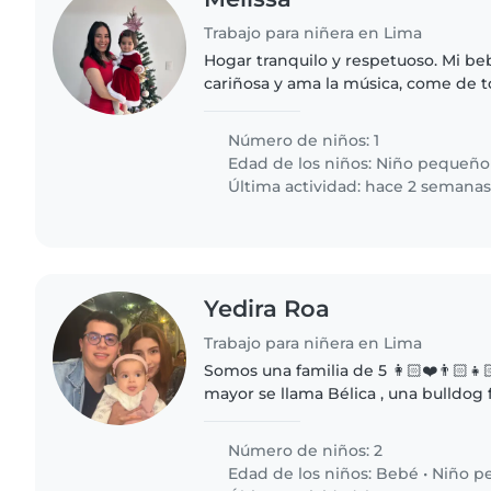
Trabajo para niñera en Lima
Hogar tranquilo y respetuoso. Mi be
cariñosa y ama la música, come de t
Número de niños: 1
Edad de los niños:
Niño pequeño
Última actividad: hace 2 semana
Yedira Roa
Trabajo para niñera en Lima
Somos una familia de 5 👩🏻❤️👨🏻👧
mayor se llama Bélica , una bulldog 
segunda es Martina(1 año 6M). Es un
alegre y curiosa. Su serie favorita..
Número de niños: 2
Edad de los niños:
Bebé
•
Niño p