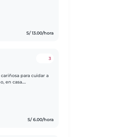
ue se sienta cómodo/a
S/ 13.00/hora
3
cariñosa para cuidar a
o, en casa.
ajando con niños
S/ 6.00/hora