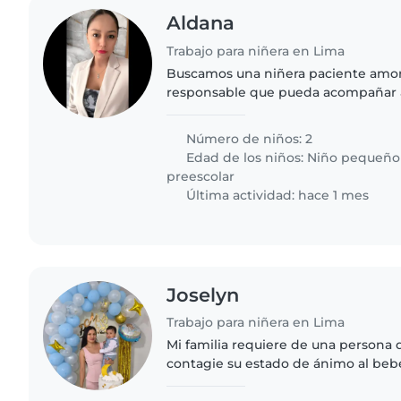
Aldana
Trabajo para niñera en Lima
Buscamos una niñera paciente amoro
responsable que pueda acompañar 
pequeños, de 2 y 5 años. Debe ser c
creatividad. Necesitamos alguien..
Número de niños: 2
Edad de los niños:
Niño pequeño
preescolar
Última actividad: hace 1 mes
Joselyn
Trabajo para niñera en Lima
Mi familia requiere de una persona 
contagie su estado de ánimo al beb