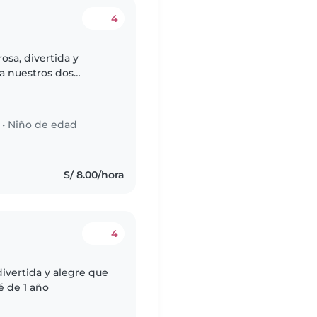
4
sa, divertida y
a nuestros dos
ariñosa con energía y
•
Niño de edad
S/ 8.00/hora
4
divertida y alegre que
é de 1 año