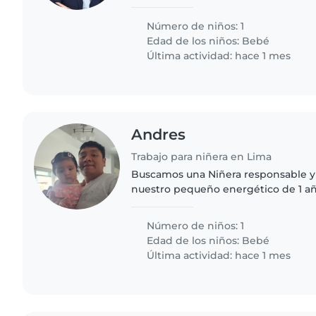
inteligente. Necesitamos alguien q
cocinando y que..
Número de niños: 1
Edad de los niños:
Bebé
Última actividad: hace 1 mes
Andres
Trabajo para niñera en Lima
Buscamos una Niñera responsable y 
nuestro pequeño energético de 1 añ
Necesitamos alguien contento trab
juguetones y curiosos, cómodo..
Número de niños: 1
Edad de los niños:
Bebé
Última actividad: hace 1 mes