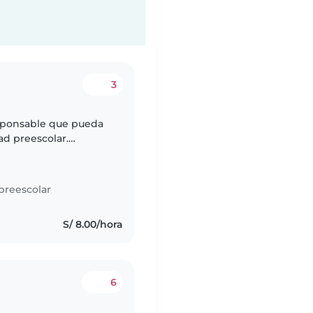
3
esponsable que pueda
ad preescolar.
s, cocinar y tareas
preescolar
s
S/ 8.00/hora
6