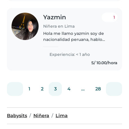
necesidades..
Yazmin
1
Niñera en Lima
Hola me llamo yazmin soy de
nacionalidad peruana, hablo
inglés y español quiero ser
profesora de inicial, soy muy
Experiencia: < 1 año
paciente y me gusta jugar, cada
S/ 10.00/hora
Niño es diferente a su manera
así..
1
2
3
4
...
28
Babysits
Niñera
Lima