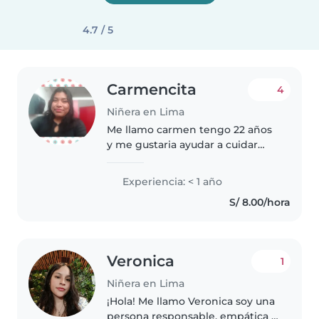
4.7 / 5
Carmencita
4
Niñera en Lima
Me llamo carmen tengo 22 años
y me gustaria ayudar a cuidar
lindos bebes, tengo experiencia
de 6 meses con bebes de 1 mes
Experiencia: < 1 año
de nacido (●'◡'●)
S/ 8.00/hora
Veronica
1
Niñera en Lima
¡Hola! Me llamo Veronica soy una
persona responsable, empática y