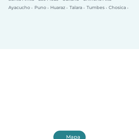
Ayacucho
Puno
Huaraz
Talara
Tumbes
Chosica
Puerto Maldonado
Breña
San Juan
Chilca
Selva Alegre
Moquegua
Chulucanas
San Isidro
Jesus Maria
Santiago
Mapa