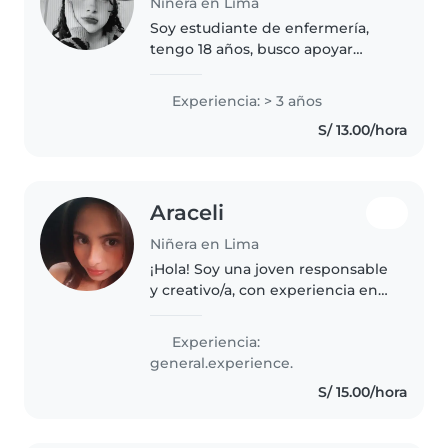
Niñera en Lima
Soy estudiante de enfermería,
tengo 18 años, busco apoyar
económicamente en todo a mi
madre y mis hermanitos, soy
Experiencia: > 3 años
responsable ,empatica y
S/ 13.00/hora
disciplinada
Araceli
Niñera en Lima
¡Hola! Soy una joven responsable
y creativo/a, con experiencia en
el cuidado de niños en edad de
guardería, preescolar y primaria.
Experiencia:
Me encanta dibujar, hacer
general.experience.
manualidades, tocar música..
S/ 15.00/hora