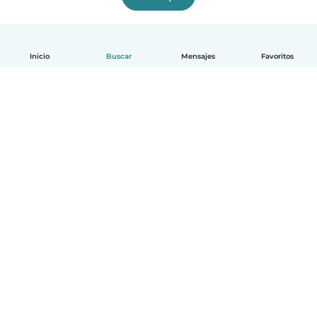
Inicio
Buscar
Mensajes
Favoritos
Español
Cómo funciona
Ayuda
Términos y Privacidad
Precios
Datos de la empresa
Babysits para Empresas
Normas de la comunidad
© Babysits B.V.