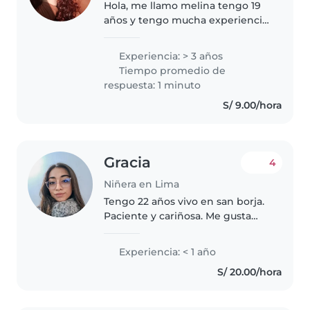
Hola, me llamo melina tengo 19
años y tengo mucha experiencia
cuidando niños eh cuidado niños
desde recién nacidos a grandes
Experiencia: > 3 años
me gusta mucho iteractuar con
Tiempo promedio de
Ellos o ayudar en sus trabajos..
respuesta: 1 minuto
S/ 9.00/hora
Gracia
4
Niñera en Lima
Tengo 22 años vivo en san borja.
Paciente y cariñosa. Me gusta
hacer manualidades, repostería,
salir a jugar, cantar. Cuento con
Experiencia: < 1 año
experiencia cuidando a niños y
S/ 20.00/hora
preadolescentes entre..