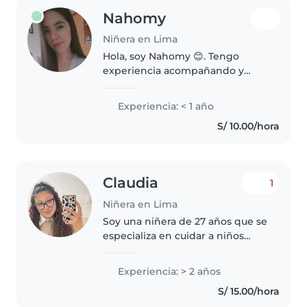
Nahomy
Niñera en Lima
Hola, soy Nahomy 😊. Tengo
experiencia acompañando y
enseñando a niños a través de
clases particulares. Soy una
Experiencia: < 1 año
persona responsable, paciente y
S/ 10.00/hora
cariñosa, con facilidad para
conectar..
Claudia
1
Niñera en Lima
Soy una niñera de 27 años que se
especializa en cuidar a niños
pequeños, preescolares y de
primaria. Tengo 2 años de
Experiencia: > 2 años
experiencia trabajando con
S/ 15.00/hora
niños, incluyendo aquellos con