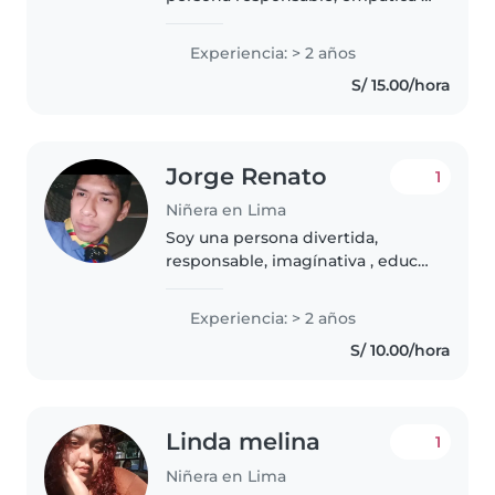
paciente con 2 años de
experiencia cuidando niños de
Experiencia: > 2 años
todas las edades. Me encanta
S/ 15.00/hora
dibujar, leer cuentos, hacer
manualidades..
Jorge Renato
1
Niñera en Lima
Soy una persona divertida,
responsable, imagínativa , educa
con amabilidad, también
pertenezco a dos grupos que su
Experiencia: > 2 años
finalidad es ayudar a los niños a
S/ 10.00/hora
ser mejores personas, en la
mayoría..
Linda melina
1
Niñera en Lima