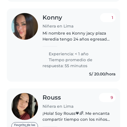
Konny
1
Niñera en Lima
Mi nombre es Konny jacy plaza
Heredia tengo 24 años egresada
de La carrera de negocios
internacionales actualmente con
Experiencia: < 1 año
un curso de terapia de lenguaje
Tiempo promedio de
en la universidad San Marcos..
respuesta: 55 minutos
S/ 20.00/hora
Rouss
9
Niñera en Lima
¡Hola! Soy Rouss💗🌈. Me encanta
compartir tiempo con los niños y
acompañarlos en su crecimiento
Favorito de las