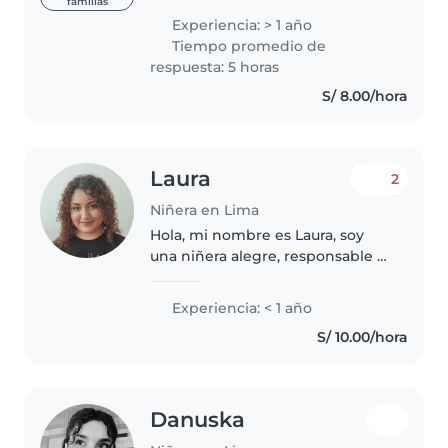
familias
con paciencia, cariño y mucha
Experiencia: > 1 año
dedicación. Disfruto jugar con
Tiempo promedio de
ellos, escuchar sus ocurrencias,..
respuesta: 5 horas
S/ 8.00/hora
Laura
2
Niñera en Lima
Hola, mi nombre es Laura, soy
una niñera alegre, responsable y
muy empática, con una conexión
natural con los niños. Me encanta
Experiencia: < 1 año
jugar, crear dinámicas divertidas
S/ 10.00/hora
y compartir momentos..
Danuska