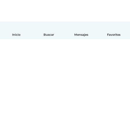
Inicio
Buscar
Mensajes
Favoritos
Español
Cómo funciona
Ayuda
Términos y Privacidad
Precios
Datos de la empresa
Babysits para Empresas
Normas de la comunidad