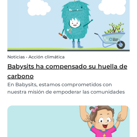
que necesitas. Echa un vistazo a esta lista de
acti...
Noticias • Acción climática
Babysits ha compensado su huella de
carbono
En Babysits, estamos comprometidos con
nuestra misión de empoderar las comunidades
alrededor del cuidado infantil para que, así, los
niños puedan crecer felices y sanos. Para que
esto ocurra, creemos que es esencial actuar para
prevenir...