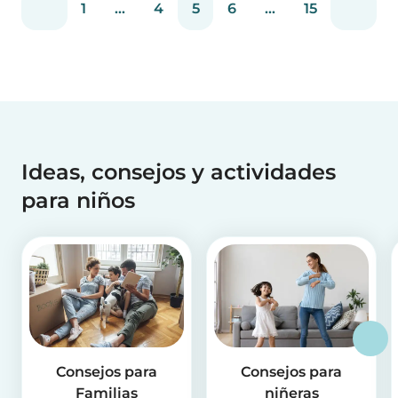
1
...
4
5
6
...
15
Hemos preparado una escuela de carpas koi
coloridas...
Ideas, consejos y actividades
para niños
Consejos para
Consejos para
Familias
niñeras