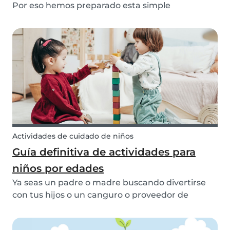
Por eso hemos preparado esta simple
manualidad para que puedas tener tu propia
colección de osos polares en casa, ya sea invierno
o verano. Sigue leyendo para descubrir cómo
hacer tu pomp...
Actividades de cuidado de niños
Guía definitiva de actividades para
niños por edades
Ya seas un padre o madre buscando divertirse
con tus hijos o un canguro o proveedor de
cuidado infantil buscando ideas para tu próxima
cita de cuidado infantil, aquí encontrarás todo lo