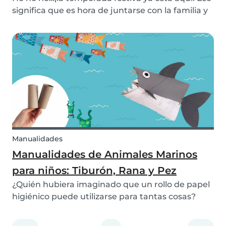
significa que es hora de juntarse con la familia y
entrar en el espíritu navideño. Aunque la
Navidad sea un momento de celebración, puede
volverse algo un poco abrumador. Ya sea porque
qui...
Manualidades
Manualidades de Animales Marinos
para niños: Tiburón, Rana y Pez
¿Quién hubiera imaginado que un rollo de papel
higiénico puede utilizarse para tantas cosas?
Recicla tus rollos de papel higiénico terminados
para crear ¡únicas manualidades para niños!