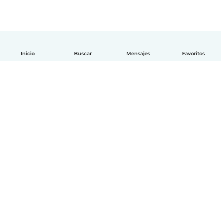
Inicio
Buscar
Mensajes
Favoritos
Español
Cómo funciona
Ayuda
Términos y Privacidad
Precios
Datos de la empresa
Babysits para Empresas
Normas de la comunidad