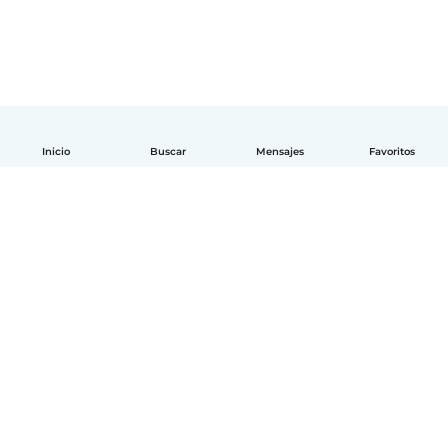
Inicio
Buscar
Mensajes
Favoritos
Español
Cómo funciona
Ayuda
Términos y Privacidad
Precios
Datos de la empresa
Babysits para Empresas
Normas de la comunidad