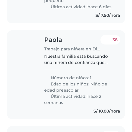
pequeño
Última actividad: hace 6 días
S/ 7.50/hora
Paola
38
Trabajo para niñera en Distrito de Miraflores
Nuestra familia está buscando
una niñera de confianza que
pueda cuidar de nuestra
pequeña de 3 años . Es un- niña
Número de niños: 1
inteligente, habladora e
Edad de los niños:
Niño de
independiente. Nos gustaría que
edad preescolar
la niñera..
Última actividad: hace 2
semanas
S/ 10.00/hora