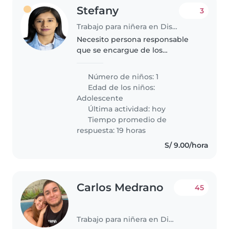
Stefany
3
Trabajo para niñera en Distrito de Miraflores
Necesito persona responsable
que se encargue de los
quehaceres de la casa y haga
compañía a mi hermano, el es un
Número de niños: 1
joven con habilidades diferentes,
Edad de los niños:
necesito que le den los
Adolescente
alimentos..
Última actividad: hoy
Tiempo promedio de
respuesta: 19 horas
S/ 9.00/hora
Carlos Medrano
45
Trabajo para niñera en Distrito de Miraflores