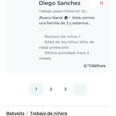
Diego Sanchez
13
Trabajo para niñera en Distrito de Miraflores
¡Busco Nana! 🏠✨ Hola, somos
una familia de 3 y estamos
buscando apoyo a partir de
marzo: 📍 Lugar: Miraflores
Número de niños: 1
(Contamos con seguridad
Edad de los niños:
Niño de
privada y resguardo de
edad preescolar
serenazgo 24/7). ⏰ Horario:..
Última actividad: hace 2
meses
S/ 7.00/hora
1
2
3
Babysits
Trabajo de niñera