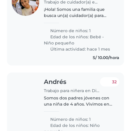
Trabajo de cuidador(a) en Distrito de Miraflores
¡Hola! Somos una familia que
busca un(a) cuidador(a) para
nuestro hijo de 2 años y 6 meses,
quien es juguetón, inteligente y
Número de niños: 1
deportivo. Necesitamos a alguien
Edad de los niños:
Bebé
•
que se sienta cómodo
Niño pequeño
cocinando..
Última actividad: hace 1 mes
S/ 10.00/hora
Andrés
32
Trabajo para niñera en Distrito de Miraflores
Somos dos padres jóvenes con
una niña de 4 años. Vivimos en
Miraflores.
Número de niños: 1
Edad de los niños:
Niño