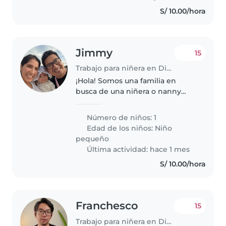
S/ 10.00/hora
Jimmy
15
Trabajo para niñera en Distrito de Miraflores
¡Hola! Somos una familia en
busca de una niñera o nanny
responsable para cuidar a
nuestro pequeña de 1 años ,
Número de niños: 1
quien es curiosa, calmada
Edad de los niños:
Niño
cariñosa. Buscamos a alguien
pequeño
que se sienta cómoda..
Última actividad: hace 1 mes
S/ 10.00/hora
Franchesco
15
Trabajo para niñera en Distrito de Miraflores