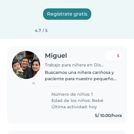
Regístrate gratis
4.7 / 5
Miguel
5
Trabajo para niñera en Distrito de Miraflores
Buscamos una niñera cariñosa y
paciente para nuestro pequeño
(1)
lleno de energía. Necesitamos
alguien que no solo cuide, sino
Número de niños: 1
que también prepare comidas
Edad de los niños:
Bebé
sencillas. Si tienes experiencia..
Última actividad: hoy
S/ 10.00/hora