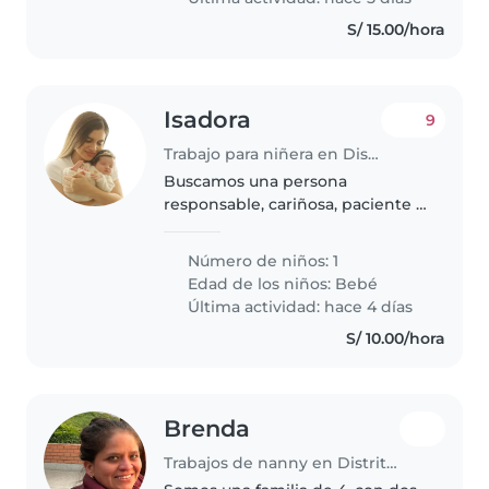
S/ 15.00/hora
Isadora
9
Trabajo para niñera en Distrito de Miraflores
Buscamos una persona
responsable, cariñosa, paciente y
con experiencia en el cuidado de
bebés para atender a nuestra
Número de niños: 1
pequeña de 7 meses. Sus
Edad de los niños:
Bebé
principales funciones serán
Última actividad: hace 4 días
preparar y..
S/ 10.00/hora
Brenda
Trabajos de nanny en Distrito de Miraflores