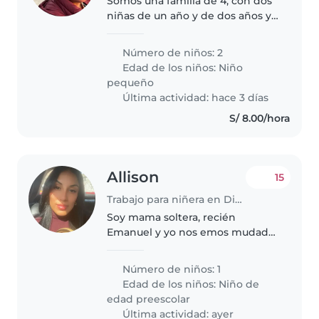
Somos una familia de 4, con dos
niñas de un año y de dos años y
medio. Nuestras hijas son
curiosas, activas y están en una
Número de niños: 2
etapa de mucho aprendizaje y
Edad de los niños:
Niño
desarrollo. Valoramos un
pequeño
ambiente..
Última actividad: hace 3 días
S/ 8.00/hora
Allison
15
Trabajo para niñera en Distrito de Miraflores
Soy mama soltera, recién
Emanuel y yo nos emos mudado
a miraflores. Emanuel tiene 5
años es un niño muy curioso,
Número de niños: 1
cariñoso, le gusta ayudar en la
Edad de los niños:
Niño de
cocina. Tambien coloriar, le
edad preescolar
encanta..
Última actividad: ayer