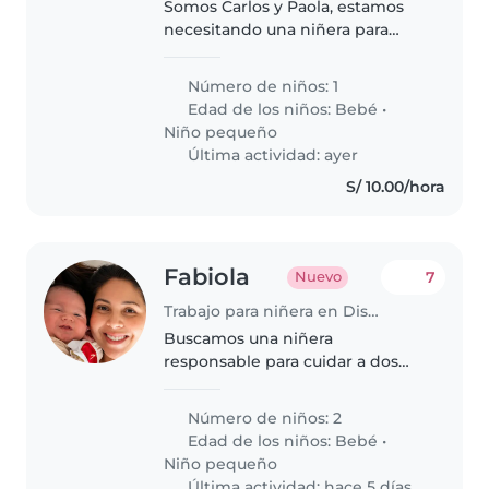
Somos Carlos y Paola, estamos
necesitando una niñera para
nuestro pequeño, el se llama
Lucca y tiene 19 meses
Número de niños: 1
prácticamente, todo el cuidado
Edad de los niños:
Bebé
•
es en nuestro departamento
Niño pequeño
ubicado en Miraflores,..
Última actividad: ayer
S/ 10.00/hora
Fabiola
7
Nuevo
Trabajo para niñera en Distrito de Miraflores
Buscamos una niñera
responsable para cuidar a dos
niños, uno bebé y otro pequeño.
Que sea cariñosa y paciente con
Número de niños: 2
nuestros pequeños. Estoy de
Edad de los niños:
Bebé
•
licencia de maternidad, así que
Niño pequeño
no estarías..
Última actividad: hace 5 días