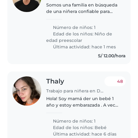
Somos una familia en búsqueda
de una niñera confiable para
nuestro hijo de 4 años, que es
amigable, energético y muy
Número de niños: 1
juguetón. Buscamos a alguien
Edad de los niños:
Niño de
que pueda cuidarlo en nuestro
edad preescolar
hogar...
Última actividad: hace 1 mes
S/ 12.00/hora
Thaly
48
Trabajo para niñera en Distrito de Miraflores
Hola! Soy mamá der un bebé 1
año y estoy embarazada . A veces
necesito que me ayuden con el
bebé. Es un amorr y superr
Número de niños: 1
tranquilo
Edad de los niños:
Bebé
Última actividad: hace 6 días