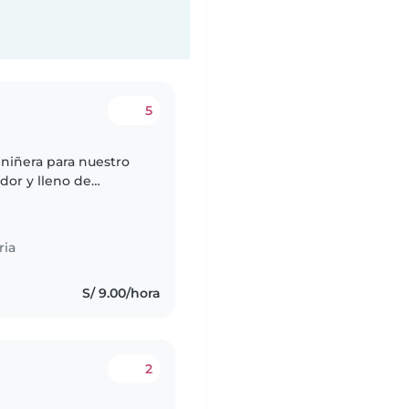
5
niñera para nuestro
dor y lleno de
modo cocinando,
ria
S/ 9.00/hora
2