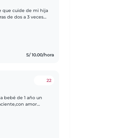
 que cuide de mi hija
as de dos a 3 veces
ien activa con el
S/ 10.00/hora
22
na bebé de 1 año un
aciente,con amor
o 4 horas de lunes a