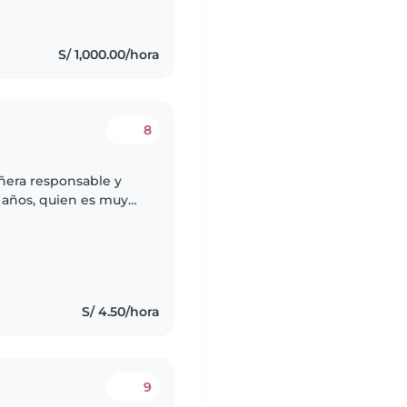
S/ 1,000.00/hora
8
ñera responsable y
 años, quien es muy
s encantaría que
S/ 4.50/hora
9