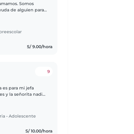
fumamos. Somos
yuda de alguien para
encantará tener a ésa
preescolar
S/ 9.00/hora
9
 es para mi jefa
es y la señorita nadie
úper cómodo los chicos
ria
•
Adolescente
S/ 10.00/hora