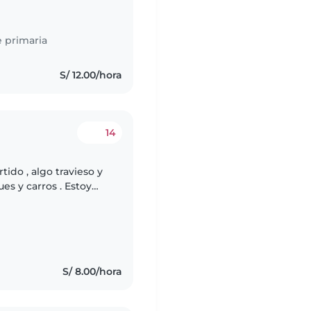
 primaria
s
S/ 12.00/hora
14
tido , algo travieso y
es y carros . Estoy
que cuido a mi madre
S/ 8.00/hora