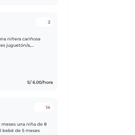
2
na niñera cariñosa
 es juguetón/a,
sitamos a alguien que
S/ 6.00/hora
14
5 meses una niña de 8
el bebé de 5 meses