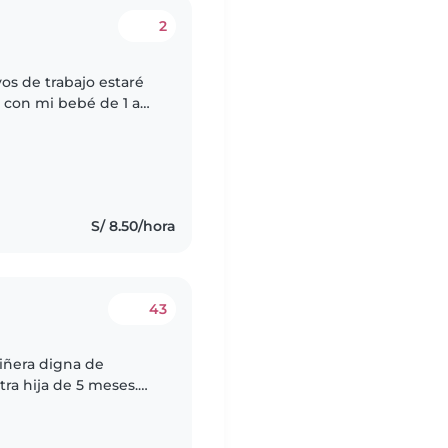
2
vos de trabajo estaré
to con mi bebé de 1 año
a de mis padres que
S/ 8.50/hora
43
iñera digna de
ra hija de 5 meses.
ue se sienta cómodo