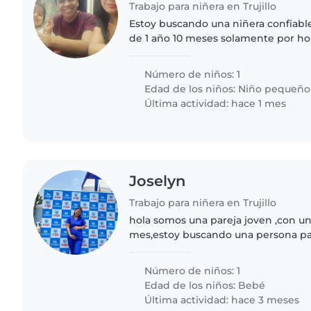
Trabajo para niñera en Trujillo
Estoy buscando una niñera confiable
de 1 año 10 meses solamente por hor
por semana, mi hija ya camina y es b
juego, busco un..
Número de niños: 1
Edad de los niños:
Niño pequeño
Última actividad: hace 1 mes
Joselyn
Trabajo para niñera en Trujillo
hola somos una pareja joven ,con u
mes,estoy buscando una persona p
hacia los niños que pueda cuidar sol
viernes a mi bebe bajo..
Número de niños: 1
Edad de los niños:
Bebé
Última actividad: hace 3 meses