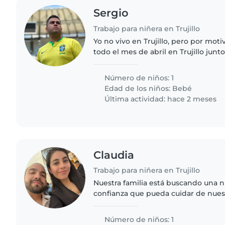
Sergio
Trabajo para niñera en Trujillo
Yo no vivo en Trujillo, pero por moti
todo el mes de abril en Trujillo jun
y 11 meses y nos quedaremos en cas
son adultos..
Número de niños: 1
Edad de los niños:
Bebé
Última actividad: hace 2 meses
Claudia
Trabajo para niñera en Trujillo
Nuestra familia está buscando una n
confianza que pueda cuidar de nuest
Nos gustaría encontrar a alguien q
cocinando para ella,..
Número de niños: 1