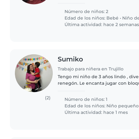
Número de niños: 2
Edad de los niños:
Bebé
•
Niño de
Última actividad: hace 2 semana
Sumiko
Trabajo para niñera en Trujillo
Tengo mi niño de 3 años lindo , diver
renegón. Le encanta jugar con bloqu
viviendo en casa de mis padres por
enferma y..
(2)
Número de niños: 1
Edad de los niños:
Niño pequeño
Última actividad: hace 1 mes