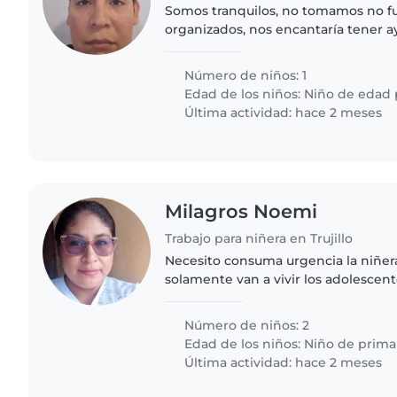
Somos tranquilos, no tomamos no 
organizados, nos encantaría tener a
mi preciosa hija que es alegre y le 
persona para que nos..
Número de niños: 1
Edad de los niños:
Niño de edad 
Última actividad: hace 2 meses
Milagros Noemi
Trabajo para niñera en Trujillo
Necesito consuma urgencia la niñera
solamente van a vivir los adolescent
más el trabajo es súper tranquilo s
van a estar..
Número de niños: 2
Edad de los niños:
Niño de prima
Última actividad: hace 2 meses