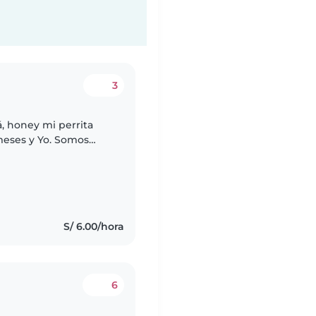
3
á, honey mi perrita
 y Yo. Somos
itamos alguien que
S/ 6.00/hora
6