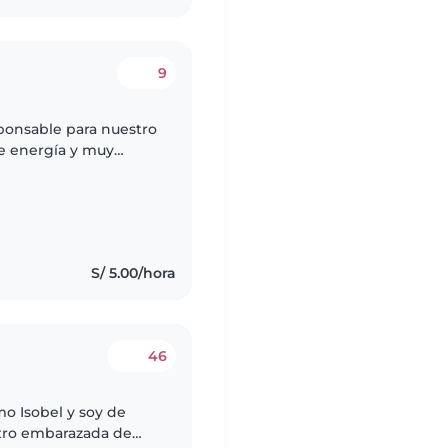
9
ponsable para nuestro
e energía y muy
e disfrute cocinando
S/ 5.00/hora
46
mo Isobel y soy de
tro embarazada de