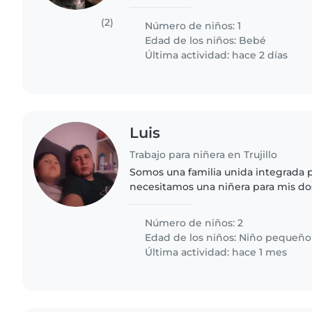
una chica (.5). Tengo mi pareja, se l
Trujillano y tenemos..
(2)
Número de niños: 1
Edad de los niños:
Bebé
Última actividad: hace 2 días
Luis
Trabajo para niñera en Trujillo
Somos una familia unida integrada p
necesitamos una niñera para mis do
años ( el niño) y 2 años (la niña), 
estudian ( jardín y nido)..
Número de niños: 2
Edad de los niños:
Niño pequeño
Última actividad: hace 1 mes