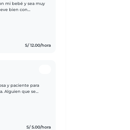
on mi bebé y sea muy
leve bien con
midas sencillas y
S/ 12.00/hora
sa y paciente para
a. Alguien que se
o con tareas básicas
dres!..
s
S/ 5.00/hora