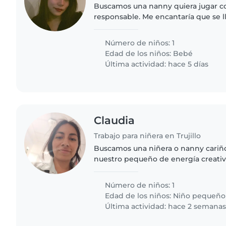
Buscamos una nanny quiera jugar c
responsable. Me encantaría que se l
nuestras mascotas, pueda cocinar co
ayude con tareas ligeras...
Número de niños: 1
Edad de los niños:
Bebé
Última actividad: hace 5 días
Claudia
Trabajo para niñera en Trujillo
Buscamos una niñera o nanny cariño
nuestro pequeño de energía creativ
sienta cómodo cocinando y ayudand
del hogar. ¡Ideal padres-ayudando-pa
Número de niños: 1
Edad de los niños:
Niño pequeño
Última actividad: hace 2 semana