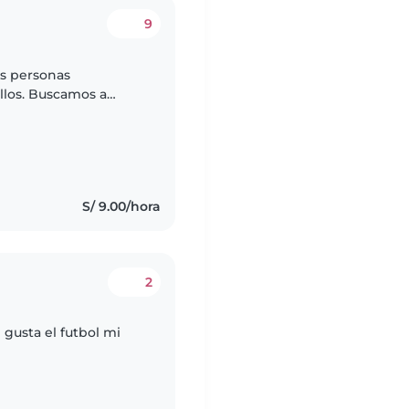
9
as personas
llos. Buscamos a
s
S/ 9.00/hora
2
 gusta el futbol mi