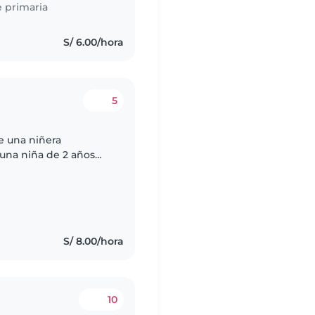
 primaria
S/ 6.00/hora
5
e una niñera
una niña de 2 años
migable. Necesitamos a
S/ 8.00/hora
10