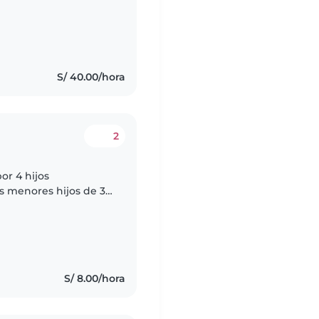
lama Richard y es
S/ 40.00/hora
2
or 4 hijos
s menores hijos de 3
ambos por la mañana
S/ 8.00/hora