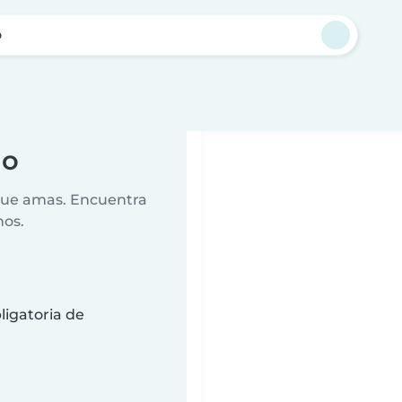
o
do
 que amas. Encuentra
nos.
ligatoria de