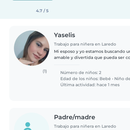
4.7 / 5
Yaselis
Trabajo para niñera en Laredo
Mi esposo y yo estamos buscando un
amable y divertida que pueda ser 
niños, necesitamos una persona que
jugar con ellos, a salir..
(1)
Número de niños: 2
Edad de los niños:
Bebé
•
Niño d
Última actividad: hace 1 mes
Padre/madre
Trabajo para niñera en Laredo