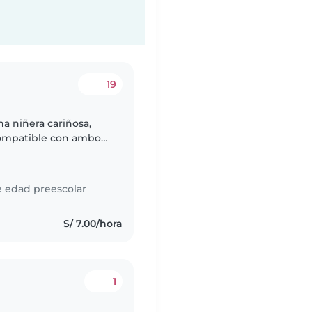
19
a niñera cariñosa,
compatible con ambos
 esté dispuesta a
e edad preescolar
S/ 7.00/hora
1