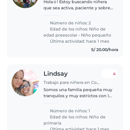
Hola☺️! Estoy buscando niñera
que sea activa, paciente y sobre
todo con energías de cuidar a
mis bebes, mi hijo mayor tiene 3
Número de niños: 2
años 8 meses, y mi hija tiene 1
Edad de los niños:
Niño de
año y 4 meses. Ambos son..
edad preescolar
•
Niño pequeño
Última actividad: hace 1 mes
S/ 20.00/hora
Lindsay
4
Trabajo para niñera en Comas (Departamento de Lima)
Somos una familia pequeña muy
tranquilos y muy estrictos con las
rutinas y los horarios de mi hijo
Número de niños: 1
Edad de los niños:
Niño de
primaria
Última actividad: hace 1 mes