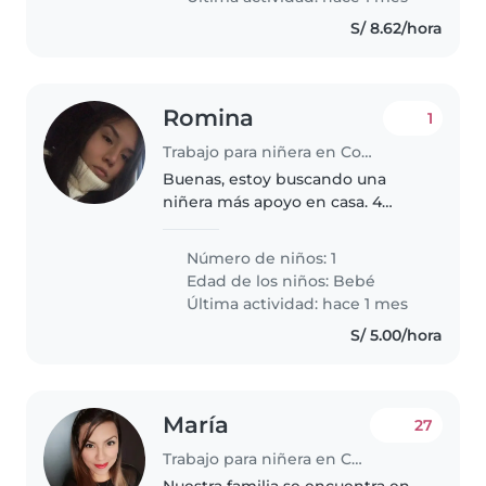
S/ 8.62/hora
Romina
1
Trabajo para niñera en Comas (Departamento de Lima)
Buenas, estoy buscando una
niñera más apoyo en casa. 4
veces a la semana. De 11am-9pm.
Cama afuera, estoy en el distrito
Número de niños: 1
de comas. Requiero niñera
Edad de los niños:
Bebé
preferiblemente de 30-55años
Última actividad: hace 1 mes
S/ 5.00/hora
María
27
Trabajo para niñera en Comas (Departamento de Lima)
Nuestra familia se encuentra en