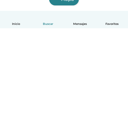
Inicio
Buscar
Mensajes
Favoritos
Español
Cómo funciona
Ayuda
Términos y Privacidad
Precios
Datos de la empresa
Babysits para Empresas
Normas de la comunidad