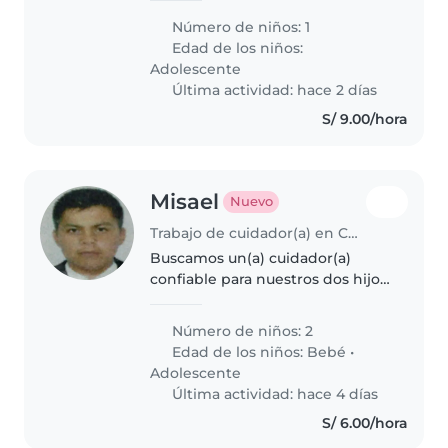
de casa, es muy cariñoso,
Número de niños: 1
respetuoso y no deseo que se
Edad de los niños:
sienta solo ya que trabajo hasta..
Adolescente
Última actividad: hace 2 días
S/ 9.00/hora
Misael
Nuevo
Trabajo de cuidador(a) en Comas (Departamento de Lima)
Buscamos un(a) cuidador(a)
confiable para nuestros dos hijos:
un bebé tranquilo y que tiene
una hermana adolescente la cual
Número de niños: 2
no requiere cuidados
Edad de los niños:
Bebé
•
.Necesitamos alguien que ayude
Adolescente
con..
Última actividad: hace 4 días
S/ 6.00/hora