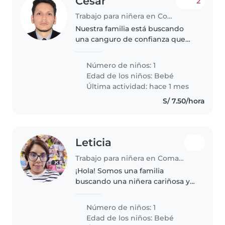
Cesar
2
Trabajo para niñera en Comas (Departamento de Lima)
Nuestra familia está buscando
una canguro de confianza que
pueda cuidar de nuestra bebita
de 6 meses. Necesitamos una
Número de niños: 1
canguro que se sienta cómoda
Edad de los niños:
Bebé
con una gatito y con algunas
Última actividad: hace 1 mes
tareas..
S/ 7.50/hora
Leticia
Trabajo para niñera en Comas (Departamento de Lima)
¡Hola! Somos una familia
buscando una niñera cariñosa y
responsable para nuestro bebé.
Nuestro pequeño es muy
Número de niños: 1
amigable y curioso, siempre
Edad de los niños:
Bebé
lleno de energía. Buscamos a