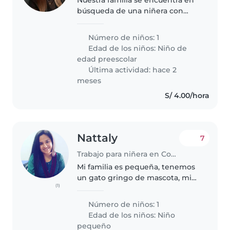
búsqueda de una niñera con
apoyo en casa de tareas
básica(cocina para em niño ,
Número de niños: 1
ordenar los ambientes todo en
Edad de los niños:
Niño de
función al niño ) Funciones jugar
edad preescolar
con..
Última actividad: hace 2
meses
S/ 4.00/hora
Nattaly
7
Trabajo para niñera en Comas (Departamento de Lima)
Mi familia es pequeña, tenemos
un gato gringo de mascota, mi
(1)
mami me ayuda en las cosas de
la casa
Número de niños: 1
Edad de los niños:
Niño
pequeño