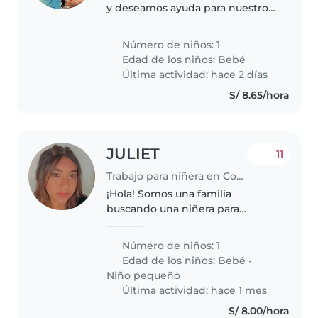
y deseamos ayuda para nuestro
bebé de nombre IAN
Número de niños: 1
Edad de los niños:
Bebé
Última actividad: hace 2 días
S/ 8.65/hora
JULIET
11
Trabajo para niñera en Comas (Departamento de Lima)
¡Hola! Somos una familia
buscando una niñera para
nuestra bebé de 1 año y 2 meses
ella es un poco independiente y
Número de niños: 1
llena de energía. Necesitamos a
Edad de los niños:
Bebé
•
alguien cómodo con mascotas,
Niño pequeño
cocina,..
Última actividad: hace 1 mes
S/ 8.00/hora