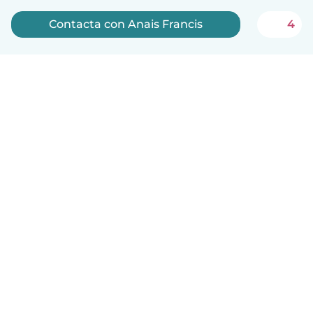
Contacta con Anais Francis
4
Español
Cómo funciona
Ayuda
Términos y Privacidad
Precios
Datos de la empresa
Babysits para Empresas
Normas de la comunidad