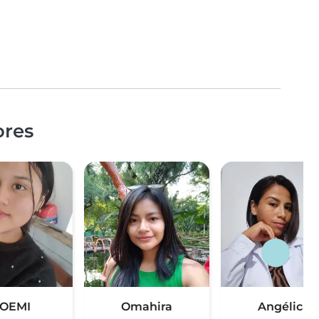
ores
OEMI
Omahira
Angélica