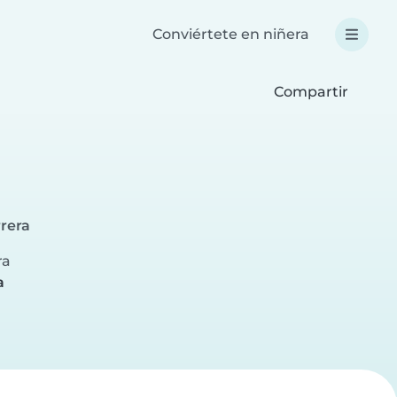
Conviértete en niñera
Compartir
rrera
ra
a