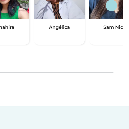
ahira
Angélica
Sam Nico