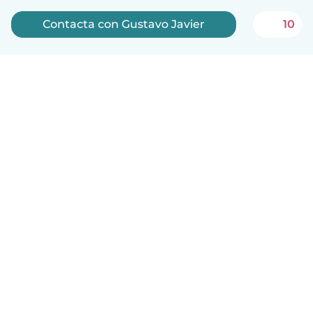
Contacta con Gustavo Javier
10
Español
Cómo funciona
Ayuda
Términos y Privacidad
Precios
Datos de la empresa
Babysits para Empresas
Normas de la comunidad