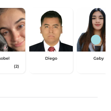
sobel
Diego
Gaby
(2)