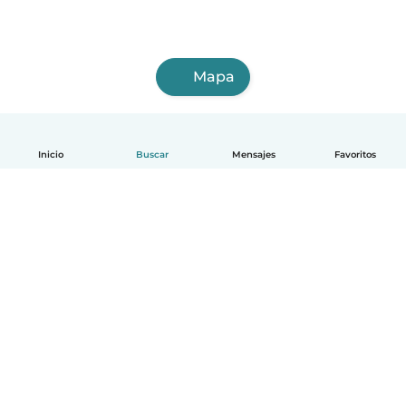
Mapa
Inicio
Buscar
Mensajes
Favoritos
Español
Cómo funciona
Ayuda
Términos y Privacidad
Precios
Datos de la empresa
Babysits para Empresas
Normas de la comunidad