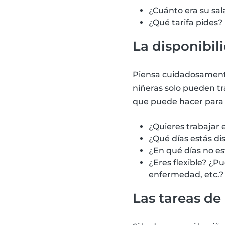
¿Cuánto era su sal
¿Qué tarifa pides?
La disponibil
Piensa cuidadosamente
niñeras solo pueden tr
que puede hacer para s
¿Quieres trabajar e
¿Qué días estás di
¿En qué días no e
¿Eres flexible? ¿P
enfermedad, etc.?
Las tareas de 