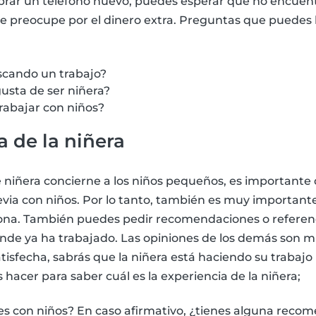
prar un teléfono nuevo, puedes esperar que no encuent
 se preocupe por el dinero extra. Preguntas que puedes
scando un trabajo?
gusta de ser niñera?
rabajar con niños?
a de la niñera
 niñera concierne a los niños pequeños, es importante 
via con niños. Por lo tanto, también es muy important
sona. También puedes pedir recomendaciones o referenc
onde ya ha trabajado. Las opiniones de los demás son m
satisfecha, sabrás que la niñera está haciendo su trabaj
acer para saber cuál es la experiencia de la niñera;
s con niños? En caso afirmativo, ¿tienes alguna recom