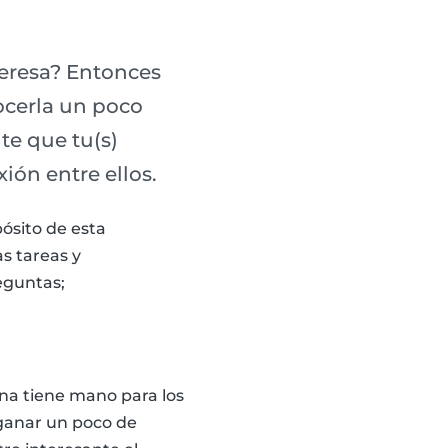
teresa? Entonces
ocerla un poco
te que tu(s)
xión entre ellos.
pósito de esta
as tareas y
eguntas;
ona tiene mano para los
e ganar un poco de