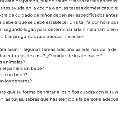
niñera está preparada, puede asumir varias tareas además
ites ayuda en la cocina o en las tareas domésticas, o en
extra de cuidado de niños deben ser especificados antes 
 se debe a que se debe establecer una tarifa por hora qu
 en segundo lugar, para determinar si la niñera tambié
es. Las preguntas que puedes hacer son;
ara asumir algunas tareas adicionales además de la de 
acer tareas de casa? ¿O cuidar de los animales?
os animales?
 el pañal a un bebé?
r a un bebé?
n los deberes?
 que su forma de tratar a los niños cuadra con la tuya y
 las tuyas, sabrás que has elegido a la persona adecuada