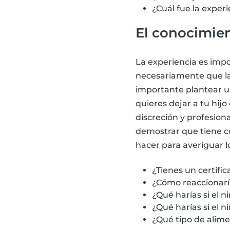
¿Cuál fue la exper
El conocimien
La experiencia es impo
necesariamente que la 
importante plantear un
quieres dejar a tu hi
discreción y profesion
demostrar que tiene c
hacer para averiguar l
¿Tienes un certifi
¿Cómo reaccionaría
¿Qué harías si el n
¿Qué harías si el 
¿Qué tipo de alime