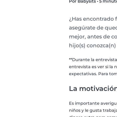
Por Babysits
•
5 minuto
¿Has encontrado f
asegúrate de que
mejor, antes de c
hijo(s) conozca(n)
**Durante la entrevist
entrevista es ver si la
expectativas. Para to
La motivació
Es importante averigua
niños y le gusta trabaj