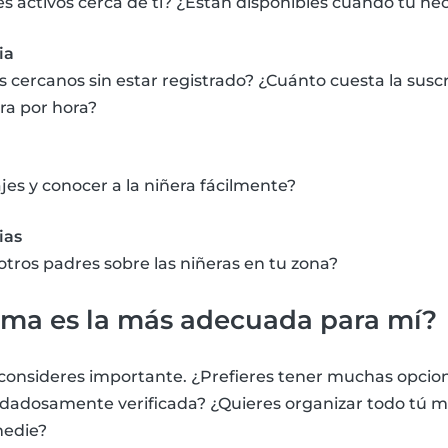
es activos cerca de ti? ¿Están disponibles cuando tú nec
ia
es cercanos sin estar registrado? ¿Cuánto cuesta la sus
ra por hora?
es y conocer a la niñera fácilmente?
ias
otros padres sobre las niñeras en tu zona?
rma es la más adecuada para mí?
consideres importante. ¿Prefieres tener muchas opcion
adosamente verificada? ¿Quieres organizar todo tú m
medie?