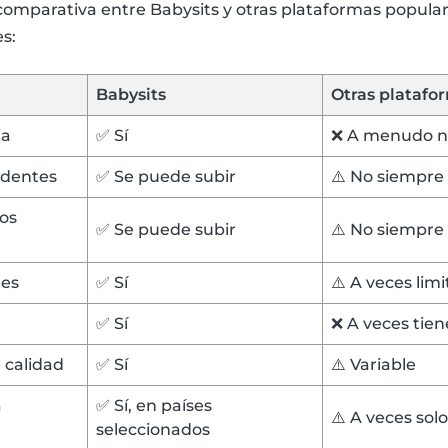
comparativa entre Babysits y otras plataformas popular
s:
Babysits
Otras platafo
ia
✅ Sí
❌ A menudo no
edentes
✅ Se puede subir
⚠️ No siempre 
ros
✅ Se puede subir
⚠️ No siempre 
res
✅ Sí
⚠️ A veces lim
✅ Sí
❌ A veces tien
e calidad
✅ Sí
⚠️ Variable
a
✅ Sí, en países
⚠️ A veces sol
seleccionados