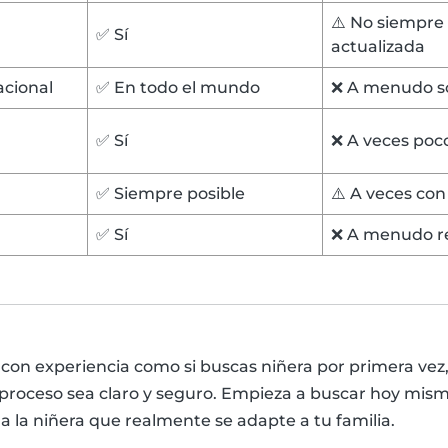
⚠️ No siempre 
✅ Sí
actualizada
acional
✅ En todo el mundo
❌ A menudo so
✅ Sí
❌ A veces poco
✅ Siempre posible
⚠️ A veces con
✅ Sí
❌ A menudo re
e con experiencia como si buscas niñera por primera ve
 proceso sea claro y seguro. Empieza a buscar hoy mism
a la niñera que realmente se adapte a tu familia.