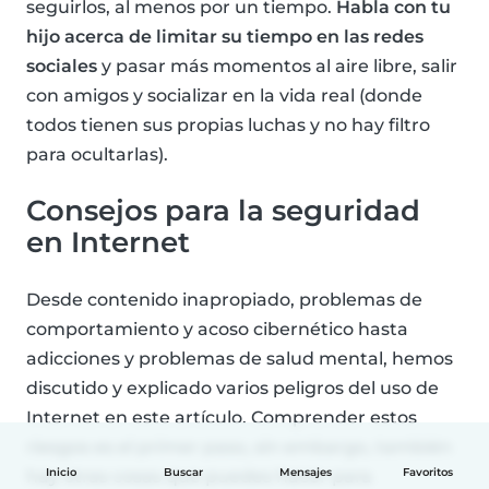
seguirlos, al menos por un tiempo.
Habla con tu
hijo acerca de limitar su tiempo en las redes
sociales
y pasar más momentos al aire libre, salir
con amigos y socializar en la vida real (donde
todos tienen sus propias luchas y no hay filtro
para ocultarlas).
Consejos para la seguridad
en Internet
Desde contenido inapropiado, problemas de
comportamiento y acoso cibernético hasta
adicciones y problemas de salud mental, hemos
discutido y explicado varios peligros del uso de
Internet en este artículo. Comprender estos
riesgos es el primer paso, sin embargo, también
hay otras cosas que puedes hacer para
Inicio
Buscar
Mensajes
Favoritos