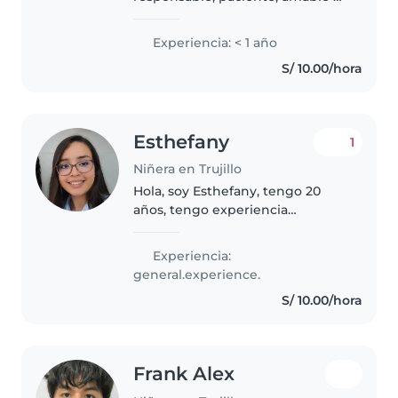
puntual. Disfruto compartir
tiempo con los niños, jugar con
Experiencia: < 1 año
ellos, acompañarlos en sus
S/ 10.00/hora
actividades y ayudarlos con sus..
Esthefany
1
Niñera en Trujillo
Hola, soy Esthefany, tengo 20
años, tengo experiencia
cuidando niños de todas las
edades desde pequeña, me
Experiencia:
gusta tratar con niños ya que soy
general.experience.
una persona muy paciente,
S/ 10.00/hora
responsable y..
Frank Alex