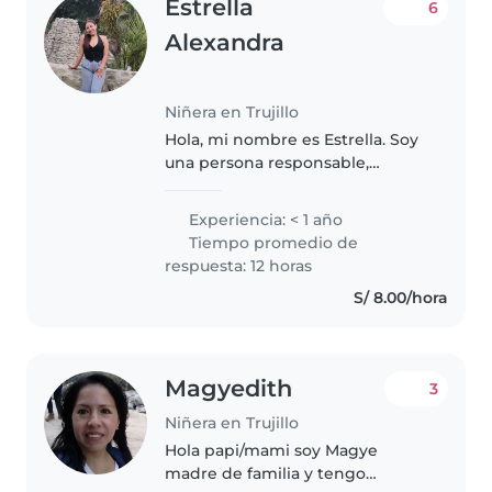
Estrella
6
Alexandra
Niñera en Trujillo
Hola, mi nombre es Estrella. Soy
una persona responsable,
paciente y muy cariñosa con los
niños, especialmente con bebés.
Experiencia: < 1 año
Me gusta brindar un cuidado
Tiempo promedio de
atento y respetuoso, creando un..
respuesta: 12 horas
S/ 8.00/hora
Magyedith
3
Niñera en Trujillo
Hola papi/mami soy Magye
madre de familia y tengo