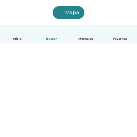
Mapa
Inicio
Buscar
Mensajes
Favoritos
Español
Cómo funciona
Ayuda
Términos y Privacidad
Precios
Datos de la empresa
Babysits para Empresas
Normas de la comunidad