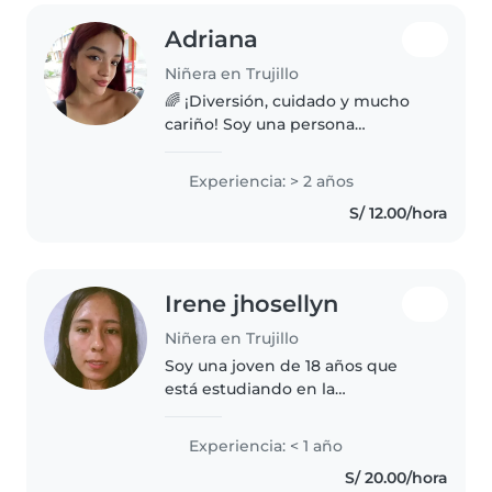
Adriana
Niñera en Trujillo
🌈 ¡Diversión, cuidado y mucho
cariño! Soy una persona
responsable, paciente y creativa,
comprometida con el bienestar
Experiencia: > 2 años
de los niños. Me encanta
S/ 12.00/hora
organizar juegos, apoyar con las
tareas..
Irene jhosellyn
Niñera en Trujillo
Soy una joven de 18 años que
está estudiando en la
universidad. Aunque no tengo
experiencia profesional como
Experiencia: < 1 año
niñera, me apasiona trabajar con
S/ 20.00/hora
niños y me destaco por ser