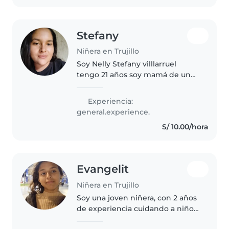
responsable,..
Stefany
Niñera en Trujillo
Soy Nelly Stefany villlarruel
tengo 21 años soy mamá de un
niño de 4 años...soy responsable
en las labores que realizo me
Experiencia:
gusta muchooo cuidar a los
general.experience.
niños y soy carismatica ...y soy..
S/ 10.00/hora
Evangelit
Niñera en Trujillo
Soy una joven niñera, con 2 años
de experiencia cuidando a niños
de todas las edades, desde