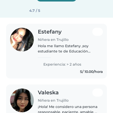
4.7 / 5
Estefany
Niñera en Trujillo
Hola me llamo Estefany ,soy
estudiante te de Educación
Inicial comencé a cuidar a niños
cuando tenia 16 años ,cuide a mi
Experiencia: > 2 años
hermanito y a mis primos y a
S/ 10.00/hora
sobrinos , y cuide a 1 niña..
Valeska
Niñera en Trujillo
¡Hola! Me considero una persona
responsable, paciente, amable y