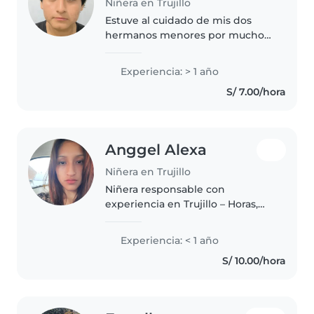
Niñera en Trujillo
Estuve al cuidado de mis dos
hermanos menores por muchos
años y sé ser empatico,
comprensivo, escuchar y sobre
Experiencia: > 1 año
todo adecuarme a los gustos de
S/ 7.00/hora
cada uno, soy muy acomedido,
bueno en..
Anggel Alexa
Niñera en Trujillo
Niñera responsable con
experiencia en Trujillo – Horas,
días o meses Hola, soy Alexa,
tengo 17 años y busco trabajo
Experiencia: < 1 año
como niñera en Trujillo. Tengo
S/ 10.00/hora
experiencia cuidando a mi
hermanito..