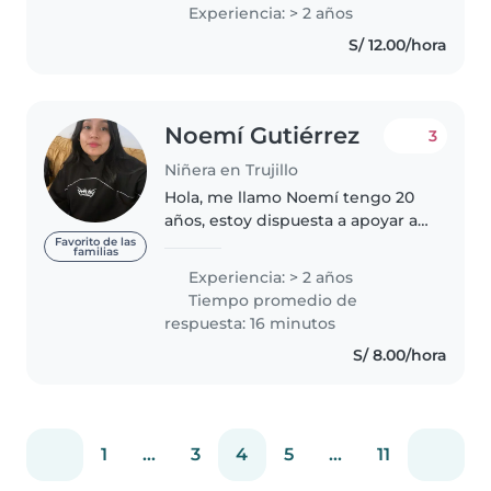
bebés hasta escolares. Soy una
Experiencia: > 2 años
persona calmada, responsable y
S/ 12.00/hora
empática, y disfruto mucho..
Noemí Gutiérrez
3
Niñera en Trujillo
Hola, me llamo Noemí tengo 20
años, estoy dispuesta a apoyar a
familias que requieren de una
Favorito de las
familias
ayuda extra con sus niños por
Experiencia: > 2 años
motivos personales, soy una
Tiempo promedio de
chica confiable, responsable,..
respuesta: 16 minutos
S/ 8.00/hora
1
...
3
4
5
...
11