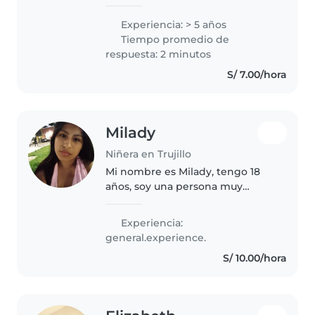
experiencia en cuidado de niños,
además tengo una carrera
Experiencia: > 5 años
profesional, me caracterizo
Tiempo promedio de
porque soy una persona
respuesta: 2 minutos
dinámica, confiable,..
S/ 7.00/hora
Milady
Niñera en Trujillo
Mi nombre es Milady, tengo 18
años, soy una persona muy
alegre, cariñosa y divertida,
conmigo nunca te aburres, estoy
Experiencia:
estudiando superior, me gusta
general.experience.
hacer postres, escuchar música,..
S/ 10.00/hora