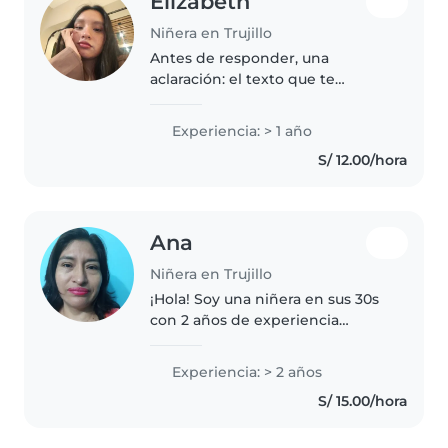
Elizabeth
Niñera en Trujillo
Antes de responder, una
aclaración: el texto que te
propongo expresa el perfil y las
cualidades que quieres
Experiencia: > 1 año
transmitir para postular como
S/ 12.00/hora
niñera. Puedes ajustarlo para que
refleje..
Ana
Niñera en Trujillo
¡Hola! Soy una niñera en sus 30s
con 2 años de experiencia
cuidando bebés, niños pequeños
y preescolares. Me encanta
Experiencia: > 2 años
leerles cuentos y jugar con ellos.
S/ 15.00/hora
También estoy cómoda con
mascotas,..