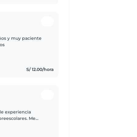
iños y muy paciente
nos
S/ 12.00/hora
de experiencia
preescolares. Me
y cariñosa. Tengo
des..