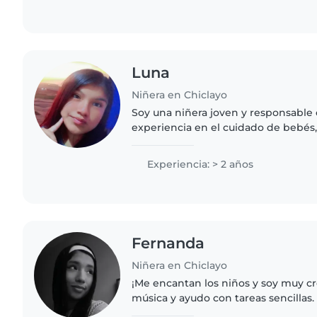
Luna
Niñera en Chiclayo
Soy una niñera joven y responsable
experiencia en el cuidado de bebés
preescolares. Me encanta leerles cu
manualidades y jugar música con..
Experiencia: > 2 años
Fernanda
Niñera en Chiclayo
¡Me encantan los niños y soy muy cr
música y ayudo con tareas sencillas.
perfecta para cuidar a tu pequeño e