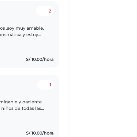
2
ños ,soy muy amable,
arismática y estoy
UDIANTE DE PSICOLOGÍA
S/ 10.00/hora
1
amigable y paciente
niños de todas las
tugués, y me encanta
S/ 10.00/hora