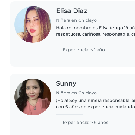
Elisa Diaz
Niñera en Chiclayo
Hola mi nombre es Elisa tengo 19 a
respetuosa, cariñosa, responsable, c
para servirle o ayudarla . SOY EST
DE LA UNIVERSIDAD..
Experiencia: < 1 año
Sunny
Niñera en Chiclayo
¡Hola! Soy una niñera responsable, 
con 6 años de experiencia cuidando 
edades. Hablo español, inglés y por
enseñar idiomas,..
Experiencia: > 6 años