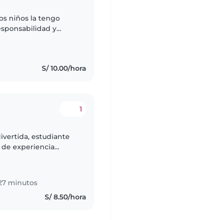
os niños la tengo
sponsabilidad y
 los niños es algo no
S/ 10.00/hora
1
ivertida, estudiante
o de experiencia
a y preescolar. Me
27 minutos
S/ 8.50/hora