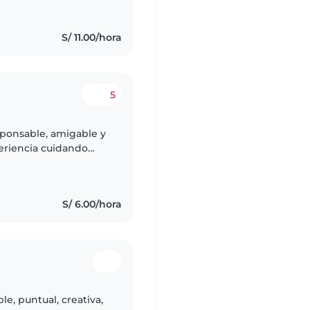
S/ 11.00/hora
5
sponsable, amigable y
eriencia cuidando
ón de primeros
S/ 6.00/hora
e, puntual, creativa,