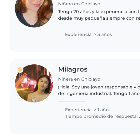
Niñera en Chiclayo
Tengo 20 años y la experiencia con l
desde muy pequeña siempre con re
cuidado, el amor y la paciencia hacia
negociable en mi ...
Experiencia: > 3 años
Milagros
Niñera en Chiclayo
¡Hola! Soy una joven responsable y d
de ingeniería industrial. Tengo 1 añ
cuidando niños en edad de guarderí
encanta dibujar,..
Experiencia: > 1 año
Tiempo promedio de respuesta: 