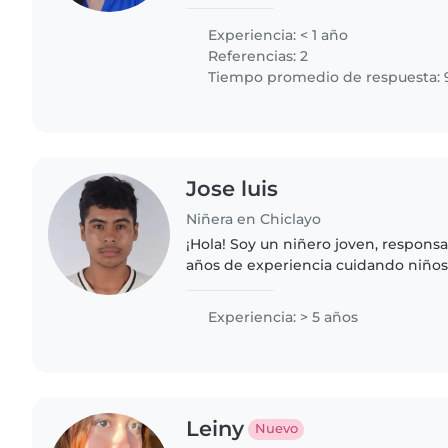
mucho interactuar y jugar con ellos
a contribuir..
Experiencia: < 1 año
Referencias: 2
Tiempo promedio de respuesta: 
Jose luis
Niñera en Chiclayo
¡Hola! Soy un niñero joven, responsa
años de experiencia cuidando niños
Me encanta leer, hacer manualidade
jugar con los..
Experiencia: > 5 años
Leiny
Nuevo