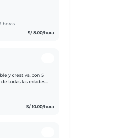
, y me siento motivada
9 horas
S/ 8.00/hora
ble y creativa, con 5
 de todas las edades.
s, tocar música y
S/ 10.00/hora