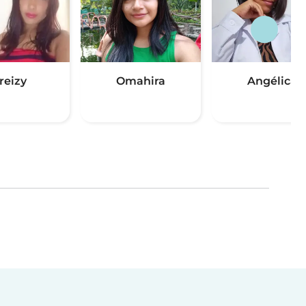
reizy
Omahira
Angélica