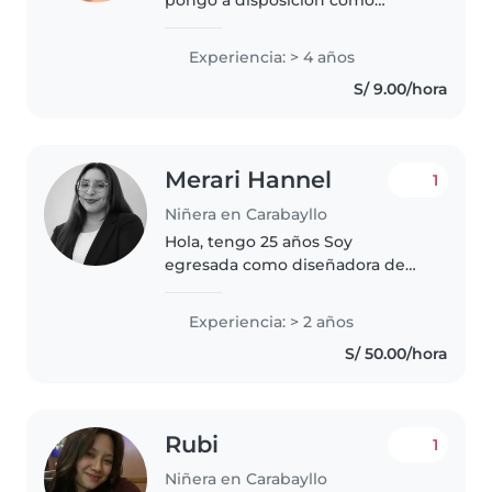
niñera. Me considero una
persona responsable, amable,
Experiencia: > 4 años
muy creativa y con un profundo
S/ 9.00/hora
amor por los niños. Aunque
estoy iniciando..
Merari Hannel
1
Niñera en Carabayllo
Hola, tengo 25 años Soy
egresada como diseñadora de
interiores Tengo experiencia
como niñera Soy la segunda de 6
Experiencia: > 2 años
hermanos Soy muy paciente con
S/ 50.00/hora
los niños Procuro siempre ser
muy responsable
Rubi
1
Niñera en Carabayllo