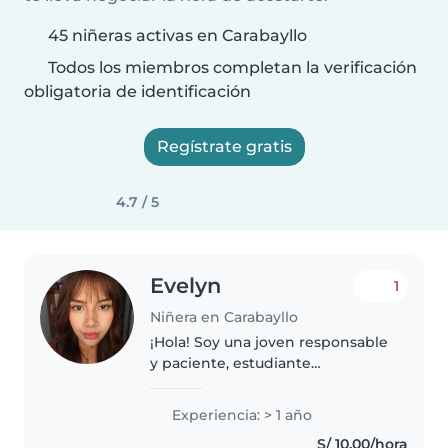
45 niñeras activas en Carabayllo
Todos los miembros completan la verificación
obligatoria de identificación
Regístrate gratis
4.7 / 5
Evelyn
1
Niñera en Carabayllo
¡Hola! Soy una joven responsable
y paciente, estudiante
universitaria de la carrera de
enfermería, con 1 año de
Experiencia: > 1 año
experiencia cuidando niños en
S/ 10.00/hora
edad de preescolar y primaria.