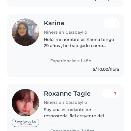
Me encanta..
Karina
1
Niñera en Carabayllo
Holo, mi nombre es Karina tengo
29 años , he trabajado como
docente de inglés durante 6
años , enseñando desde el nivel
Experiencia: < 1 año
inicial hasta secundaria y
S/ 10.00/hora
actualmente estoy en mi 7mo
ciclo..
Roxanne Tagle
7
Niñera en Carabayllo
Soy una estudiante de
resposteria, fiel creyente del
método montessori y la crianza
Favorito de las
familias
respetuosa más no permisiva.