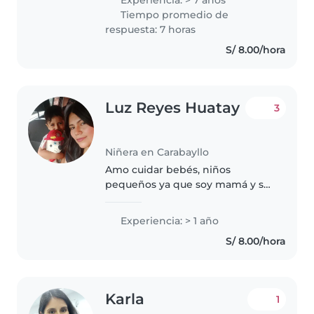
Experiencia: > 7 años
Gozo de la capacidad para
Tiempo promedio de
orientarlos por mi experiencia
respuesta: 7 horas
en la carrera..
S/ 8.00/hora
Luz Reyes Huatay
3
Niñera en Carabayllo
Amo cuidar bebés, niños
pequeños ya que soy mamá y se
los cuidados que necesitan, me
gusta hacer dibujos juegos, soy
Experiencia: > 1 año
muy responsable, amigable y
S/ 8.00/hora
sobre todo y lo más importante
de confianza...
Karla
1