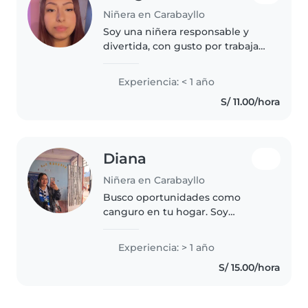
Niñera en Carabayllo
Soy una niñera responsable y
divertida, con gusto por trabajar
con niños pequeños siempre
con mucha paciencia. Tengo
Experiencia: < 1 año
experiencias en dibujo, música y
S/ 11.00/hora
juegos. Me siento cómoda
cocinando..
Diana
Niñera en Carabayllo
Busco oportunidades como
canguro en tu hogar. Soy
creativo y me encanta pasar
tiempo con niños desde bebés
Experiencia: > 1 año
hasta escolares. Me encanta leer,
S/ 15.00/hora
hacer manualidades y música.
Puedo ayudar..