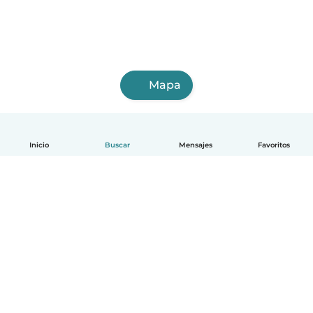
Mapa
Inicio
Buscar
Mensajes
Favoritos
Español
Cómo funciona
Ayuda
Términos y Privacidad
Precios
Datos de la empresa