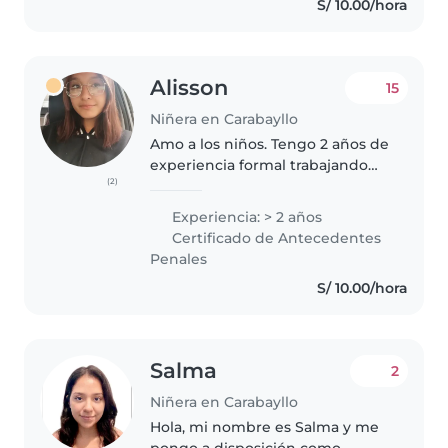
S/ 10.00/hora
ustedes.
Alisson
15
Niñera en Carabayllo
Amo a los niños. Tengo 2 años de
experiencia formal trabajando
(2)
con pequeños desde los 6 meses
de edad, además de la
Experiencia: > 2 años
experiencia personal de haber
Certificado de Antecedentes
criado a mis 3 hermanos desde
Penales
su nacimiento...
S/ 10.00/hora
Salma
2
Niñera en Carabayllo
Hola, mi nombre es Salma y me
pongo a disposición como