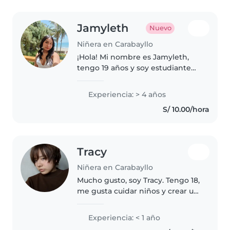
Jamyleth
Nuevo
Niñera en Carabayllo
¡Hola! Mi nombre es Jamyleth,
tengo 19 años y soy estudiante
de Derecho. Me considero una
persona responsable, paciente,
Experiencia: > 4 años
cariñosa y comprometida con el
S/ 10.00/hora
bienestar de los niños. Tengo..
Tracy
Niñera en Carabayllo
Mucho gusto, soy Tracy. Tengo 18,
me gusta cuidar niños y crear un
ambiente tranquilo, divertido y
seguro para ellos. Estaré muy
Experiencia: < 1 año
feliz de poder trabajar con