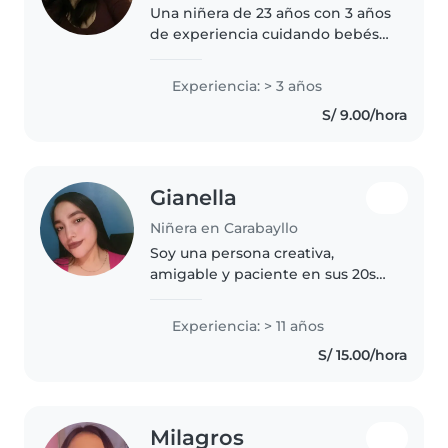
Una niñera de 23 años con 3 años
de experiencia cuidando bebés y
como auxiliar de educación
inicial de niños pequeños y
Experiencia: > 3 años
preescolares. Soy responsable,
S/ 9.00/hora
creativa y amigable. Tengo
experiencia..
Gianella
Niñera en Carabayllo
Soy una persona creativa,
amigable y paciente en sus 20s
con once años de experiencia en
el cuidado de niños de todas las
Experiencia: > 11 años
edades. Me encanta hacer
S/ 15.00/hora
manualidades y música con los
niños,..
Milagros