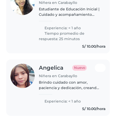
Niñera en Carabayllo
Estudiante de Educación Inicial |
Cuidado y acompañamiento
infantil | Juegos y actividades
educativas Soy estudiante de
Experiencia: < 1 año
Educación Inicial y me gusta
Tiempo promedio de
mucho compartir y acompañar a
respuesta: 25 minutos
los..
S/ 10.00/hora
Angelica
Nuevo
Niñera en Carabayllo
Brindo cuidado con amor,
paciencia y dedicación, creando
un ambiente seguro donde los
niños puedan jugar, aprender y
Experiencia: < 1 año
sentirse felices. 💕
S/ 10.00/hora